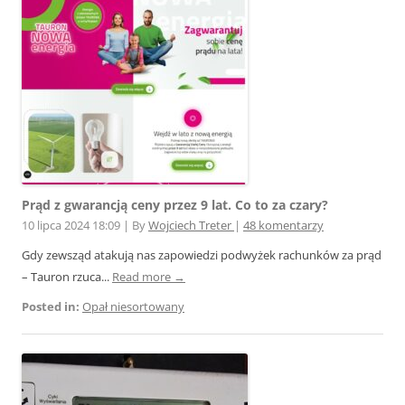
Prąd z gwarancją ceny przez 9 lat. Co to za czary?
10 lipca 2024 18:09
|
By
Wojciech Treter
|
48 komentarzy
Gdy zewsząd atakują nas zapowiedzi podwyżek rachunków za prąd
– Tauron rzuca...
Read more →
Posted in:
Opał niesortowany