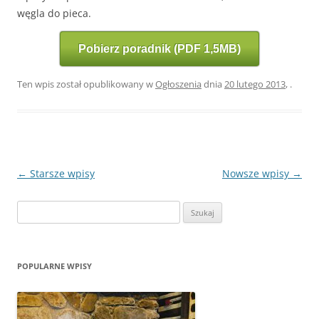
węgla do pieca.
Pobierz poradnik (PDF 1,5MB)
Ten wpis został opublikowany w
Ogłoszenia
dnia
20 lutego 2013
,
.
Zobacz
←
Starsze wpisy
Nowsze wpisy
→
wpisy
Szukaj:
POPULARNE WPISY