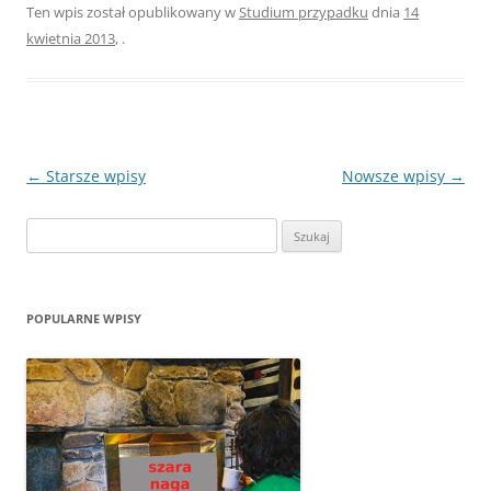
Ten wpis został opublikowany w
Studium przypadku
dnia
14
kwietnia 2013
,
.
Zobacz
←
Starsze wpisy
Nowsze wpisy
→
wpisy
Szukaj:
POPULARNE WPISY