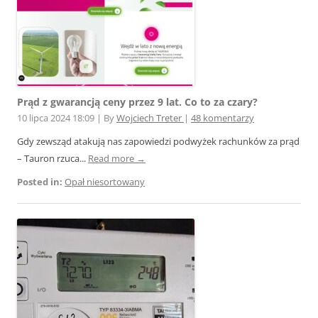
Prąd z gwarancją ceny przez 9 lat. Co to za czary?
10 lipca 2024 18:09
|
By
Wojciech Treter
|
48 komentarzy
Gdy zewsząd atakują nas zapowiedzi podwyżek rachunków za prąd
– Tauron rzuca...
Read more →
Posted in:
Opał niesortowany