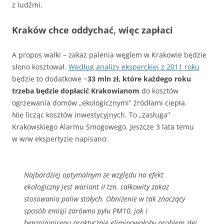
z ludźmi.
Kraków chce oddychać, więc zapłaci
A propos walki – zakaz palenia węglem w Krakowie będzie
słono kosztował.
Według analizy eksperckiej z 2011 roku
będzie to dodatkowe ~
33 mln zł, które każdego roku
trzeba będzie dopłacić Krakowianom
do kosztów
ogrzewania domów „ekologicznymi” źródłami ciepła.
Nie licząc kosztów inwestycyjnych. To „zasługa”
Krakowskiego Alarmu Smogowego. Jeszcze 3 lata temu
w w/w ekspertyzie napisano:
Najbardziej optymalnym ze względu na efekt
ekologiczny jest wariant II tzn. całkowity zakaz
stosowania paliw stałych. Obniżenie w tak znaczący
sposób emisji zarówno pyłu PM10, jak i
benzo(a)pirenu praktycznie eliminowałoby problem złej