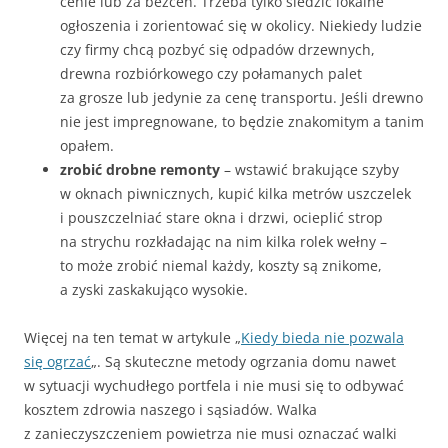
cenie lub za bezcen. Trzeba tylko śledzić lokalne
ogłoszenia i zorientować się w okolicy. Niekiedy ludzie
czy firmy chcą pozbyć się odpadów drzewnych,
drewna rozbiórkowego czy połamanych palet
za grosze lub jedynie za cenę transportu. Jeśli drewno
nie jest impregnowane, to będzie znakomitym a tanim
opałem.
zrobić drobne remonty
– wstawić brakujące szyby
w oknach piwnicznych, kupić kilka metrów uszczelek
i pouszczelniać stare okna i drzwi, ocieplić strop
na strychu rozkładając na nim kilka rolek wełny –
to może zrobić niemal każdy, koszty są znikome,
a zyski zaskakująco wysokie.
Więcej na ten temat w artykule „
Kiedy bieda nie pozwala
się ogrzać
„. Są skuteczne metody ogrzania domu nawet
w sytuacji wychudłego portfela i nie musi się to odbywać
kosztem zdrowia naszego i sąsiadów. Walka
z zanieczyszczeniem powietrza nie musi oznaczać walki