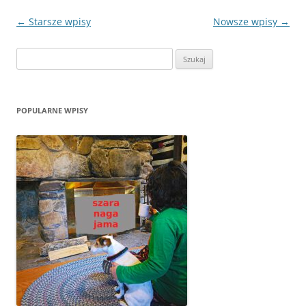
Zobacz
←
Starsze wpisy
Nowsze wpisy
→
wpisy
Szukaj:
POPULARNE WPISY