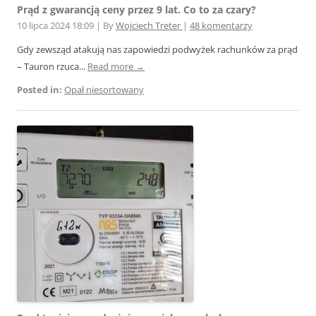
Prąd z gwarancją ceny przez 9 lat. Co to za czary?
10 lipca 2024 18:09
|
By
Wojciech Treter
|
48 komentarzy
Gdy zewsząd atakują nas zapowiedzi podwyżek rachunków za prąd
– Tauron rzuca...
Read more →
Posted in:
Opał niesortowany