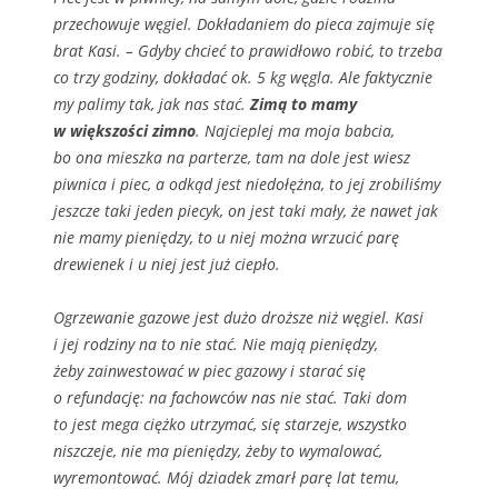
przechowuje węgiel. Dokładaniem do pieca zajmuje się
brat Kasi. – Gdyby chcieć to prawidłowo robić, to trzeba
co trzy godziny, dokładać ok. 5 kg węgla. Ale faktycznie
my palimy tak, jak nas stać.
Zimą to mamy
w większości zimno
. Najcieplej ma moja babcia,
bo ona mieszka na parterze, tam na dole jest wiesz
piwnica i piec, a odkąd jest niedołężna, to jej zrobiliśmy
jeszcze taki jeden piecyk, on jest taki mały, że nawet jak
nie mamy pieniędzy, to u niej można wrzucić parę
drewienek i u niej jest już ciepło.
Ogrzewanie gazowe jest dużo droższe niż węgiel. Kasi
i jej rodziny na to nie stać. Nie mają pieniędzy,
żeby zainwestować w piec gazowy i starać się
o refundację: na fachowców nas nie stać. Taki dom
to jest mega ciężko utrzymać, się starzeje, wszystko
niszczeje, nie ma pieniędzy, żeby to wymalować,
wyremontować. Mój dziadek zmarł parę lat temu,