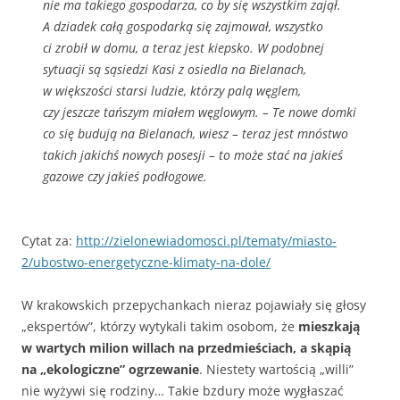
nie ma takiego gospodarza, co by się wszystkim zajął.
A dziadek całą gospodarką się zajmował, wszystko
ci zrobił w domu, a teraz jest kiepsko. W podobnej
sytuacji są sąsiedzi Kasi z osiedla na Bielanach,
w większości starsi ludzie, którzy palą węglem,
czy jeszcze tańszym miałem węglowym. – Te nowe domki
co się budują na Bielanach, wiesz – teraz jest mnóstwo
takich jakichś nowych posesji – to może stać na jakieś
gazowe czy jakieś podłogowe.
Cytat za:
http://zielonewiadomosci.pl/tematy/miasto-
2/ubostwo-energetyczne-klimaty-na-dole/
W krakowskich przepychankach nieraz pojawiały się głosy
„ekspertów”, którzy wytykali takim osobom, że
mieszkają
w wartych milion willach na przedmieściach, a skąpią
na „ekologiczne” ogrzewanie
. Niestety wartością „willi”
nie wyżywi się rodziny… Takie bzdury może wygłaszać