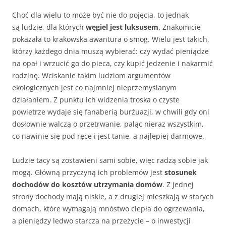
Choć dla wielu to może być nie do pojęcia, to jednak
są ludzie, dla których
węgiel jest luksusem
. Znakomicie
pokazała to krakowska awantura o smog. Wielu jest takich,
którzy każdego dnia muszą wybierać: czy wydać pieniądze
na opał i wrzucić go do pieca, czy kupić jedzenie i nakarmić
rodzinę. Wciskanie takim ludziom argumentów
ekologicznych jest co najmniej nieprzemyślanym
działaniem. Z punktu ich widzenia troska o czyste
powietrze wydaje się fanaberią burżuazji, w chwili gdy oni
dosłownie walczą o przetrwanie, paląc nieraz wszystkim,
co nawinie się pod ręce i jest tanie, a najlepiej darmowe.
Ludzie tacy są zostawieni sami sobie, więc radzą sobie jak
mogą. Główną przyczyną ich problemów jest
stosunek
dochodów do kosztów utrzymania domów
. Z jednej
strony dochody mają niskie, a z drugiej mieszkają w starych
domach, które wymagają mnóstwo ciepła do ogrzewania,
a pieniędzy ledwo starcza na przeżycie – o inwestycji