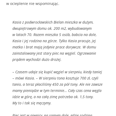
w ocieplenie nie wspominając.
Kasia z podwrocławskich Bielan mieszka w dużym,
dwupiętrowym domu ok. 200 m2, wybudowanym
w latach 70. Razem mieszka 5 osób, babcia na dole,
Kasia i jej rodzina na górze. Tylko Kasia pracuje, jej
matka i brat mają jedynie prace dorywcze. W domu
zainstalowany jest stary piec na węgiel. Ogrzewanie
prądem wychodzi dużo drożej.
– Czasem udaje się kupić węgiel w sierpniu, kiedy taniej
– mówi Kasia. – W sierpniu tona kosztuje 700 zł, czyli
tanio, a teraz płaciliśmy 450 za pół tony. Ale nie zawsze
mamy pieniądze w tym terminie… Cały czas cena węgla
idzie w górę, a na całą zimę potrzeba ok. 1,5 tony.
My to i tak się męczymy.
Piec jest w piwnicy, na samym dole, gdzie rodzina