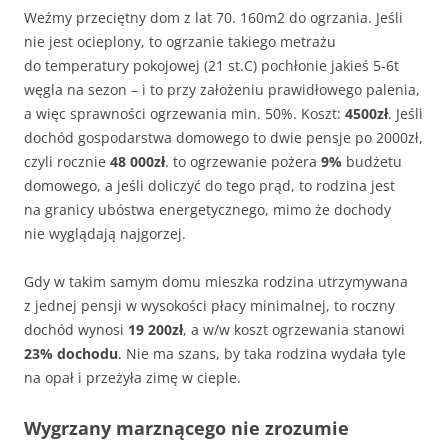
Weźmy przeciętny dom z lat 70. 160m2 do ogrzania. Jeśli
nie jest ocieplony, to ogrzanie takiego metrażu
do temperatury pokojowej (21 st.C) pochłonie jakieś 5-6t
węgla na sezon – i to przy założeniu prawidłowego palenia,
a więc sprawności ogrzewania min. 50%. Koszt:
4500zł
. Jeśli
dochód gospodarstwa domowego to dwie pensje po 2000zł,
czyli rocznie
48 000zł
. to ogrzewanie pożera
9%
budżetu
domowego, a jeśli doliczyć do tego prąd, to rodzina jest
na granicy ubóstwa energetycznego, mimo że dochody
nie wyglądają najgorzej.
Gdy w takim samym domu mieszka rodzina utrzymywana
z jednej pensji w wysokości płacy minimalnej, to roczny
dochód wynosi
19 200zł
, a w/w koszt ogrzewania stanowi
23% dochodu
. Nie ma szans, by taka rodzina wydała tyle
na opał i przeżyła zimę w cieple.
Wygrzany marznącego nie zrozumie