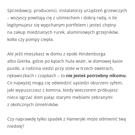
Sprzedawcy, producenci, instalatorzy urządzeń grzewczych
– wszyscy powitają cię z uśmiechem i dobrą radą, o ile
legitymujesz się wypchanym portfelem i jesteś chętny
na zakup miedzianych rurek, aluminiowych grzejników,
kotła czy pompy ciepła.
Ale jeśli mieszkasz w domu z epoki Hindenburga
albo Gierka, gdzie po kątach hula wiatr, w domowej kasie
pustki, a rodzina siedzi przy stole w trzech swetrach,
rękawiczkach i czapkach – to
nie jesteś potrzebny nikomu
.
Co najwyżej mogą cię odwiedzić sąsiedzi oburzeni syfem,
jaki wypuszczasz z komina, kiedy wieczorem próbujesz
nieco ogrzać dom paląc starymi meblami zebranymi
z okolicznych śmietników.
Czy naprawdę tylko spadek z Hameryki może odmienić twą
niedolę?