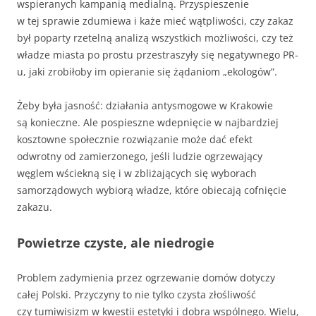
wspieranych kampanią medialną. Przyspieszenie
w tej sprawie zdumiewa i każe mieć wątpliwości, czy zakaz
był poparty rzetelną analizą wszystkich możliwości, czy też
władze miasta po prostu przestraszyły się negatywnego PR-
u, jaki zrobiłoby im opieranie się żądaniom „ekologów”.
Żeby była jasność: działania antysmogowe w Krakowie
są konieczne. Ale pospieszne wdepnięcie w najbardziej
kosztowne społecznie rozwiązanie może dać efekt
odwrotny od zamierzonego, jeśli ludzie ogrzewający
węglem wściekną się i w zbliżających się wyborach
samorządowych wybiorą władze, które obiecają cofnięcie
zakazu.
Powietrze czyste, ale niedrogie
Problem zadymienia przez ogrzewanie domów dotyczy
całej Polski. Przyczyny to nie tylko czysta złośliwość
czy tumiwisizm w kwestii estetyki i dobra wspólnego. Wielu,