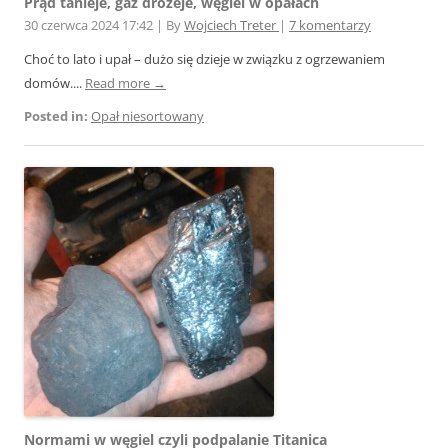
Prąd tanieje, gaz drożeje, węgiel w opałach
30 czerwca 2024 17:42
|
By
Wojciech Treter
|
7 komentarzy
Choć to lato i upał – dużo się dzieje w związku z ogrzewaniem
domów....
Read more →
Posted in:
Opał niesortowany
Normami w węgiel czyli podpalanie Titanica