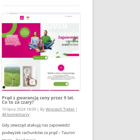
Prąd z gwarancją ceny przez 9 lat.
Co to za czary?
10 lipca 2024 18:09
|
By
Wojciech Treter
|
48 komentarzy
Gdy zewsząd atakują nas zapowiedzi
podwyżek rachunków za prąd – Tauron
rzuca...
Read more →