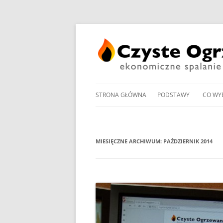
STRONA GŁÓWNA
PODSTAWY
CO WY
PRZEGLĄD UCHWAŁ
NOWO
ANTYSMOGOWYCH
KOTŁ
MIESIĘCZNE ARCHIWUM:
PAŹDZIERNIK 2014
NORMY EMISJI I SPRA
KOTŁ
DOMOWYCH KOTŁÓW
NA PE
NA DREWNO / WĘGIEL /
PROM
RODZAJE KOTŁÓW WĘ
W OG
MANDAT ZA PALENIE W 
POMP