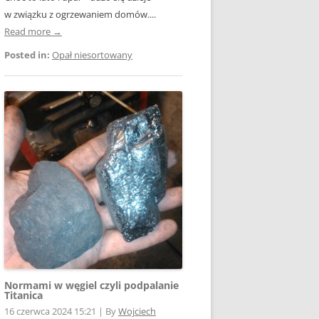
w związku z ogrzewaniem domów....
Read more →
Posted in:
Opał niesortowany
Normami w węgiel czyli podpalanie
Titanica
16 czerwca 2024 15:21
|
By
Wojciech