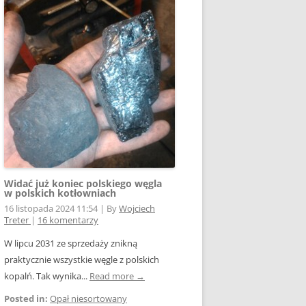
Widać już koniec polskiego węgla
w polskich kotłowniach
16 listopada 2024 11:54
|
By
Wojciech
Treter
|
16 komentarzy
W lipcu 2031 ze sprzedaży znikną
praktycznie wszystkie węgle z polskich
kopalń. Tak wynika...
Read more →
Posted in:
Opał niesortowany