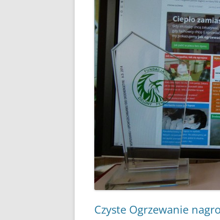
KIEDY, ZA CO, ILE TO 
CZY 
ZAKAZ PALENIA W PIEC
KOMIN
GDZIE JEST, GDZIE BĘDZ
REZE
ŻYĆ?
NOWO
JAK PALIĆ DREWNEM
POMP
JAK PALIĆ KOKSEM
GAZO
DYM I SADZA A JAKOŚĆ
FOTO
DOM
PODSTAWOWE PARAM
WĘGLA KAMIENNEGO
CAŁA POLSKA CZYTA
ZE ZROZUMIENIEM RA
ZA GAZ
BRYKIET SŁOMIANY
Czyste Ogrzewanie nagro