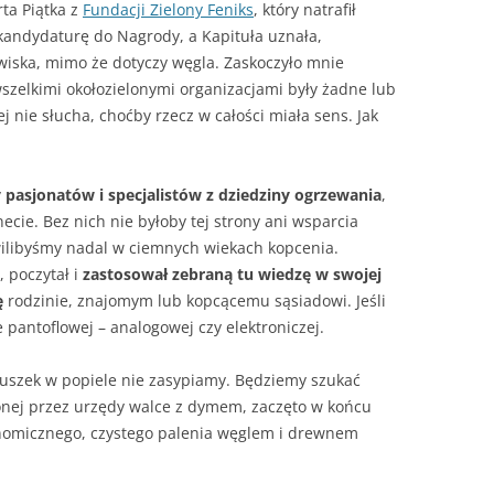
rta Piątka z
Fundacji Zielony Feniks
, który natrafił
 kandydaturę do Nagrody, a Kapituła uznała,
dowiska, mimo że dotyczy węgla. Zaskoczyło mnie
 wszelkimi okołozielonymi organizacjami były żadne lub
ej nie słucha, choćby rzecz w całości miała sens. Jak
y pasjonatów i specjalistów z dziedziny ogrzewania
,
necie. Bez nich nie byłoby tej strony ani wsparcia
wilibyśmy nadal w ciemnych wiekach kopcenia.
, poczytał i
zastosował zebraną tu wiedzę w swojej
ę
rodzinie, znajomym lub kopcącemu sąsiadowi. Jeśli
ie pantoflowej – analogowej czy elektroniczej.
uszek w popiele nie zasypiamy. Będziemy szukać
onej przez urzędy walce z dymem, zaczęto w końcu
nomicznego, czystego palenia węglem i drewnem