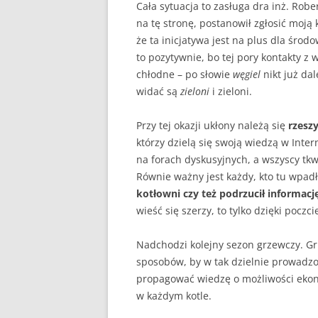
Cała sytuacja to zasługa dra inż. Robe
na tę stronę, postanowił zgłosić moją
że ta inicjatywa jest na plus dla śro
to pozytywnie, bo tej pory kontakty z
chłodne – po słowie
węgiel
nikt już dal
widać są
zieloni
i zieloni.
Przy tej okazji ukłony należą się
rzesz
którzy dzielą się swoją wiedzą w Inter
na forach dyskusyjnych, a wszyscy tk
Równie ważny jest każdy, kto tu wpadł
kotłowni czy też podrzucił informacj
wieść się szerzy, to tylko dzięki poczc
Nadchodzi kolejny sezon grzewczy. Gr
sposobów, by w tak dzielnie prowadz
propagować wiedzę o możliwości eko
w każdym kotle.