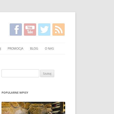
J
PROMOCJA
BLOG
O NAS
KIRGISKI
FILMY NA TEMAT CZYSTSZEGO
KONTAKT
PALENIA WĘGLEM I DREWNEM
NIE WĘGLA I DREWNA
Szukaj:
UCHNI
POKAZY EKONOMICZNEGO
PALENIA W PIECU
OWANIE WĘGLA I DREWNA
ULOTKI I PLAKATY
POPULARNE WPISY
O PALENIU BEZ DYMU W MEDIACH