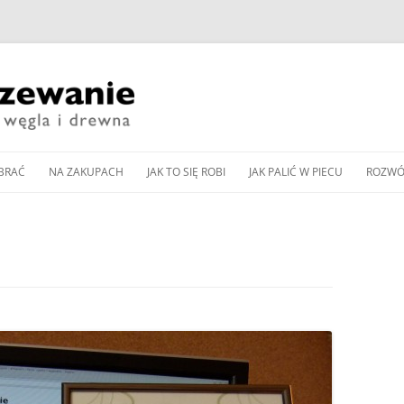
Przeskocz
do
BRAĆ
NA ZAKUPACH
JAK TO SIĘ ROBI
JAK PALIĆ W PIECU
ROZWÓ
treści
CZESNE KOTŁY ZASYPOWE
KUP PAN WĘGIEL: TANI
DOBÓR MOCY KOTŁA
JAK WYREGULOWAĆ KOCIOŁ
PIEC 
CZY DOBRY?
WĘGLOWEGO
WĘGLOWY BEZ PODAJNIKA
Y PODAJNIKOWE NA WĘGIEL
SPALA
WNOŚCI DLA
ZAKUP KOTŁA NA DREWNO /
DOBÓR MOCY POMPY CIEPŁA
JAK WYREGULOWAĆ KOCIOŁ
OD K
Y AUTOMATYCZNE
WĘGIEL W 2024 ROKU
DO OGRZEWANIA
PODAJNIKOWY NA WĘGIEL
LLET
ZGAZ
 PELLET
EKOGROSZEK
PRZEGLĄD NOWOCZESNYCH
BUFOR CIEPŁA – CENTRALA
IENNIKI PODCZERWIENI
GLOWYCH
KOTŁÓW ZASYPOWYCH
ENERGETYCZNA DOMU
JAK PALIĆ W PIECU KAFLOWYM
RZEWANIU MIESZKAŃ
NA WĘGIEL I DREWNO
PIECU –
CZYSZCZENIE KOMINA
JAK PALIĆ W KOMINKU
A CIEPŁA POWIETRZNA