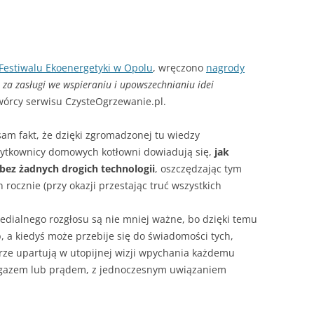
– JAK HISZPAŃSKA INKWIZYCJA
JAK PALIĆ W KOTLE DOLNEGO
SPALANIA
A SIĘ
Festiwalu Ekoenergetyki w Opolu
, wręczono
nagrody
–
za zasługi we wspieraniu i upowszechnianiu idei
wórcy serwisu CzysteOgrzewanie.pl.
sam fakt, że dzięki zgromadzonej tu wiedzy
użytkownicy domowych kotłowni dowiadują się,
jak
 bez żadnych drogich technologii
, oszczędzając tym
h rocznie (przy okazji przestając truć wszystkich
medialnego rozgłosu są nie mniej ważne, bo dzięki temu
b, a kiedyś może przebije się do świadomości tych,
trze upartują w utopijnej wizji wpychania każdemu
gazem lub prądem, z jednoczesnym uwiązaniem