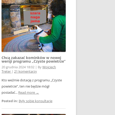
E WSPÓŁPRACY
 Z SIECIĄ
Ą
W FOTOWOLTAICE –
NIA
KTÓRYM TKWI
 ROZLICZENIA
 – JAK ŻYĆ?
Chcą zakazać kominków w nowej
wersji programu „Czyste powietrze”
20 grudnia 2024 18:02
|
By
Wojciech
Treter
|
21 komentarzy
Kto weźmie dotację z programu „Czyste
powietrze”, ten nie będzie mógł
AK
posiadać...
Read more →
Posted in:
Były sobie konsultacje
OWA