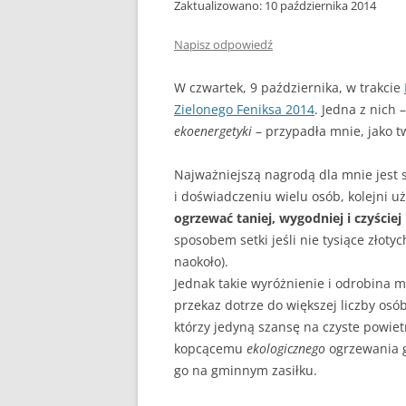
DLACZEGO PIEC KOPCI
Zaktualizowano: 10 października 2014
ZRĘBKA DRZEWNA
Napisz odpowiedź
GDY BIEDA NIE POZWAL
W czwartek, 9 października, w trakcie
OGRZAĆ
Zielonego Feniksa 2014
. Jedna z nich 
ekoenergetyki
– przypadła mnie, jako t
Najważniejszą nagrodą dla mnie jest 
i doświadczeniu wielu osób, kolejni 
ogrzewać taniej, wygodniej i czyściej
sposobem setki jeśli nie tysiące złotyc
naokoło).
Jednak takie wyróżnienie i odrobina 
przekaz dotrze do większej liczby osó
którzy jedyną szansę na czyste powie
kopcącemu
ekologicznego
ogrzewania 
go na gminnym zasiłku.