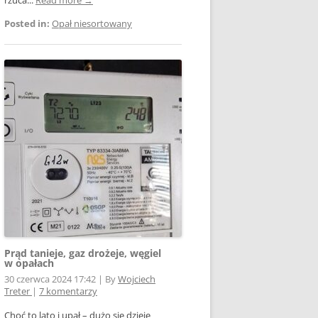
Posted in:
Opał niesortowany
Prąd tanieje, gaz drożeje, węgiel
w opałach
30 czerwca 2024 17:42
|
By
Wojciech
Treter
|
7 komentarzy
Choć to lato i upał – dużo się dzieje