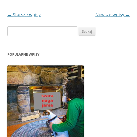
Zobacz
←
Starsze wpisy
Nowsze wpisy
→
wpisy
Szukaj:
POPULARNE WPISY