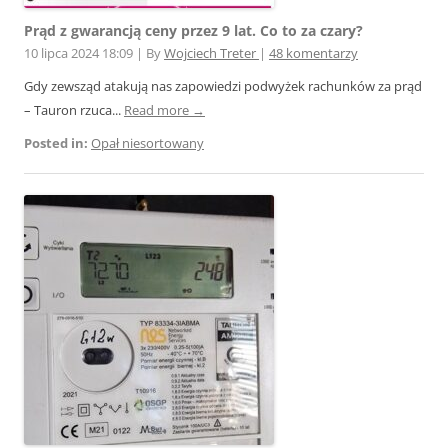
Prąd z gwarancją ceny przez 9 lat. Co to za czary?
10 lipca 2024 18:09
|
By
Wojciech Treter
|
48 komentarzy
Gdy zewsząd atakują nas zapowiedzi podwyżek rachunków za prąd
– Tauron rzuca...
Read more →
Posted in:
Opał niesortowany