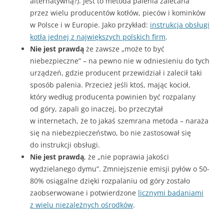
alternatywną?). Jest to metoda palenia zalecana
przez wielu producentów kotłów, pieców i kominków
w Polsce i w Europie. Jako przykład:
instrukcja obsługi
kotła jednej z największych polskich firm
.
Nie jest prawdą
że zawsze „może to być
niebezpieczne” – na pewno nie w odniesieniu do tych
urządzeń, gdzie producent przewidział i zalecił taki
sposób palenia. Przecież jeśli ktoś, mając kocioł,
który według producenta powinien być rozpalany
od góry, zapali go inaczej, bo przeczytał
w internetach, że to jakaś szemrana metoda – naraża
się na niebezpieczeństwo, bo nie zastosował się
do instrukcji obsługi.
Nie jest prawdą
, że „nie poprawia jakości
wydzielanego dymu”. Zmniejszenie emisji pyłów o 50-
80% osiągalne dzięki rozpalaniu od góry zostało
zaobserwowane i potwierdzone
licznymi badaniami
z wielu niezależnych ośrodków
.