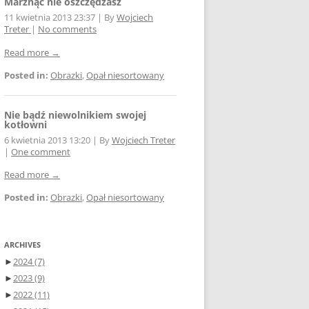
Marznąc nie oszczędzasz
11 kwietnia 2013 23:37
|
By
Wojciech
Treter
|
No comments
Read more →
Posted in:
Obrazki
,
Opał niesortowany
Nie bądź niewolnikiem swojej
kotłowni
6 kwietnia 2013 13:20
|
By
Wojciech Treter
|
One comment
Read more →
Posted in:
Obrazki
,
Opał niesortowany
ARCHIVES
►
2024
(7)
►
2023
(9)
►
2022
(11)