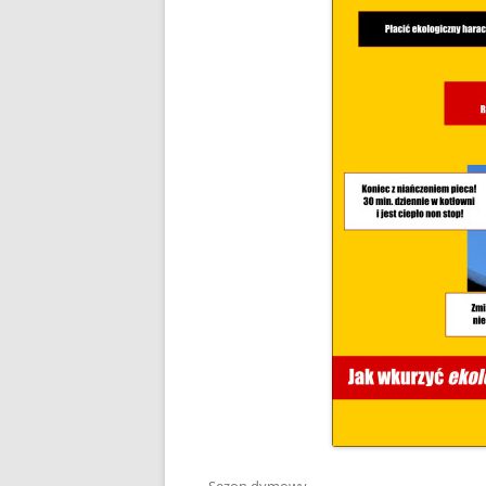
DLACZEGO PIEC KOPCI
ZRĘBKA DRZEWNA
GDY BIEDA NIE POZWAL
OGRZAĆ