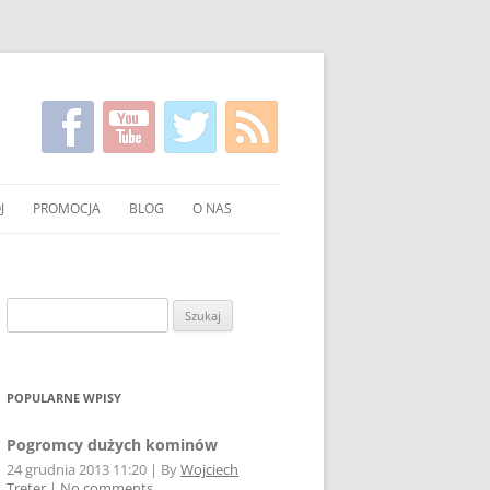
J
PROMOCJA
BLOG
O NAS
KIRGISKI
FILMY NA TEMAT CZYSTSZEGO
KONTAKT
PALENIA WĘGLEM I DREWNEM
NIE WĘGLA I DREWNA
Szukaj:
UCHNI
POKAZY EKONOMICZNEGO
PALENIA W PIECU
OWANIE WĘGLA I DREWNA
ULOTKI I PLAKATY
POPULARNE WPISY
O PALENIU BEZ DYMU W MEDIACH
Pogromcy dużych kominów
24 grudnia 2013 11:20
|
By
Wojciech
Treter
|
No comments