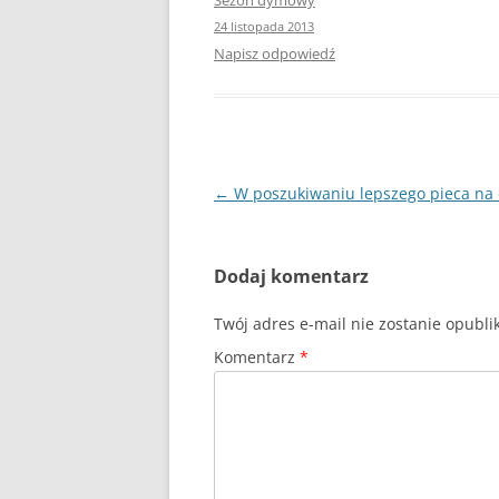
Sezon dymowy
24 listopada 2013
Napisz odpowiedź
Zobacz
←
W poszukiwaniu lepszego pieca na
wpisy
Dodaj komentarz
Twój adres e-mail nie zostanie opubl
Komentarz
*