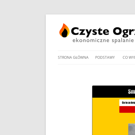
STRONA GŁÓWNA
PODSTAWY
CO WY
PRZEGLĄD UCHWAŁ
NOWO
ANTYSMOGOWYCH
KOTŁ
NORMY EMISJI I SPRA
KOTŁ
DOMOWYCH KOTŁÓW
NA PE
NA DREWNO / WĘGIEL /
PROM
RODZAJE KOTŁÓW WĘ
W OG
MANDAT ZA PALENIE W 
POMP