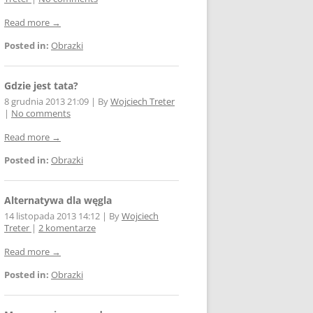
E WSPÓŁPRACY
Read more →
 Z SIECIĄ
Posted in:
Obrazki
Ą
W FOTOWOLTAICE –
Gdzie jest tata?
NIA
KTÓRYM TKWI
8 grudnia 2013 21:09
|
By
Wojciech Treter
|
No comments
Read more →
 ROZLICZENIA
 – JAK ŻYĆ?
Posted in:
Obrazki
Alternatywa dla węgla
14 listopada 2013 14:12
|
By
Wojciech
Treter
|
2 komentarze
AK
Read more →
Posted in:
Obrazki
OWA