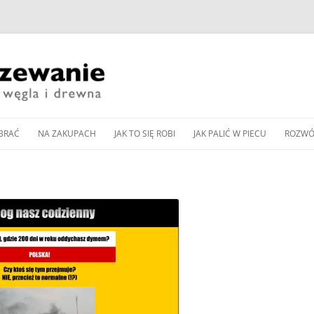
Przeskocz
do
BRAĆ
NA ZAKUPACH
JAK TO SIĘ ROBI
JAK PALIĆ W PIECU
ROZWÓ
treści
CZESNE KOTŁY ZASYPOWE
KUP PAN WĘGIEL: TANI
DOBÓR MOCY KOTŁA
JAK WYREGULOWAĆ KOCIOŁ
PIEC 
CZY DOBRY?
WĘGLOWEGO
WĘGLOWY BEZ PODAJNIKA
Y PODAJNIKOWE NA WĘGIEL
SPALA
WNOŚCI DLA
ZAKUP KOTŁA NA DREWNO /
DOBÓR MOCY POMPY CIEPŁA
JAK WYREGULOWAĆ KOCIOŁ
OD K
Y AUTOMATYCZNE
WĘGIEL W 2024 ROKU
DO OGRZEWANIA
PODAJNIKOWY NA WĘGIEL
LLET
ZGAZ
 PELLET
EKOGROSZEK
PRZEGLĄD NOWOCZESNYCH
BUFOR CIEPŁA – CENTRALA
IENNIKI PODCZERWIENI
GLOWYCH
KOTŁÓW ZASYPOWYCH
ENERGETYCZNA DOMU
JAK PALIĆ W PIECU KAFLOWYM
RZEWANIU MIESZKAŃ
NA WĘGIEL I DREWNO
PIECU –
CZYSZCZENIE KOMINA
JAK PALIĆ W KOMINKU
A CIEPŁA POWIETRZNA