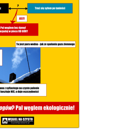
– JAK HISZPAŃSKA INKWIZYCJA
JAK PALIĆ W KOTLE DOLNEGO
SPALANIA
A SIĘ