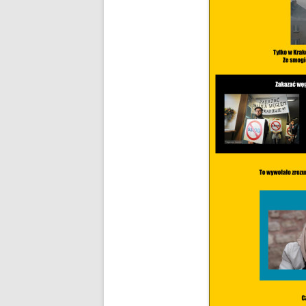
KIEDY, ZA CO, ILE TO 
CZY 
ZAKAZ PALENIA W PIEC
KOMIN
GDZIE JEST, GDZIE BĘDZ
REZE
ŻYĆ?
NOWO
JAK PALIĆ DREWNEM
POMP
JAK PALIĆ KOKSEM
GAZO
DYM I SADZA A JAKOŚĆ
FOTO
DOM
PODSTAWOWE PARAM
WĘGLA KAMIENNEGO
CAŁA POLSKA CZYTA
ZE ZROZUMIENIEM RA
ZA GAZ
BRYKIET SŁOMIANY