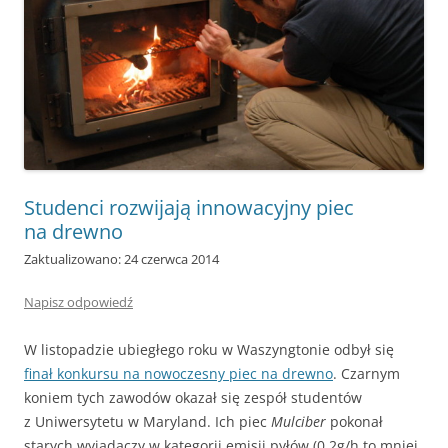
Studenci rozwijają innowacyjny piec
na drewno
Zaktualizowano: 24 czerwca 2014
Napisz odpowiedź
W listopadzie ubiegłego roku w Waszyngtonie odbył się
finał konkursu na nowoczesny piec na drewno
. Czarnym
koniem tych zawodów okazał się zespół studentów
z Uniwersytetu w Maryland. Ich piec
Mulciber
pokonał
starych wyjadaczy w kategorii emisji pyłów (0,2g/h to mniej