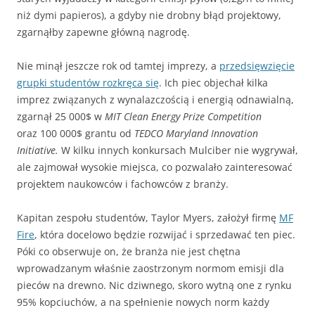
niż dymi papieros), a gdyby nie drobny błąd projektowy,
zgarnąłby zapewne główną nagrodę.
Nie minął jeszcze rok od tamtej imprezy, a
przedsięwzięcie
grupki studentów rozkręca się
. Ich piec objechał kilka
imprez związanych z wynalazczością i energią odnawialną,
zgarnął 25 000$ w
MIT Clean Energy Prize Competition
oraz 100 000$ grantu od
TEDCO Maryland Innovation
Initiative.
W kilku innych konkursach Mulciber nie wygrywał,
ale zajmował wysokie miejsca, co pozwalało zainteresować
projektem naukowców i fachowców z branży.
Kapitan zespołu studentów, Taylor Myers, założył firmę
MF
Fire
, która docelowo będzie rozwijać i sprzedawać ten piec.
Póki co obserwuje on, że branża nie jest chętna
wprowadzanym właśnie zaostrzonym normom emisji dla
pieców na drewno. Nic dziwnego, skoro wytną one z rynku
95% kopciuchów, a na spełnienie nowych norm każdy