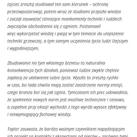
(ojciec zresztą studiował ten sam kierunek – ochronę
przeciwpożarową), potem wraz ze studiami przyszła wiedza
i zaczął zauważać istniejące mankamenty techniki i ludzkich
zwyczajów obchodzenia się z ogniem. Postanowił
więc wykorzystać wiedzę i pasję w tym temacie do ulepszenia
techniki grzewczej, a tym samym uczynienia życia ludzi lżejszym
i wygodniejszym.
Zbudowanie na tym własnego biznesu to naturalna
konsekwencja tych działań, ponieważ ludzie zwykle chętnie
zapłacą za ułatwienie sobie życia. Wyszło to zresztą rychło
w czas, bo lada chwila mają zostać zaostrzone normy emisji,
czego branża boi się jak ognia. Tymczasem ich piec udowadnia,
że spełnienie nowych norm jest możliwe technicznie i cenowo,
a zupełnie przy okazji wychodzi z tego wyrób wysoce efektywny
i niewymagający fachowej wiedzy.
Taylor zauważa, że bardzo ważnym czynnikiem napędzającym
ich projekt są kontakty z ekspertami od pieców – zarówno tymi