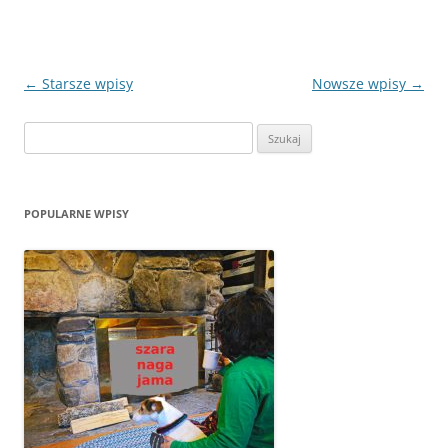
Zobacz
←
Starsze wpisy
Nowsze wpisy
→
wpisy
Szukaj:
POPULARNE WPISY