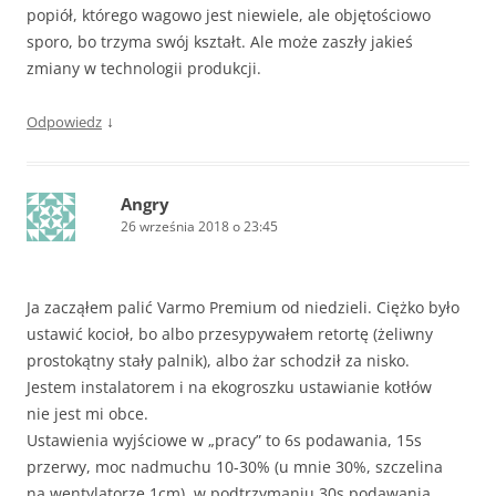
popiół, którego wagowo jest niewiele, ale objętościowo
sporo, bo trzyma swój kształt. Ale może zaszły jakieś
zmiany w technologii produkcji.
↓
Odpowiedz
Angry
26 września 2018 o 23:45
Ja zacząłem palić Varmo Premium od niedzieli. Ciężko było
ustawić kocioł, bo albo przesypywałem retortę (żeliwny
prostokątny stały palnik), albo żar schodził za nisko.
Jestem instalatorem i na ekogroszku ustawianie kotłów
nie jest mi obce.
Ustawienia wyjściowe w „pracy” to 6s podawania, 15s
przerwy, moc nadmuchu 10-30% (u mnie 30%, szczelina
na wentylatorze 1cm), w podtrzymaniu 30s podawania