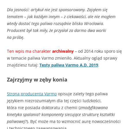
Dla jasności: artykuł nie jest sponsorowany. Zająłem się
tematem – jak każdym innym – z ciekawości, ale nie mogłem
wtedy dostać tego paliwa rozsądnie blisko Wrocławia.
Producent był tak miły, że przysłał za darmo dwa worki
na próbę.
Ten wpis ma charakter
archiwalny
– od 2014 roku sporo się
w temacie paliwa Varmo zmieniło. Aktualny ogląd sprawy
znajdziesz tutaj:
Testy paliwa Varmo A.D. 2019
.
Zajrzyjmy w zęby konia
Strona producenta Varmo
opisuje zalety tego paliwa
językiem niezrozumiałym dla tej części ludzkości,
która nie posiada doktoratu z chemii (
zmodyfikowana
kinetyka spalania
?
komponenty siecujące strukturę kształtki
paliwowej
?). Być może ma to wzmocnić aurę nowocześności
i technicznego zaawansowania.