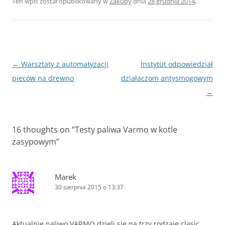
Ten wpis został opublikowany w
Zakupy
dnia
28 grudnia 2014
,
.
Zobacz
←
Warsztaty z automatyzacji
Instytut odpowiedział
wpisy
pieców na drewno
działaczom antysmogowym
→
16 thoughts on “
Testy paliwa Varmo w kotle
zasypowym
”
Marek
30 sierpnia 2015 o 13:37
Aktualnie paliwo VARMO dzieli się na trzy rodzaje clasic ,