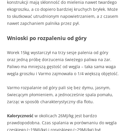
konstrukcji mają skłonność do mielenia nawet twardego
ekogroszku, a co dopiero bardziej kruchych bryłek. Może
to skutkować utrudnionym napowietrzaniem, a z czasem
nawet zapchaniem palnika przez pył.
Wnioski po rozpaleniu od góry
Worek 15kg wystarczył na trzy sesje palenia od góry
oraz jedną próbę dorzucenia świeżego paliwa na żar.
Paliwo ma mniejszą gęstość od węgla – taka sama waga
węgla groszku i Varmo zajmowała o 1/4 większą objętość.
Varmo rozpalanie od góry pali się bez dymu, jasnym,
świecącym płomieniem, a jednocześnie spala pomału,
żarząc w sposób charakterystyczny dla flotu.
Kaloryczność
w okolicach 26MJ/kg jest bardzo
prawdopodobna. Czas spalania w porównaniu do węgla
czeskiego (~19MJ/kg) i rosyjskiego (~29MJ/kg) był