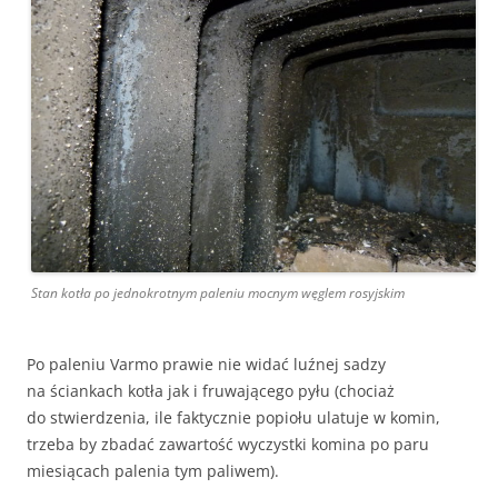
Stan kotła po jednokrotnym paleniu mocnym węglem rosyjskim
Po paleniu Varmo prawie nie widać luźnej sadzy
na ściankach kotła jak i fruwającego pyłu (chociaż
do stwierdzenia, ile faktycznie popiołu ulatuje w komin,
trzeba by zbadać zawartość wyczystki komina po paru
miesiącach palenia tym paliwem).