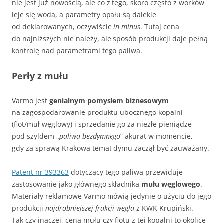
nie jest już nowością, ale co z tego, skoro często z worków
leje się woda, a parametry opału są dalekie
od deklarowanych, oczywiście
in minus
. Tutaj cena
do najniższych nie należy, ale sposób produkcji daje pełną
kontrolę nad parametrami tego paliwa.
Perły z mułu
Varmo jest
genialnym pomysłem biznesowym
na zagospodarowanie produktu ubocznego kopalni
(flot/muł węglowy) i sprzedanie go za niezłe pieniądze
pod szyldem „
paliwa bezdymnego
” akurat w momencie,
gdy za sprawą Krakowa temat dymu zaczął być zauważany.
Patent nr 393363
dotyczący tego paliwa przewiduje
zastosowanie jako głównego składnika
mułu węglowego
.
Materiały reklamowe Varmo mówią jedynie o użyciu do jego
produkcji
najdrobniejszej frakcji węgla
z KWK Krupiński.
Tak czy inaczej, cena mułu czy flotu z tej kopalni to okolice