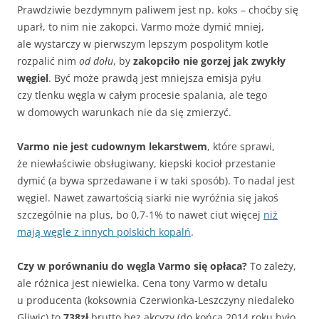
Prawdziwie bezdymnym paliwem jest np. koks – choćby się
uparł, to nim nie zakopci. Varmo może dymić mniej,
ale wystarczy w pierwszym lepszym pospolitym kotle
rozpalić nim
od dołu
, by
zakopciło nie gorzej jak zwykły
węgiel
. Być może prawdą jest mniejsza emisja pyłu
czy tlenku węgla w całym procesie spalania, ale tego
w domowych warunkach nie da się zmierzyć.
Varmo nie jest cudownym lekarstwem
, które sprawi,
że niewłaściwie obsługiwany, kiepski kocioł przestanie
dymić (a bywa sprzedawane i w taki sposób). To nadal jest
węgiel. Nawet zawartością siarki nie wyróźnia się jakoś
szczególnie na plus, bo 0,7-1% to nawet ciut więcej
niż
mają węgle z innych polskich kopalń
.
Czy w porównaniu do węgla Varmo się opłaca?
To zależy,
ale różnica jest niewielka. Cena tony Varmo w detalu
u producenta (koksownia Czerwionka-Leszczyny niedaleko
Gliwic) to
738zł
brutto bez akcyzy (do końca 2014 roku było