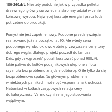
180-260zł/t
. Niestety podobnie jak w przypadku pelletu
drzewnego, główny surowiec ma skromny udział w cenie
końcowej wyrobu. Najwięcej kosztuje energia i praca ludzi
potrzebne do produkcji.
Pomysł nie jest zupełnie nowy. Podobne przedsięwzięcia
realizowano już na początku lat 90. Ale wtedy cena
podobnego wyrobu ok. dwukrotnie przewyższała cenę tony
dobrego węgla, dlatego projekt poszedł do lamusa.
Dziś, gdy „ekogroszek” potrafi kosztować ponad 900zł/t,
takie paliwo do kotłów podajnikowych ulepione z flotu
czy mułu bez problemu znajdzie odbiorcę. O ile tylko da się
bezproblemowo spalać (tu głównym problemem
w niektórych palnikach może być wspomniana kruchość).
Natomiast w kotłach zasypowych relacja ceny
do kaloryczności Varmo czyni sens jego stosowania
wątpliwym.