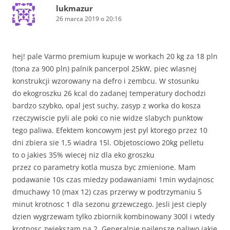
lukmazur
26 marca 2019 o 20:16
hej! pale Varmo premium kupuje w workach 20 kg za 18 pln
(tona za 900 pln) palnik pancerpol 25kW, piec wlasnej
konstrukcji wzorowany na defro i zembcu. W stosunku
do ekogroszku 26 kcal do zadanej temperatury dochodzi
bardzo szybko, opal jest suchy, zasyp z worka do kosza
rzeczywiscie pyli ale poki co nie widze slabych punktow
tego paliwa. Efektem koncowym jest pyl ktorego przez 10
dni zbiera sie 1,5 wiadra 15l. Objetosciowo 20kg pelletu
to o jakies 35% wiecej niz dla eko groszku
przez co parametry kotla musza byc zmienione. Mam
podawanie 10s czas miedzy podawaniami 1min wydajnosc
dmuchawy 10 (max 12) czas przerwy w podtrzymaniu 5
minut krotnosc 1 dla sezonu grzewczego. Jesli jest cieply
dzien wygrzewam tylko zbiornik kombinowany 300l i wtedy
krotnosc zwiekszam na 2. Generalnie najlepsze paliwo jakie