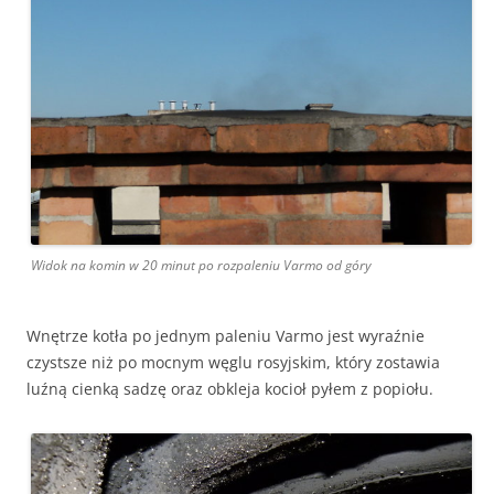
Widok na komin w 20 minut po rozpaleniu Varmo od góry
Wnętrze kotła po jednym paleniu Varmo jest wyraźnie
czystsze niż po mocnym węglu rosyjskim, który zostawia
luźną cienką sadzę oraz obkleja kocioł pyłem z popiołu.