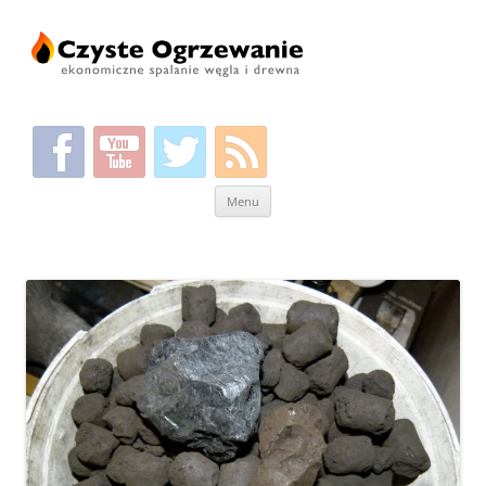
Przeskocz
Menu
do
treści