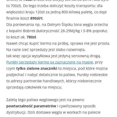
to 700zł). Do tego trzeba doliczyć koszty transportu: dla
większości kraju 120zł za jedną 800-kilową paletę, co daje
finalnie koszt
890zł/t
.
Dla porównania np. na Dolnym Śląsku tona węgla orzecha
z kopalni Bobrek (kaloryczność 28-29MJ/kg i 5-8% popiołu)
to koszt ok.
780zł
.
Nawet chcąc kupić Varmo na próbę, sprawa nie jest prosta.
Na razie sieć sprzedaży jest słabo rozwinięta,
tak więc opcja wysyłkowa jest jedyną sensowną drogą.
Punkty sprzedaży Varmo są zaznaczone na mapie
, przy
czym
tylko zielone znaczniki
to miejsca, pod które można
podjechać i nabyć detalicznie to paliwo. Punkty niebieskie
to adresy partnerów handlowych, którzy niekoniecznie
sprzedają cokolwiek na miejscu.
Zaletą tego paliwa węglowego jest na pewno
powtarzalność parametrów
i cywilizowany sposób
dystrybucji. Dziś dostawa węgla w workach na palecie