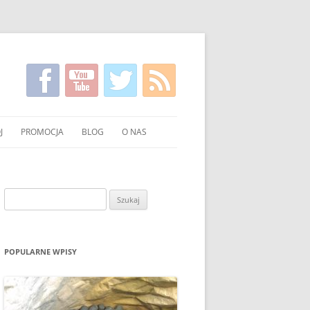
J
PROMOCJA
BLOG
O NAS
KIRGISKI
FILMY NA TEMAT CZYSTSZEGO
KONTAKT
PALENIA WĘGLEM I DREWNEM
NIE WĘGLA I DREWNA
Szukaj:
UCHNI
POKAZY EKONOMICZNEGO
PALENIA W PIECU
OWANIE WĘGLA I DREWNA
ULOTKI I PLAKATY
POPULARNE WPISY
O PALENIU BEZ DYMU W MEDIACH