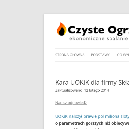
STRONA GŁÓWNA
PODSTAWY
CO WY
PRZEGLĄD UCHWAŁ
NOWO
ANTYSMOGOWYCH
KOTŁ
Kara UOKiK dla firmy Skł
NORMY EMISJI I SPRA
Zaktualizowano: 12 lutego 2014
KOTŁ
DOMOWYCH KOTŁÓW
NA PE
NA DREWNO / WĘGIEL /
Napisz odpowiedź
PROM
RODZAJE KOTŁÓW WĘ
UOKiK nałożył prawie pół miliona złot
W OG
o parametrach gorszych niż obiecyw
MANDAT ZA PALENIE W 
POMP