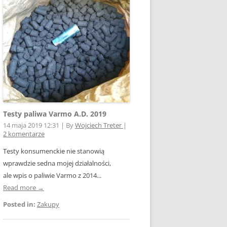
E WSPÓŁPRACY
 Z SIECIĄ
Ą
W FOTOWOLTAICE –
NIA
KTÓRYM TKWI
 ROZLICZENIA
 – JAK ŻYĆ?
Testy paliwa Varmo A.D. 2019
14 maja 2019 12:31
|
By
Wojciech Treter
|
2 komentarze
Testy konsumenckie nie stanowią
wprawdzie sedna mojej działalności,
AK
ale wpis o paliwie Varmo z 2014...
Read more →
Posted in:
Zakupy
OWA