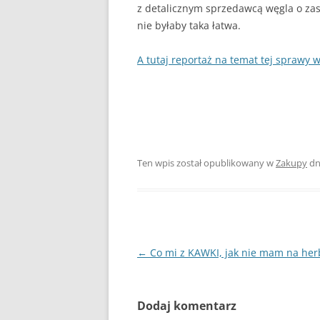
DLACZEGO PIEC KOPCI
z detalicznym sprzedawcą węgla o zasi
nie byłaby taka łatwa.
ZRĘBKA DRZEWNA
A tutaj reportaż na temat tej sprawy
GDY BIEDA NIE POZWAL
OGRZAĆ
Ten wpis został opublikowany w
Zakupy
dn
Zobacz
←
Co mi z KAWKI, jak nie mam na her
wpisy
Dodaj komentarz