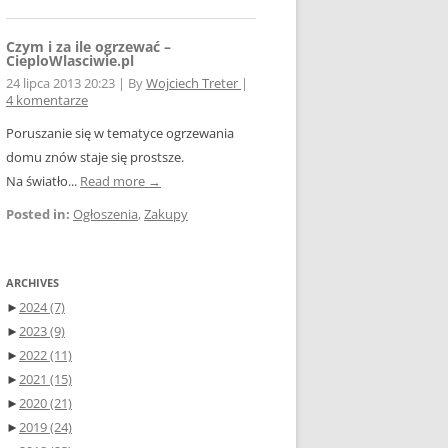
Czym i za ile ogrzewać –
CieploWlasciwie.pl
24 lipca 2013 20:23
|
By
Wojciech Treter
|
4 komentarze
Poruszanie się w tematyce ogrzewania
domu znów staje się prostsze.
Na światło...
Read more →
Posted in:
Ogłoszenia
,
Zakupy
ARCHIVES
►
2024
(7)
►
2023
(9)
►
2022
(11)
►
2021
(15)
►
2020
(21)
►
2019
(24)