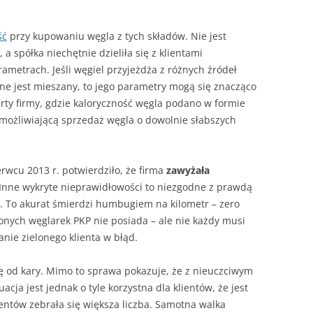
KOSZTUJE
INSTALACJA GRAWITACYJNA –
GRUNTOWA?
FOTOWOLTAIKA – JAK
ROZPALANIE OD GÓRY –
PROBLEMY W
CZY WARTO WYMIENIAĆ STARE
ACH –
URUCHOMIĆ WŁASNĄ INSTALACJĘ
INSTRUKCJA KROK PO KROKU
FOTOWOLTAIKI
ść
przy kupowaniu węgla z tych składów. Nie jest
GRUBE RURY?
EK, PIEC – (NIE TYLKO)
IE, JAK
KROK PO KROKU
ENERGETYCZN
 a spółka niechętnie dzieliła się z klientami
RWOWE OGRZEWANIE
PALENIE KROCZĄCE
JAK CZYTAĆ REKLAMY KOTŁÓW
ametrach. Jeśli węgiel przyjeżdża z różnych źródeł
CZESNEGO DOMU
RENOWACJA STAREGO KOMINA
PRĄD STAŁY 
e jest mieszany, to jego parametry mogą się znacząco
ROZPALANIE OD GÓRY – PYTA
TANIA, DROGA, POLSKA,
SZCZEGÓŁ W 
rty firmy, gdzie kaloryczność węgla podano w formie
A CIEPŁA CZY OGRZEWANIE
EKONOMICZNE OGRZEWANIE
I ODPOWIEDZI
UŻYWANA, PRZERABIANA –
DIABEŁ
umożliwiającą sprzedaż węgla o dowolnie słabszych
WE
GAZEM
POMPA CIEPŁA W PIĘCIU
W POGONI ZA CIEPŁEM
NOWE ZASADY
SMAKACH
 SPALANIA
WOLTAIKA DO OGRZEWANIA
JAK NAPRAWIĆ WENTYLACJĘ W
CO UCIEKA KOMINEM
FOTOWOLTAIKI
U
DOMU
wcu 2013 r. potwierdziło, że firma
zawyżała
ETRY
WYBUCHY W KOTLE
 Inne wykryte nieprawidłowości to niezgodne z prawdą
BUFOR DO POMPY CIEPŁA – KIEDY
o. To akurat śmierdzi humbugiem na kilometr – zero
JAK POZBYĆ SIĘ SMOŁY I SADZY
POTRZEBNY, JAKA POJEMNOŚĆ?
onych węglarek PKP nie posiada – ale nie każdy musi
anie zielonego klienta w błąd.
POŻAR KOMINA – UNIKAJ GO J
CHUNEK
INSTALACJA GRZEWCZA – JAK
OGNIA. PRZYCZYNA
TO SIĘ ROBI
ię od kary. Mimo to sprawa pokazuje, że z nieuczciwym
I ZAPOBIEGANIE
ja jest jednak o tyle korzystna dla klientów, że jest
MODERNIZACJA KOTŁA
KOROZJA NISKOTEMPERATUR
ientów zebrała się większa liczba. Samotna walka
ZASYPOWEGO