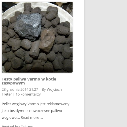
Testy paliwa Varmo w kotle
zasypowym
28 grudnia 2014 21:27
|
By
Wojciech
Treter
|
16 komentarzy
Pellet węglowy Varmo jest reklamowany
jako bezdymne, nowoczesne paliwo
węglowe,...
Read more →
Posted in:
Zakupy