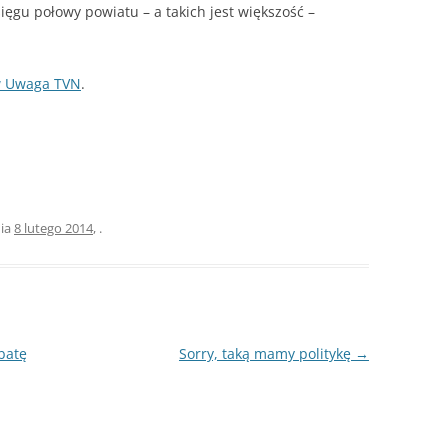
– JAK HISZPAŃSKA INKWIZYCJA
ęgu połowy powiatu – a takich jest większość –
JAK PALIĆ W KOTLE DOLNEGO
SPALANIA
 w Uwaga TVN
.
A SIĘ
ia
8 lutego 2014
,
.
batę
Sorry, taką mamy politykę
→