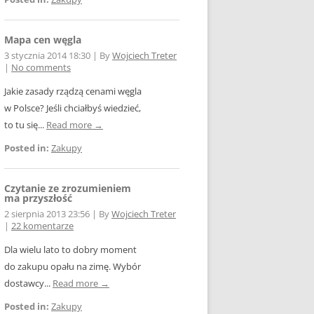
Mapa cen węgla
3 stycznia 2014 18:30
|
By
Wojciech Treter
|
No comments
Jakie zasady rządzą cenami węgla
w Polsce? Jeśli chciałbyś wiedzieć,
to tu się...
Read more →
Posted in:
Zakupy
Czytanie ze zrozumieniem
ma przyszłość
2 sierpnia 2013 23:56
|
By
Wojciech Treter
|
22 komentarze
Dla wielu lato to dobry moment
do zakupu opału na zimę. Wybór
dostawcy...
Read more →
Posted in:
Zakupy