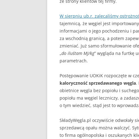
ze strony klientów tej firmy.
KIEDY, ZA CO, ILE TO 
CZY 
ZAKAZ PALENIA W PIEC
W sierpniu ub.r. zalecaliśmy ostrożno
KOMIN
GDZIE JEST, GDZIE BĘDZ
tajemnicą, że węgiel jest importowany,
REZE
ŻYĆ?
informacjami o jego pochodzeniu i par
NOWO
za wschodnią granicą, a potem zapewn
JAK PALIĆ DREWNEM
zmieniać. Już samo sformułowanie ofe
POMP
„
do iluśtam MJ/kg
” wygląda na furtkę 
JAK PALIĆ KOKSEM
GAZO
parametrach.
DYM I SADZA A JAKOŚĆ
FOTO
DOM
Postępowanie UOKiK rozpoczęte w czer
PODSTAWOWE PARAM
kaloryczność sprzedawanego węgla
.
WĘGLA KAMIENNEGO
obietnice węgla bez popiołu i sucheg
popiołu ma węgiel leczniczy, a zadasz
CAŁA POLSKA CZYTA
o tym wiedzieć, stąd jest to wprowadz
ZE ZROZUMIENIEM RA
ZA GAZ
SkładyWęgla.pl oczywiście odwołały s
sprzedawcą opału można walczyć. Sytuac
BRYKIET SŁOMIANY
to firma ogólnopolska i oszukanych kl