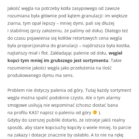
Jakość węgla na potrzeby kotła zasypowego od zawsze
rozumiana była głównie pod kątem granulacji: im większe
ziarna, tym opał lepszy – mniej dymi, pali się dłużej
i stabilniej (przy założeniu, że palimy od dołu). Dlatego też
do czasu pojawienia się kotłów retortowych cena węgla
była proporcjonalna do granulacji – najdroższa była kostka,
najtańszy miał i flot. Zakładając palenie od dołu,
węgiel
kopci tym mniej im grubszego jest sortymentu
. Takie
rozumienie jakości węgla jako przełożenia na ilość
produkowanego dymu ma sens.
Problem nie dotyczy palenia od góry. Tutaj każdy sortyment
węgla można spalić podobnie czysto. Ale o tym alarmy
smogowe usiłują nie wspominać (chcesz dostać bana
na profilu KAS? napisz o paleniu od góry
).
Gdyby do szerszej publiki dotarło, że istnieje jakiś realny
sposób, aby stare kopciuchy kopciły o wiele mniej, to parcie
na zakazy i dotacje znacznie by osłabło. A to nie na rękę