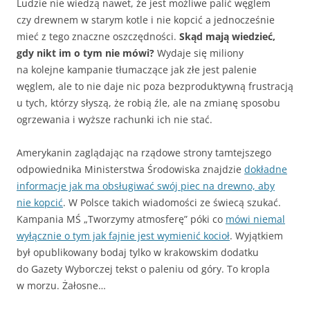
Ludzie nie wiedzą nawet, że jest możliwe palić węglem
czy drewnem w starym kotle i nie kopcić a jednocześnie
mieć z tego znaczne oszczędności.
Skąd mają wiedzieć,
gdy nikt im o tym nie mówi?
Wydaje się miliony
na kolejne kampanie tłumaczące jak złe jest palenie
węglem, ale to nie daje nic poza bezproduktywną frustracją
u tych, którzy słyszą, że robią źle, ale na zmianę sposobu
ogrzewania i wyższe rachunki ich nie stać.
Amerykanin zaglądając na rządowe strony tamtejszego
odpowiednika Ministerstwa Środowiska znajdzie
dokładne
informacje jak ma obsługiwać swój piec na drewno, aby
nie kopcić
. W Polsce takich wiadomości ze świecą szukać.
Kampania MŚ „Tworzymy atmosferę” póki co
mówi niemal
wyłącznie o tym jak fajnie jest wymienić kocioł
. Wyjątkiem
był opublikowany bodaj tylko w krakowskim dodatku
do Gazety Wyborczej tekst o paleniu od góry. To kropla
w morzu. Żałosne…