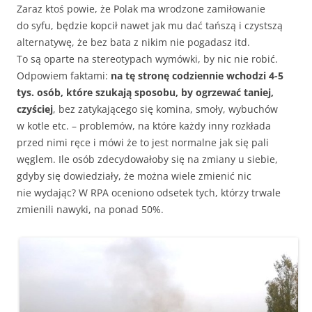
Zaraz ktoś powie, że Polak ma wrodzone zamiłowanie
do syfu, będzie kopcił nawet jak mu dać tańszą i czystszą
alternatywę, że bez bata z nikim nie pogadasz itd.
To są oparte na stereotypach wymówki, by nic nie robić.
Odpowiem faktami:
na tę stronę codziennie wchodzi 4-5
tys. osób, które szukają sposobu, by ogrzewać taniej,
czyściej
, bez zatykającego się komina, smoły, wybuchów
w kotle etc. – problemów, na które każdy inny rozkłada
przed nimi ręce i mówi że to jest normalne jak się pali
węglem. Ile osób zdecydowałoby się na zmiany u siebie,
gdyby się dowiedziały, że można wiele zmienić nic
nie wydając? W RPA oceniono odsetek tych, którzy trwale
zmienili nawyki, na ponad 50%.