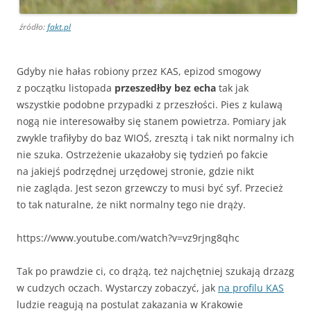
źródło:
fakt.pl
Gdyby nie hałas robiony przez KAS, epizod smogowy
z początku listopada
przeszedłby bez echa
tak jak
wszystkie podobne przypadki z przeszłości. Pies z kulawą
nogą nie interesowałby się stanem powietrza. Pomiary jak
zwykle trafiłyby do baz WIOŚ, zresztą i tak nikt normalny ich
nie szuka. Ostrzeżenie ukazałoby się tydzień po fakcie
na jakiejś podrzędnej urzędowej stronie, gdzie nikt
nie zagląda. Jest sezon grzewczy to musi być syf. Przecież
to tak naturalne, że nikt normalny tego nie drąży.
https://www.youtube.com/watch?v=vz9rjng8qhc
Tak po prawdzie ci, co drążą, też najchętniej szukają drzazg
w cudzych oczach. Wystarczy zobaczyć, jak
na profilu KAS
ludzie reagują na postulat zakazania w Krakowie