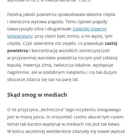
Fatalną jakość powietrza spowodowała właśnie ciepła
i słoneczna wyżowa pogoda. Temu typowi pogody
towarzyszyło silne i długotrwałe
zjawisko inwersji
temperatury
: przy ziemi było zimno, a im wyżej, tym
cieplej. Czyli odwrotnie niż zwykle, co powoduje
zastój
powietrza
i koncentrację wszelkich zanieczyszczeń
w przyziemnej warstwie powietrza niczym pod szklaną
kopułą. Inwersja zimą, zwłaszcza lokalnie, występuje
nagminnie, ale w podobnym natężeniu i na tak dużym
obszarze zdarza się raz na parę lat.
Skąd smog w mediach
O ile przyczyna „techniczna” tego incydentu smogowego
jest w miarę jasna, to zrozumieć czemu akurat tym razem
temat tak bardzo wypłynął w mediach nie jest tak łatwo.
W końcu wcześniej wielokrotnie zdarzały się nawet wyższe