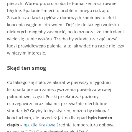
piecach. Wbrew pozorom oba te tłumaczenia są równie
błędne. Spalanie śmieci to problem innego rodzaju.
Zasadnicza dawka pyłów z domowych kominów to efekt
kopcenia węglem i drewnem. Dojście do takiego wniosku
niektórych mogłoby zasmucić, bo to oznacza, że kontrolami
wiele się tu nie wskóra. Trzeba by w końcu zacząć uczyć
ludzi prawidłowego palenia, a to jak widać na razie nie leży
w niczyim interesie.
Skąd ten smog
Co takiego się stało, że akurat w pierwszym tygodniu
listopada poziom zanieczyszczenia powietrza w całej
południowej części Polski przekraczał poziomy
ostrzegawcze oraz lokalne, przeważnie niechlubne
standardy? Gdyby to był styczeń, można by dokopać
kopciuchom, ale przecież jak na listopad
było bardzo
ciepło
–
np. dla Krakowa
średnia temperatura dobowa
wynosiła 6-7st.C a maksymalna ok. 15st.C.