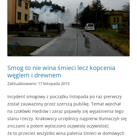
Smog to nie wina śmieci lecz kopcenia
węglem i drewnem
Zaktualizowano: 17 listopada 2015
Incydent smogowy z początku listopada po raz pierwszy
został zauważony przez szerszą publikę. Temat wjechał
na czołówki mediów i zaraz pojawiły się wyjaśnienia tego
stanu rzeczy. Krakowscy urzędnicy najpierw tłumaczyli się
zniczami a potem wytoczono
oczywistą oczywistość
,
że to przecież wszystko wina palenia śmieci w domowych