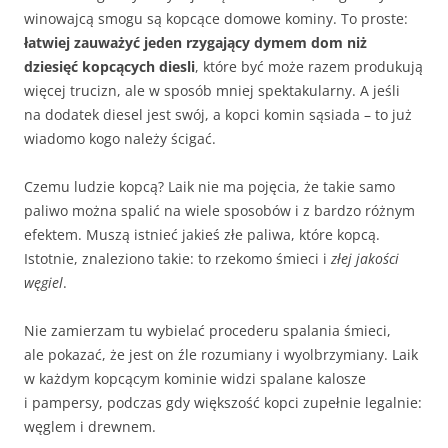
winowajcą smogu są kopcące domowe kominy. To proste:
łatwiej zauważyć jeden rzygający dymem dom niż
dziesięć kopcących diesli
, które być może razem produkują
więcej trucizn, ale w sposób mniej spektakularny. A jeśli
na dodatek diesel jest swój, a kopci komin sąsiada – to już
wiadomo kogo należy ścigać.
Czemu ludzie kopcą? Laik nie ma pojęcia, że takie samo
paliwo można spalić na wiele sposobów i z bardzo różnym
efektem. Muszą istnieć jakieś złe paliwa, które kopcą.
Istotnie, znaleziono takie: to rzekomo śmieci i
złej jakości
węgiel
.
Nie zamierzam tu wybielać procederu spalania śmieci,
ale pokazać, że jest on źle rozumiany i wyolbrzymiany. Laik
w każdym kopcącym kominie widzi spalane kalosze
i pampersy, podczas gdy większość kopci zupełnie legalnie:
węglem i drewnem.