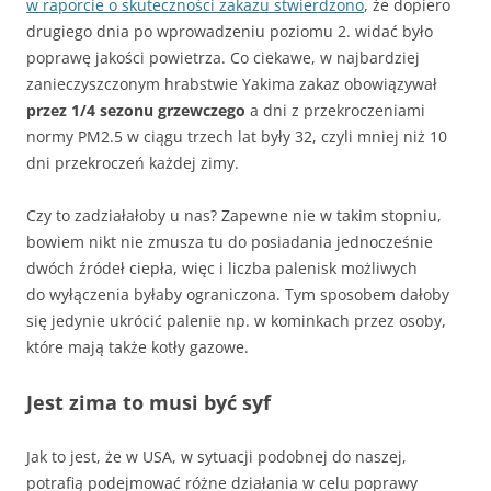
w raporcie o skuteczności zakazu stwierdzono
, że dopiero
drugiego dnia po wprowadzeniu poziomu 2. widać było
poprawę jakości powietrza. Co ciekawe, w najbardziej
zanieczyszczonym hrabstwie Yakima zakaz obowiązywał
przez 1/4 sezonu grzewczego
a dni z przekroczeniami
normy PM2.5 w ciągu trzech lat były 32, czyli mniej niż 10
dni przekroczeń każdej zimy.
Czy to zadziałałoby u nas? Zapewne nie w takim stopniu,
bowiem nikt nie zmusza tu do posiadania jednocześnie
dwóch źródeł ciepła, więc i liczba palenisk możliwych
do wyłączenia byłaby ograniczona. Tym sposobem dałoby
się jedynie ukrócić palenie np. w kominkach przez osoby,
które mają także kotły gazowe.
Jest zima to musi być syf
Jak to jest, że w USA, w sytuacji podobnej do naszej,
potrafią podejmować różne działania w celu poprawy