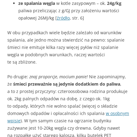
ze spalania węgla
w kotle zasypowym – ok.
24g/kg
paliwa przeliczając z g/GJ przy założeniu wartości
opałowej 26MJ/kg [
źródło
, str. 6]
W obu przypadkach wiele będzie zależało od warunków
spalania, ale jedno można stwierdzić na pewno: spalanie
śmieci nie emituje kilka razy więcej pyłów niż spalanie
węgla w podobnych warunkach, raczej wartości
te są zbliżone.
Po drugie:
znaj proporcje, mocium panie!
Nie zapominajmy,
że
śmieci przeważnie są jedynie dodatkiem do paliwa
,
a to z prostej przyczyny: czteroosobowa rodzina produkuje
ok. 2kg palnych odpadów na dobę, z czego ok. 1kg
to odpady, których nie wolno spalać (więcej o składzie
domowych odpadów i opłacalności ich spalania
w osobnym
wpisie
). W tym samym czasie na ogrzanie budynku
zużywane jest 10-20kg węgla czy drewna. Gdyby nawet
na rozpałkę użyć starego kalosza, kilku butelek PET