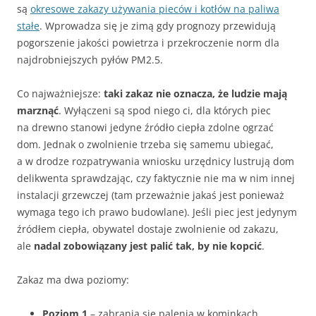
są
okresowe zakazy używania pieców i kotłów na paliwa
stałe
. Wprowadza się je zimą gdy prognozy przewidują
pogorszenie jakości powietrza i przekroczenie norm dla
najdrobniejszych pyłów PM2.5.
Co najważniejsze:
taki zakaz nie oznacza, że ludzie mają
marznąć
. Wyłączeni są spod niego ci, dla których piec
na drewno stanowi jedyne źródło ciepła zdolne ogrzać
dom. Jednak o zwolnienie trzeba się samemu ubiegać,
a w drodze rozpatrywania wniosku urzędnicy lustrują dom
delikwenta sprawdzając, czy faktycznie nie ma w nim innej
instalacji grzewczej (tam przeważnie jakaś jest ponieważ
wymaga tego ich prawo budowlane). Jeśli piec jest jedynym
źródłem ciepła, obywatel dostaje zwolnienie od zakazu,
ale
nadal zobowiązany jest palić tak, by nie kopcić
.
Zakaz ma dwa poziomy:
Poziom 1
– zabrania się palenia w kominkach