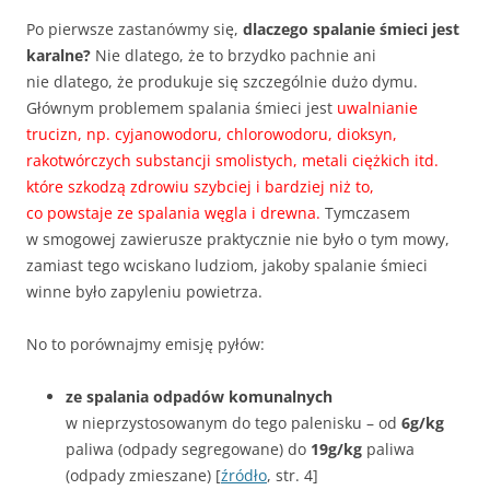
Po pierwsze zastanówmy się,
dlaczego spalanie śmieci jest
karalne?
Nie dlatego, że to brzydko pachnie ani
nie dlatego, że produkuje się szczególnie dużo dymu.
Głównym problemem spalania śmieci jest
uwalnianie
trucizn, np. cyjanowodoru, chlorowodoru, dioksyn,
rakotwórczych substancji smolistych, metali ciężkich itd.
które szkodzą zdrowiu szybciej i bardziej niż to,
co powstaje ze spalania węgla i drewna.
Tymczasem
w smogowej zawierusze praktycznie nie było o tym mowy,
zamiast tego wciskano ludziom, jakoby spalanie śmieci
winne było zapyleniu powietrza.
No to porównajmy emisję pyłów:
ze spalania odpadów komunalnych
w nieprzystosowanym do tego palenisku – od
6g/kg
paliwa (odpady segregowane) do
19g/kg
paliwa
(odpady zmieszane) [
źródło
, str. 4]