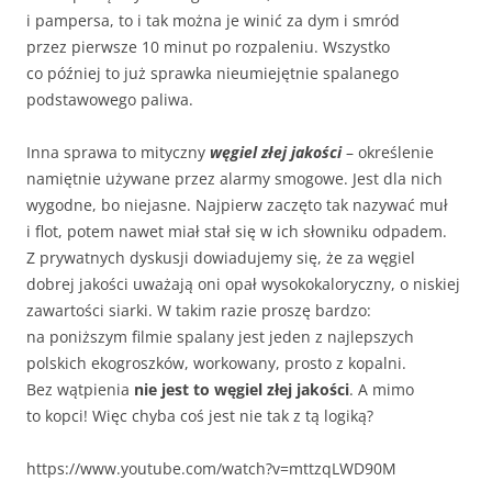
i pampersa, to i tak można je winić za dym i smród
przez pierwsze 10 minut po rozpaleniu. Wszystko
co później to już sprawka nieumiejętnie spalanego
podstawowego paliwa.
Inna sprawa to mityczny
węgiel złej jakości
– określenie
namiętnie używane przez alarmy smogowe. Jest dla nich
wygodne, bo niejasne. Najpierw zaczęto tak nazywać muł
i flot, potem nawet miał stał się w ich słowniku odpadem.
Z prywatnych dyskusji dowiadujemy się, że za węgiel
dobrej jakości uważają oni opał wysokokaloryczny, o niskiej
zawartości siarki. W takim razie proszę bardzo:
na poniższym filmie spalany jest jeden z najlepszych
polskich ekogroszków, workowany, prosto z kopalni.
Bez wątpienia
nie jest to węgiel złej jakości
. A mimo
to kopci! Więc chyba coś jest nie tak z tą logiką?
https://www.youtube.com/watch?v=mttzqLWD90M