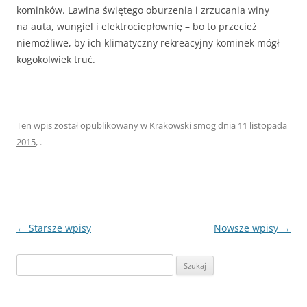
kominków. Lawina świętego oburzenia i zrzucania winy
na auta, wungiel i elektrociepłownię – bo to przecież
niemożliwe, by ich klimatyczny rekreacyjny kominek mógł
kogokolwiek truć.
Ten wpis został opublikowany w
Krakowski smog
dnia
11 listopada
2015
,
.
Zobacz
←
Starsze wpisy
Nowsze wpisy
→
wpisy
Szukaj: