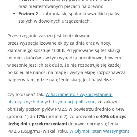
oraz nieatestowanych piecach na drewno.
Poziom 2
– zabrania się spalania wszelkich paliw
stałych w dowolnych urządzeniach.
Przestrzeganie zakazu jest kontrolowane
przez wyspecjalizowane ekipy za dnia oraz w nocy.
Złamanie go kosztuje 1000$. Przyjmowane są też skargi
od mieszkańców – w tym wypadku anonimowe, bowiem
w sezonie jest ich tak dużo, że nie rozpatruje się każdej
po kolei, ale nanosi na mapę i wysyła ekipę rozpoznawczą
najpierw tam, gdzie natężenie skarg jest największe.
Czy to działa? Tak.
W Sacramento z wykorzystaniem
historycznych danych i symulacji policzono
, że zakazy
obniżały poziom pyłów PM2.5 w powietrzu średnio o
14%
(poziom 1) do
17%
(poziom 2), co pozwoliło
o 40% obniżyć
liczbę dni z przekroczeniami
dobowej normy stężenia
PM2.5 (35µg/m3) w skali roku.
W Olympii (stan Waszyngton)