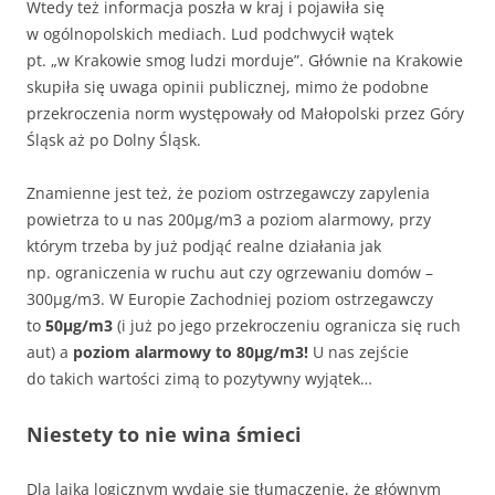
Wtedy też informacja poszła w kraj i pojawiła się
w ogólnopolskich mediach. Lud podchwycił wątek
pt. „w Krakowie smog ludzi morduje”. Głównie na Krakowie
skupiła się uwaga opinii publicznej, mimo że podobne
przekroczenia norm występowały od Małopolski przez Góry
Śląsk aż po Dolny Śląsk.
Znamienne jest też, że poziom ostrzegawczy zapylenia
powietrza to u nas 200µg/m3 a poziom alarmowy, przy
którym trzeba by już podjąć realne działania jak
np. ograniczenia w ruchu aut czy ogrzewaniu domów –
300µg/m3. W Europie Zachodniej poziom ostrzegawczy
to
50µg/m3
(i już po jego przekroczeniu ogranicza się ruch
aut) a
poziom alarmowy to 80µg/m3!
U nas zejście
do takich wartości zimą to pozytywny wyjątek…
Niestety to nie wina śmieci
Dla laika logicznym wydaje się tłumaczenie, że głównym