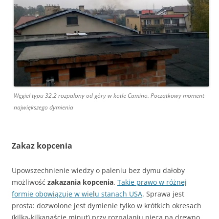
Węgiel typu 32.2 rozpalony od góry w kotle Camino. Początkowy moment
największego dymienia
Zakaz kopcenia
Upowszechnienie wiedzy o paleniu bez dymu dałoby
możliwość
zakazania kopcenia
.
Takie prawo w różnej
formie obowiązuje w wielu stanach USA
. Sprawa jest
prosta: dozwolone jest dymienie tylko w krótkich okresach
(kilka-kilkanaście minut) przy rozpalaniu pieca na drewno