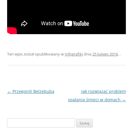
Ten wpis został opublikowany w
Infografiki
dnia
25 lutego 2016
,
.
Zobacz
←
Przegonili Belzebuba
Jak rozwiązać problem
wpisy
spalania śmieci w domach
→
Szukaj: