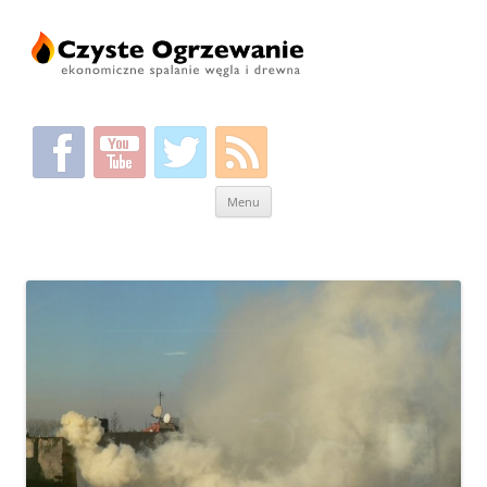
Przeskocz
Menu
do
treści