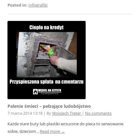
Posted in:
Infografiki
Palenie śmieci – pełzające ludobójstwo
7 marca 2014 13:18
|
By
Wojciech Treter
|
No comments
Każde stare buty lub plastiki wrzucone do pieca to serwowanie
sobie, dzieciom...
Read more →