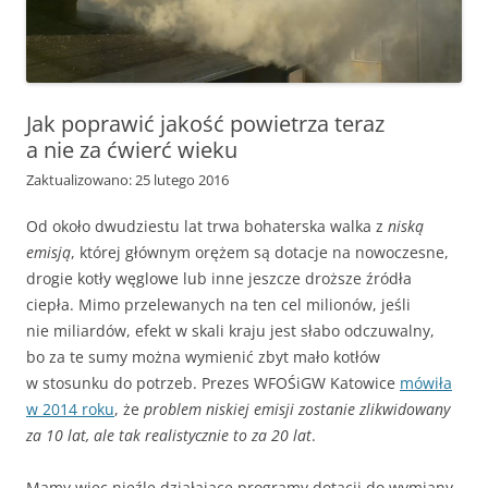
Jak poprawić jakość powietrza teraz
a nie za ćwierć wieku
Zaktualizowano: 25 lutego 2016
Od około dwudziestu lat trwa bohaterska walka z
niską
emisją
, której głównym orężem są dotacje na nowoczesne,
drogie kotły węglowe lub inne jeszcze droższe źródła
ciepła. Mimo przelewanych na ten cel milionów, jeśli
nie miliardów, efekt w skali kraju jest słabo odczuwalny,
bo za te sumy można wymienić zbyt mało kotłów
w stosunku do potrzeb. Prezes WFOŚiGW Katowice
mówiła
w 2014 roku
, że
problem niskiej emisji zostanie zlikwidowany
za 10 lat, ale tak realistycznie to za 20 lat
.
Mamy więc nieźle działające programy dotacji do wymiany