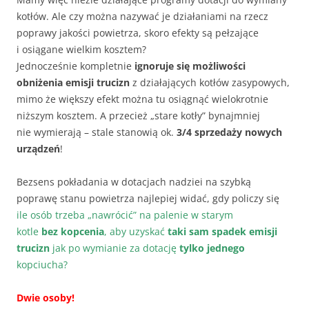
kotłów. Ale czy można nazywać je działaniami na rzecz
poprawy jakości powietrza, skoro efekty są pełzające
i osiągane wielkim kosztem?
Jednocześnie kompletnie
ignoruje się możliwości
obniżenia emisji trucizn
z działających kotłów zasypowych,
mimo że większy efekt można tu osiągnąć wielokrotnie
niższym kosztem. A przecież „stare kotły” bynajmniej
nie wymierają – stale stanowią ok.
3/4 sprzedaży nowych
urządzeń
!
Bezsens pokładania w dotacjach nadziei na szybką
poprawę stanu powietrza najlepiej widać, gdy policzy się
ile osób trzeba „nawrócić” na palenie w starym
kotle
bez kopcenia
, aby uzyskać
taki sam spadek emisji
trucizn
jak po wymianie za dotację
tylko jednego
kopciucha?
Dwie osoby!