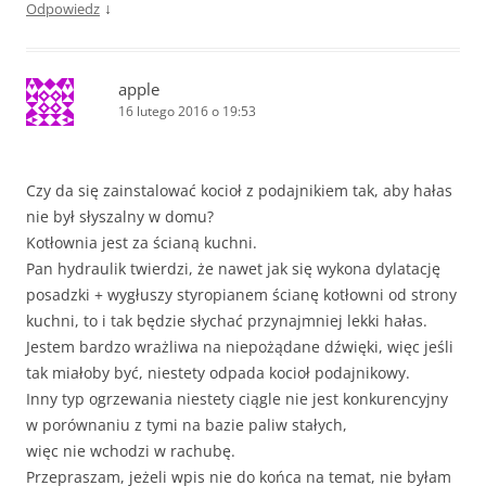
↓
Odpowiedz
apple
16 lutego 2016 o 19:53
Czy da się zainstalować kocioł z podajnikiem tak, aby hałas
nie był słyszalny w domu?
Kotłownia jest za ścianą kuchni.
Pan hydraulik twierdzi, że nawet jak się wykona dylatację
posadzki + wygłuszy styropianem ścianę kotłowni od strony
kuchni, to i tak będzie słychać przynajmniej lekki hałas.
Jestem bardzo wrażliwa na niepożądane dźwięki, więc jeśli
tak miałoby być, niestety odpada kocioł podajnikowy.
Inny typ ogrzewania niestety ciągle nie jest konkurencyjny
w porównaniu z tymi na bazie paliw stałych,
więc nie wchodzi w rachubę.
Przepraszam, jeżeli wpis nie do końca na temat, nie byłam