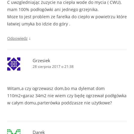
C uwzgledniając żuzycie na ciepła wode do mycia ( CWU).
mam 100% podłogówki ani jednego grzejnika.
Moze to jest problem ze farelka do ciepło w powietrzu które
łatwiej umyka bo idzie do góry .
↓
Odpowiedz
Grzesiek
28 sierpnia 2017 o 21:38
Witam,a czy ogrzewasz dom,bo ma dylemat dom
110m2+garaz 34m2 nie wiem czy będę ogrzewał podłgówka
w całym domu,parterówka poddzasze nie użytkowe?
Darek