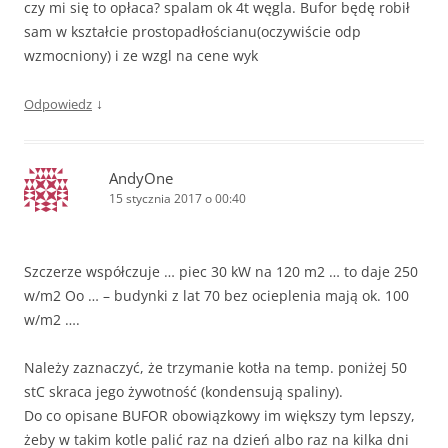
czy mi się to opłaca? spalam ok 4t węgla. Bufor będę robił
sam w kształcie prostopadłościanu(oczywiście odp
wzmocniony) i ze wzgl na cene wyk
↓
Odpowiedz
AndyOne
15 stycznia 2017 o 00:40
Szczerze współczuje … piec 30 kW na 120 m2 … to daje 250
w/m2 Oo … – budynki z lat 70 bez ocieplenia mają ok. 100
w/m2 ….
Należy zaznaczyć, że trzymanie kotła na temp. poniżej 50
stC skraca jego żywotność (kondensują spaliny).
Do co opisane BUFOR obowiązkowy im większy tym lepszy,
żeby w takim kotle palić raz na dzień albo raz na kilka dni