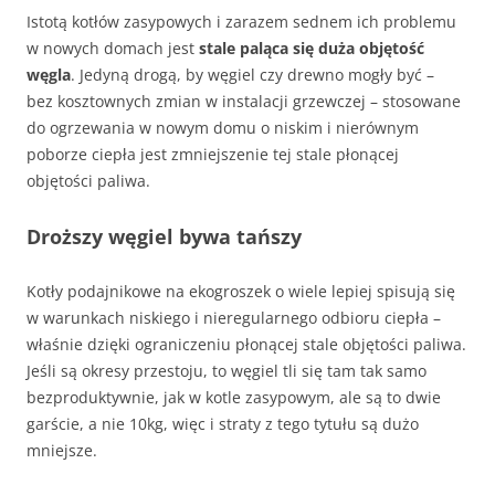
Istotą kotłów zasypowych i zarazem sednem ich problemu
w nowych domach jest
stale paląca się duża objętość
węgla
. Jedyną drogą, by węgiel czy drewno mogły być –
bez kosztownych zmian w instalacji grzewczej – stosowane
do ogrzewania w nowym domu o niskim i nierównym
poborze ciepła jest zmniejszenie tej stale płonącej
objętości paliwa.
Droższy węgiel bywa tańszy
Kotły podajnikowe na ekogroszek o wiele lepiej spisują się
w warunkach niskiego i nieregularnego odbioru ciepła –
właśnie dzięki ograniczeniu płonącej stale objętości paliwa.
Jeśli są okresy przestoju, to węgiel tli się tam tak samo
bezproduktywnie, jak w kotle zasypowym, ale są to dwie
garście, a nie 10kg, więc i straty z tego tytułu są dużo
mniejsze.