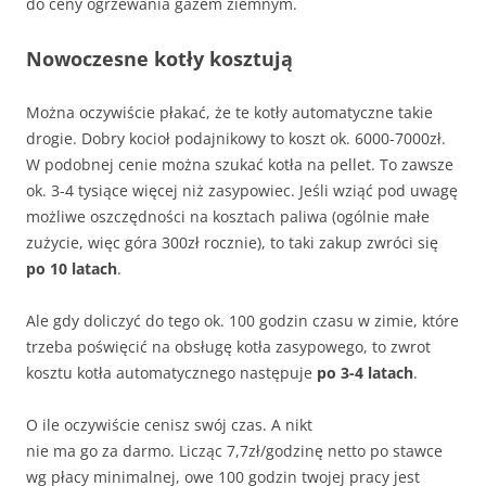
do ceny ogrzewania gazem ziemnym.
Nowoczesne kotły kosztują
Można oczywiście płakać, że te kotły automatyczne takie
drogie. Dobry kocioł podajnikowy to koszt ok. 6000-7000zł.
W podobnej cenie można szukać kotła na pellet. To zawsze
ok. 3-4 tysiące więcej niż zasypowiec. Jeśli wziąć pod uwagę
możliwe oszczędności na kosztach paliwa (ogólnie małe
zużycie, więc góra 300zł rocznie), to taki zakup zwróci się
po 10 latach
.
Ale gdy doliczyć do tego ok. 100 godzin czasu w zimie, które
trzeba poświęcić na obsługę kotła zasypowego, to zwrot
kosztu kotła automatycznego następuje
po 3-4 latach
.
O ile oczywiście cenisz swój czas. A nikt
nie ma go za darmo. Licząc 7,7zł/godzinę netto po stawce
wg płacy minimalnej, owe 100 godzin twojej pracy jest