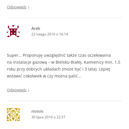
↓
Odpowiedz
Arek
22 lutego 2016 o 16:14
Super… Proponuję uwzględnić także czas oczekiwania
na instalacje gazową – w Bielsku-Białej, Kamienicy min. 1,5
roku przy dobrych układach (może być i 3 lata). Lepiej
wstawić cokolwiek w czy można palić…
↓
Odpowiedz
mmm
30 lipca 2016 o 22:37