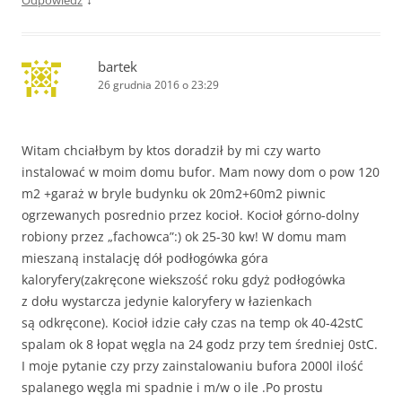
Odpowiedz
bartek
26 grudnia 2016 o 23:29
Witam chciałbym by ktos doradził by mi czy warto
instalować w moim domu bufor. Mam nowy dom o pow 120
m2 +garaż w bryle budynku ok 20m2+60m2 piwnic
ogrzewanych posrednio przez kocioł. Kocioł górno-dolny
robiony przez „fachowca”:) ok 25-30 kw! W domu mam
mieszaną instalację dół podłogówka góra
kaloryfery(zakręcone wiekszość roku gdyż podłogówka
z dołu wystarcza jedynie kaloryfery w łazienkach
są odkręcone). Kocioł idzie cały czas na temp ok 40-42stC
spalam ok 8 łopat węgla na 24 godz przy tem średniej 0stC.
I moje pytanie czy przy zainstalowaniu bufora 2000l ilość
spalanego węgla mi spadnie i m/w o ile .Po prostu