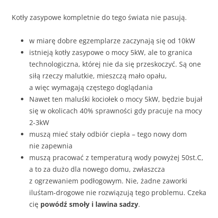
Kotły zasypowe kompletnie do tego świata nie pasują.
w miarę dobre egzemplarze zaczynają się od 10kW
istnieją kotły zasypowe o mocy 5kW, ale to granica
technologiczna, której nie da się przeskoczyć. Są one
siłą rzeczy malutkie, mieszczą mało opału,
a więc wymagają częstego doglądania
Nawet ten maluśki kociołek o mocy 5kW, będzie bujał
się w okolicach 40% sprawności gdy pracuje na mocy
2-3kW
muszą mieć stały odbiór ciepła – tego nowy dom
nie zapewnia
muszą pracować z temperaturą wody powyżej 50st.C,
a to za dużo dla nowego domu, zwłaszcza
z ogrzewaniem podłogowym. Nie, żadne zaworki
iluśtam-drogowe nie rozwiązują tego problemu. Czeka
cię
powódź smoły i lawina sadzy
.