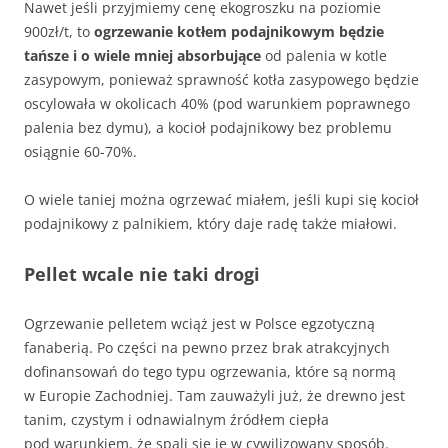
Nawet jeśli przyjmiemy cenę ekogroszku na poziomie
900zł/t, to
ogrzewanie kotłem podajnikowym będzie
tańsze i o wiele mniej absorbujące
od palenia w kotle
zasypowym, ponieważ sprawność kotła zasypowego będzie
oscylowała w okolicach 40% (pod warunkiem poprawnego
palenia bez dymu), a kocioł podajnikowy bez problemu
osiągnie 60-70%.
O wiele taniej można ogrzewać miałem, jeśli kupi się kocioł
podajnikowy z palnikiem, który daje radę także miałowi.
Pellet wcale nie taki drogi
Ogrzewanie pelletem wciąż jest w Polsce egzotyczną
fanaberią. Po części na pewno przez brak atrakcyjnych
dofinansowań do tego typu ogrzewania, które są normą
w Europie Zachodniej. Tam zauważyli już, że drewno jest
tanim, czystym i odnawialnym źródłem ciepła
pod warunkiem, że spali się je w cywilizowany sposób.