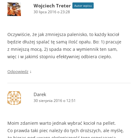
Wojciech Treter
Autor wpisu
30 lipca 2016 o 23:28
Oczywiście, że jak zmniejsza palenisko, to każdy kocioł
będzie dłużej spalać tę samą ilość opału. Bo: 1) pracuje
z mniejszą mocą, 2) spada moc a wymiennik ten sam,
więc i w jakimś stopniu efektywniej odbiera ciepło.
↓
Odpowiedz
Darek
30 sierpnia 2016 o 12:51
Moim zdaniem warto jednak wybrać kocioł na pellet.
Co prawda taki piec należy do tych droższych, ale myślę,
że biorąc pod uwagę ekologiczność tego rozwiązania