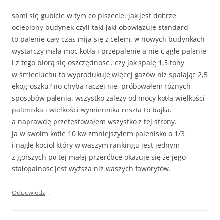
sami się gubicie w tym co piszecie. jak jest dobrze
ocieplony budynek czyli taki jaki obowiązuje standard
to palenie cały czas mija się z celem. w nowych budynkach
wystarczy mała moc kotła i przepalenie a nie ciągłe palenie
i z tego biorą się oszczędności. czy jak spalę 1,5 tony
w śmieciuchu to wyprodukuje więcej gazów niż spalając 2,5
ekogroszku? no chyba raczej nie, próbowałem różnych
sposobów palenia. wszystko zależy od mocy kotła wielkości
paleniska i wielkości wymiennika reszta to bajka.
a naprawdę przetestowałem wszystko z tej strony.
ja w swoim kotle 10 kw zmniejszyłem palenisko o 1/3
i nagle kociol który w waszym rankingu jest jednym
z gorszych po tej małej przeróbce okazuje się że jego
stałopalnośc jest wyższa niż waszych faworytów.
↓
Odpowiedz