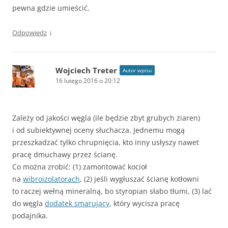
pewna gdzie umieścić.
↓
Odpowiedz
Wojciech Treter
Autor wpisu
16 lutego 2016 o 20:12
Zależy od jakości węgla (ile będzie zbyt grubych ziaren)
i od subiektywnej oceny słuchacza. Jednemu mogą
przeszkadzać tylko chrupnięcia, kto inny usłyszy nawet
pracę dmuchawy przez ścianę.
Co można zrobić: (1) zamontować kocioł
na
wibroizolatorach
, (2) jeśli wygłuszać ścianę kotłowni
to raczej wełną mineralną, bo styropian słabo tłumi, (3) lać
do węgla
dodatek smarujący
, który wycisza pracę
podajnika.