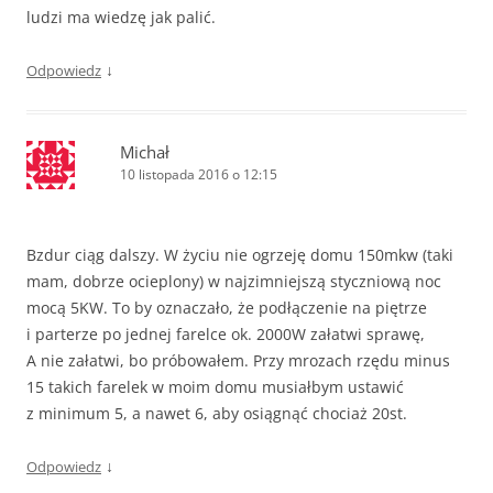
ludzi ma wiedzę jak palić.
↓
Odpowiedz
Michał
10 listopada 2016 o 12:15
Bzdur ciąg dalszy. W życiu nie ogrzeję domu 150mkw (taki
mam, dobrze ocieplony) w najzimniejszą styczniową noc
mocą 5KW. To by oznaczało, że podłączenie na piętrze
i parterze po jednej farelce ok. 2000W załatwi sprawę,
A nie załatwi, bo próbowałem. Przy mrozach rzędu minus
15 takich farelek w moim domu musiałbym ustawić
z minimum 5, a nawet 6, aby osiągnąć chociaż 20st.
↓
Odpowiedz