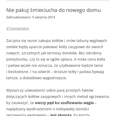
Nie pakuj śmieciucha do nowego domu
Zaktualizowano: 5 sierpnia 2014
37 komentarzy
Zaczyna się sezon zakupu kotłów i znów tabuny
węglowych
zombie
będą uparcie pakować kotły zasypowe do swoich
nowych, szczelnych jak termosy domków. Bez odrobiny
pomyślunku, czy to się w ogóle opłaca. A niska cena kotła
i paliwa wcale nie oznacza, że użytkowanie będzie tanie
i bezbolesne. I na odwrót – droższe kotły i paliwa bywają
tańsze, a dodatkowo wygodniejsze.
Wystarczy uświadomić sobie parę prostych faktów
dotyczących kotłów zasypowych i innych metod ogrzewania
by zauważyć, że
owczy pęd ku szuflowaniu węgla
–
napędzany wyobrażeniem o niebywałej taniości
ogrzewania węglowego –
jest głupotą
, bo koszty