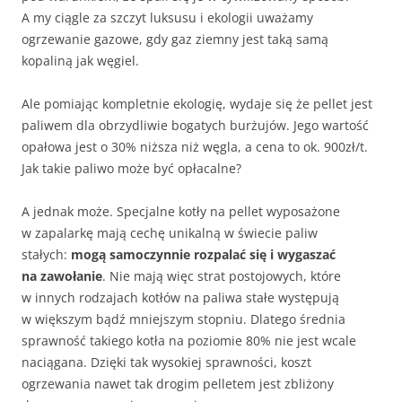
A my ciągle za szczyt luksusu i ekologii uważamy
ogrzewanie gazowe, gdy gaz ziemny jest taką samą
kopaliną jak węgiel.
Ale pomiając kompletnie ekologię, wydaje się że pellet jest
paliwem dla obrzydliwie bogatych burżujów. Jego wartość
opałowa jest o 30% niższa niż węgla, a cena to ok. 900zł/t.
Jak takie paliwo może być opłacalne?
A jednak może. Specjalne kotły na pellet wyposażone
w zapalarkę mają cechę unikalną w świecie paliw
stałych:
mogą samoczynnie rozpalać się i wygaszać
na zawołanie
. Nie mają więc strat postojowych, które
w innych rodzajach kotłów na paliwa stałe występują
w większym bądź mniejszym stopniu. Dlatego średnia
sprawność takiego kotła na poziomie 80% nie jest wcale
naciągana. Dzięki tak wysokiej sprawności, koszt
ogrzewania nawet tak drogim pelletem jest zbliżony