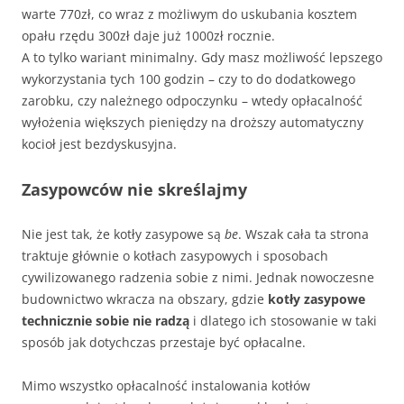
warte 770zł, co wraz z możliwym do uskubania kosztem
opału rzędu 300zł daje już 1000zł rocznie.
A to tylko wariant minimalny. Gdy masz możliwość lepszego
wykorzystania tych 100 godzin – czy to do dodatkowego
zarobku, czy należnego odpoczynku – wtedy opłacalność
wyłożenia większych pieniędzy na droższy automatyczny
kocioł jest bezdyskusyjna.
Zasypowców nie skreślajmy
Nie jest tak, że kotły zasypowe są
be
. Wszak cała ta strona
traktuje głównie o kotłach zasypowych i sposobach
cywilizowanego radzenia sobie z nimi. Jednak nowoczesne
budownictwo wkracza na obszary, gdzie
kotły zasypowe
technicznie sobie nie radzą
i dlatego ich stosowanie w taki
sposób jak dotychczas przestaje być opłacalne.
Mimo wszystko opłacalność instalowania kotłów