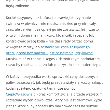
będą znikome.
Kocioł zasypowy bez bufora to prawie jak trzymanie
świniaka w piwnicy – nie musisz siedzieć przy nim cały
czas, ale całkiem bez opieki go nie zostawisz. Jeśli często
w twoim domu nie ma nikogo, kto mógłby rozpalić lub
kontrolować pracę kotła – nie dasz rady ogrzać domu
w większe mrozy, bo
zostawienie kotła zasypowego
pracującego bez nadzoru jest co najmniej ryzykowne
.
Musisz mieć w rodzinie kogoś z chronicznym nadmiarem
czasu by robił za palacza lub dołożyć do kotła bufor ciepła.
W każdym przypadku warto sprawdzić ceny dostępnych
paliw, oszacować, jak będą przedstawiały się koszty zakupu
kotła i zużytego opału (w tym może pomóc
CiepłoWłaściwie.pl
) oraz komfort życia, a przede wszystkim
rozsądnie wycenić swój czas, który nie jest darmowy. Życie
jest za krótkie, by bohatersko marnować czas na służbie