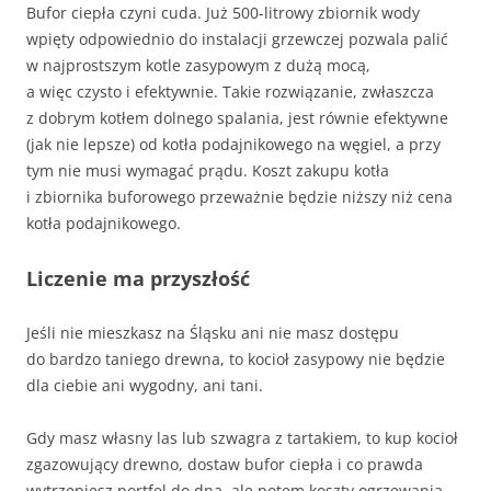
Bufor ciepła czyni cuda. Już 500-litrowy zbiornik wody
wpięty odpowiednio do instalacji grzewczej pozwala palić
w najprostszym kotle zasypowym z dużą mocą,
a więc czysto i efektywnie. Takie rozwiązanie, zwłaszcza
z dobrym kotłem dolnego spalania, jest równie efektywne
(jak nie lepsze) od kotła podajnikowego na węgiel, a przy
tym nie musi wymagać prądu. Koszt zakupu kotła
i zbiornika buforowego przeważnie będzie niższy niż cena
kotła podajnikowego.
Liczenie ma przyszłość
Jeśli nie mieszkasz na Śląsku ani nie masz dostępu
do bardzo taniego drewna, to kocioł zasypowy nie będzie
dla ciebie ani wygodny, ani tani.
Gdy masz własny las lub szwagra z tartakiem, to kup kocioł
zgazowujący drewno, dostaw bufor ciepła i co prawda
wytrzepiesz portfel do dna, ale potem koszty ogrzewania