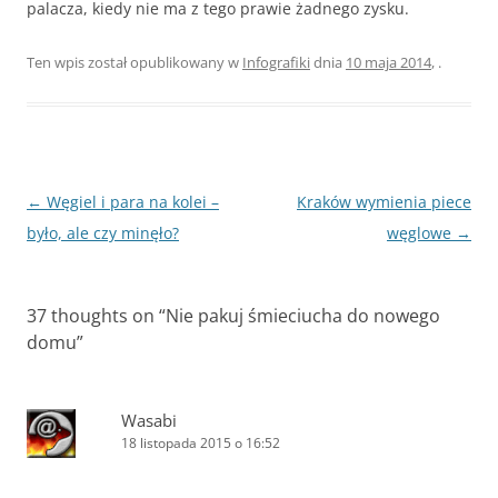
palacza, kiedy nie ma z tego prawie żadnego zysku.
Ten wpis został opublikowany w
Infografiki
dnia
10 maja 2014
,
.
Zobacz
←
Węgiel i para na kolei –
Kraków wymienia piece
wpisy
było, ale czy minęło?
węglowe
→
37 thoughts on “
Nie pakuj śmieciucha do nowego
domu
”
Wasabi
18 listopada 2015 o 16:52