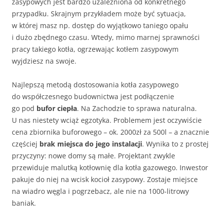
zasypowych jest bardzo uzależniona od konkretnego
przypadku. Skrajnym przykładem może być sytuacja,
w której masz np. dostęp do wyjątkowo taniego opału
i dużo zbędnego czasu. Wtedy, mimo marnej sprawności
pracy takiego kotła, ogrzewając kotłem zasypowym
wyjdziesz na swoje.
Najlepszą metodą dostosowania kotła zasypowego
do współczesnego budownictwa jest podłączenie
go pod
bufor ciepła
. Na Zachodzie to sprawa naturalna.
U nas niestety wciąż egzotyka. Problemem jest oczywiście
cena zbiornika buforowego – ok. 2000zł za 500l – a znacznie
częściej
brak miejsca do jego instalacji
. Wynika to z prostej
przyczyny: nowe domy są małe. Projektant zwykle
przewiduje malutką kotłownię dla kotła gazowego. Inwestor
pakuje do niej na wcisk kocioł zasypowy. Zostaje miejsce
na wiadro węgla i pogrzebacz, ale nie na 1000-litrowy
baniak.