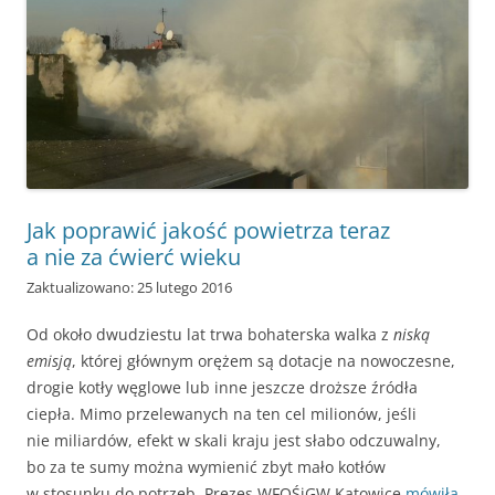
Jak poprawić jakość powietrza teraz
a nie za ćwierć wieku
Zaktualizowano: 25 lutego 2016
Od około dwudziestu lat trwa bohaterska walka z
niską
emisją
, której głównym orężem są dotacje na nowoczesne,
drogie kotły węglowe lub inne jeszcze droższe źródła
ciepła. Mimo przelewanych na ten cel milionów, jeśli
nie miliardów, efekt w skali kraju jest słabo odczuwalny,
bo za te sumy można wymienić zbyt mało kotłów
w stosunku do potrzeb. Prezes WFOŚiGW Katowice
mówiła