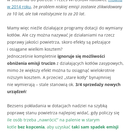
w 2014 roku
, że
problem niskiej emisji zostanie zlikwidowany
za 10 lat, ale tak realistycznie to za 20 lat
.
Mamy więc nieźle działające programy dotacji do wymiany
kotłów. Ale czy można nazywać je działaniami na rzecz
poprawy jakości powietrza, skoro efekty są pełzające
i osiągane wielkim kosztem?
Jednocześnie kompletnie
ignoruje się możliwości
obniżenia emisji trucizn
z działających kotłów zasypowych,
mimo że większy efekt można tu osiągnąć wielokrotnie
niższym kosztem. A przecież „stare kotły” bynajmniej
nie wymierają – stale stanowią ok.
3/4 sprzedaży nowych
urządzeń
!
Bezsens pokładania w dotacjach nadziei na szybką
poprawę stanu powietrza najlepiej widać, gdy policzy się
ile osób trzeba „nawrócić” na palenie w starym
kotle
bez kopcenia
, aby uzyskać
taki sam spadek emisji