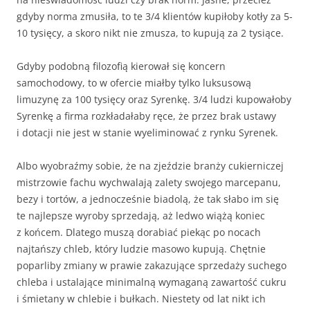
gdyby norma zmusiła, to te 3/4 klientów kupiłoby kotły za 5-
10 tysięcy, a skoro nikt nie zmusza, to kupują za 2 tysiące.
Gdyby podobną filozofią kierował się koncern
samochodowy, to w ofercie miałby tylko luksusową
limuzynę za 100 tysięcy oraz Syrenkę. 3/4 ludzi kupowałoby
Syrenkę a firma rozkładałaby ręce, że przez brak ustawy
i dotacji nie jest w stanie wyeliminować z rynku Syrenek.
Albo wyobraźmy sobie, że na zjeździe branży cukierniczej
mistrzowie fachu wychwalają zalety swojego marcepanu,
bezy i tortów, a jednocześnie biadolą, że tak słabo im się
te najlepsze wyroby sprzedają, aż ledwo wiążą koniec
z końcem. Dlatego muszą dorabiać piekąc po nocach
najtańszy chleb, który ludzie masowo kupują. Chętnie
poparliby zmiany w prawie zakazujące sprzedaży suchego
chleba i ustalające minimalną wymaganą zawartość cukru
i śmietany w chlebie i bułkach. Niestety od lat nikt ich