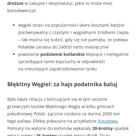
droższe
w zakupie i eksploatacji. Jakie to może mieć
konsekwencje:
węgiel straci na popularności skoro kosztami będzie
porównywalny z czystymi i wygodnymi źródłami ciepła
– tak można się łudzić, gdy się nie pamięta, że połowa
Polaków zarabia do 2400zł netto miesięcznie
powstanie
podziemie kotlarskie
klepiące i nielegalnie
sprzedające tanie kopciuchy w odpowiedzi
na nieustające zapotrzebowanie rynku
Błękitny Węgiel: za hajs podatnika baluj
Była także relacja z kończących się w tym sezonie
grzewczym testów Błękitnego Węgla w kilku gminach
południowej Polski. Łącznie rozdano za darmo 2000 ton
tego paliwa. Efekty pokazano na przykładzie
Roszkowa
.
Pomiary na wylocie do kominów wykazały
20-krotny
spadek
emisji pyłów i
35-krotny
spadek emisji B(a)P. Dużo,