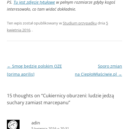
PS.
Tu jest zdjęcie tytułowe
w pełnym rozmiarze gdyby kogoś
interesowało, co tam widać dokładnie.
Ten wpis został opublikowany w
Studium przypadku
dnia
5
kwietnia 2016
,
.
Zobacz
←
Smog będzie polskim OZE
Sporo zmian
wpisy
[prima aprilis]
na CiepłoWłaściwie.pl
→
15 thoughts on “
Cukiernicy oburzeni: ludzie jedzą
suchary zamiast marcepanu
”
adin
5 kwietnia 2016 o 20:31