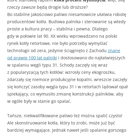
rzeczy zawsze będą drogie lub droższe?
Bo stabilne jakościowo paliwo niesamowicie ułatwia robotę
producentowi kotła. Budowa palnika i sterowanie są wtedy
proste a kultura pracy – stabilna i pewna. Dlatego
gdy w połowie lat 90. XX wieku wprowadzano na polski
rynek kotły retortowe, nie było potrzeby wymyślać
technologii od zera, jedynie ściągnięto z Zachodu
znane
od prawie 100 lat palniki
i dostosowano do najłatwiejszych
w spalaniu węgli typu 31. Schody zaczęły się wraz
z popularyzacją tych kotłów: wzrosły ceny ekogroszku,
zdarzały się niemoce produkcyjne kopalni, wreszcie zaczęły
się kończyć zasoby węgla typu 31 i w retortach lądował opał
spiekający, co wymusiło zmianę konstrukcji palników, aby
w ogóle były w stanie go spalać.
Tańsze, niekwalifikowane paliwo też można spalić czysto!
Ale skonstruowanie kotła, który to zrobi, może już być
bardziej wymagające. Jednak nawet jeśli spalanie gorszego