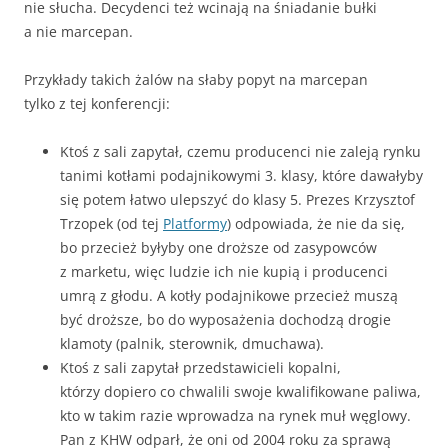
nie słucha. Decydenci też wcinają na śniadanie bułki
a nie marcepan.
Przykłady takich żalów na słaby popyt na marcepan
tylko z tej konferencji:
Ktoś z sali zapytał, czemu producenci nie zaleją rynku
tanimi kotłami podajnikowymi 3. klasy, które dawałyby
się potem łatwo ulepszyć do klasy 5. Prezes Krzysztof
Trzopek (od tej
Platformy
) odpowiada, że nie da się,
bo przecież byłyby one droższe od zasypowców
z marketu, więc ludzie ich nie kupią i producenci
umrą z głodu. A kotły podajnikowe przecież muszą
być droższe, bo do wyposażenia dochodzą drogie
klamoty (palnik, sterownik, dmuchawa).
Ktoś z sali zapytał przedstawicieli kopalni,
którzy dopiero co chwalili swoje kwalifikowane paliwa,
kto w takim razie wprowadza na rynek muł węglowy.
Pan z KHW odparł, że oni od 2004 roku za sprawą