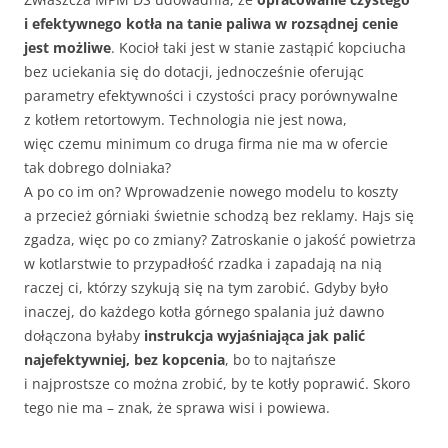
i efektywnego kotła na tanie paliwa w rozsądnej cenie
jest możliwe
. Kocioł taki jest w stanie zastąpić kopciucha
bez uciekania się do dotacji, jednocześnie oferując
parametry efektywności i czystości pracy porównywalne
z kotłem retortowym. Technologia nie jest nowa,
więc czemu minimum co druga firma nie ma w ofercie
tak dobrego dolniaka?
A po co im on? Wprowadzenie nowego modelu to koszty
a przecież górniaki świetnie schodzą bez reklamy. Hajs się
zgadza, więc po co zmiany? Zatroskanie o jakość powietrza
w kotlarstwie to przypadłość rzadka i zapadają na nią
raczej ci, którzy szykują się na tym zarobić. Gdyby było
inaczej, do każdego kotła górnego spalania już dawno
dołączona byłaby
instrukcja wyjaśniająca jak palić
najefektywniej, bez kopcenia
, bo to najtańsze
i najprostsze co można zrobić, by te kotły poprawić. Skoro
tego nie ma – znak, że sprawa wisi i powiewa.