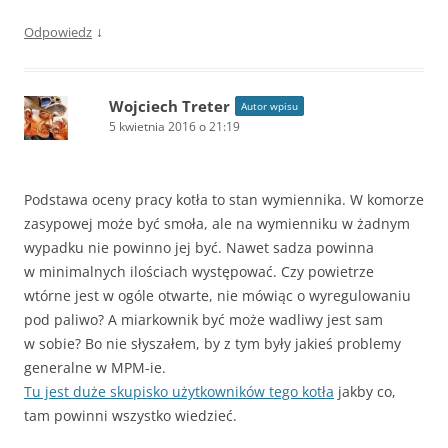
↓
Odpowiedz
Wojciech Treter
Autor wpisu
5 kwietnia 2016 o 21:19
Podstawa oceny pracy kotła to stan wymiennika. W komorze
zasypowej może być smoła, ale na wymienniku w żadnym
wypadku nie powinno jej być. Nawet sadza powinna
w minimalnych ilościach występować. Czy powietrze
wtórne jest w ogóle otwarte, nie mówiąc o wyregulowaniu
pod paliwo? A miarkownik być może wadliwy jest sam
w sobie? Bo nie słyszałem, by z tym były jakieś problemy
generalne w MPM-ie.
Tu jest duże skupisko użytkowników tego kotła
jakby co,
tam powinni wszystko wiedzieć.