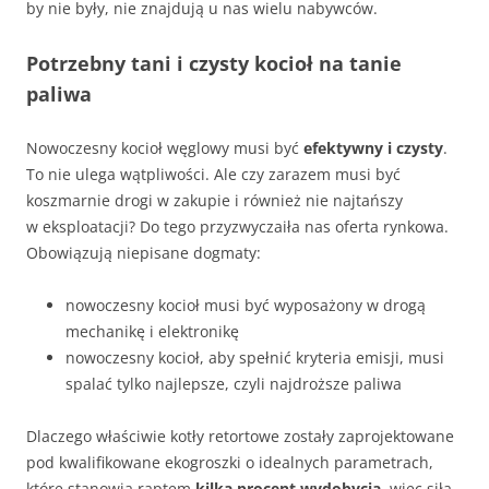
by nie były, nie znajdują u nas wielu nabywców.
Potrzebny tani i czysty kocioł na tanie
paliwa
Nowoczesny kocioł węglowy musi być
efektywny i czysty
.
To nie ulega wątpliwości. Ale czy zarazem musi być
koszmarnie drogi w zakupie i również nie najtańszy
w eksploatacji? Do tego przyzwyczaiła nas oferta rynkowa.
Obowiązują niepisane dogmaty:
nowoczesny kocioł musi być wyposażony w drogą
mechanikę i elektronikę
nowoczesny kocioł, aby spełnić kryteria emisji, musi
spalać tylko najlepsze, czyli najdroższe paliwa
Dlaczego właściwie kotły retortowe zostały zaprojektowane
pod kwalifikowane ekogroszki o idealnych parametrach,
które stanowią raptem
kilka procent wydobycia
, więc siłą