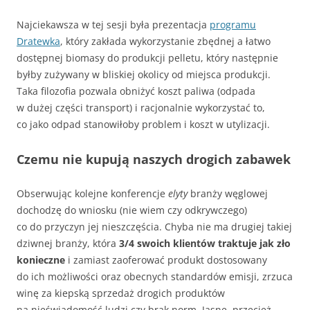
Najciekawsza w tej sesji była prezentacja
programu
Dratewka
, który zakłada wykorzystanie zbędnej a łatwo
dostępnej biomasy do produkcji pelletu, który następnie
byłby zużywany w bliskiej okolicy od miejsca produkcji.
Taka filozofia pozwala obniżyć koszt paliwa (odpada
w dużej części transport) i racjonalnie wykorzystać to,
co jako odpad stanowiłoby problem i koszt w utylizacji.
Czemu nie kupują naszych drogich zabawek
Obserwując kolejne konferencje
elyty
branży węglowej
dochodzę do wniosku (nie wiem czy odkrywczego)
co do przyczyn jej nieszczęścia. Chyba nie ma drugiej takiej
dziwnej branży, która
3/4 swoich klientów traktuje jak zło
konieczne
i zamiast zaoferować produkt dostosowany
do ich możliwości oraz obecnych standardów emisji, zrzuca
winę za kiepską sprzedaż drogich produktów
na nieświadomość ludzi czy brak norm. Jasne, przecież