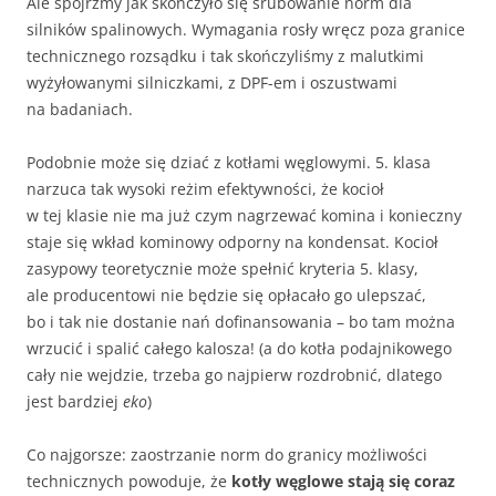
Ale spójrzmy jak skończyło się śrubowanie norm dla
silników spalinowych. Wymagania rosły wręcz poza granice
technicznego rozsądku i tak skończyliśmy z malutkimi
wyżyłowanymi silniczkami, z DPF-em i oszustwami
na badaniach.
Podobnie może się dziać z kotłami węglowymi. 5. klasa
narzuca tak wysoki reżim efektywności, że kocioł
w tej klasie nie ma już czym nagrzewać komina i konieczny
staje się wkład kominowy odporny na kondensat. Kocioł
zasypowy teoretycznie może spełnić kryteria 5. klasy,
ale producentowi nie będzie się opłacało go ulepszać,
bo i tak nie dostanie nań dofinansowania – bo tam można
wrzucić i spalić całego kalosza! (a do kotła podajnikowego
cały nie wejdzie, trzeba go najpierw rozdrobnić, dlatego
jest bardziej
eko
)
Co najgorsze: zaostrzanie norm do granicy możliwości
technicznych powoduje, że
kotły węglowe stają się coraz