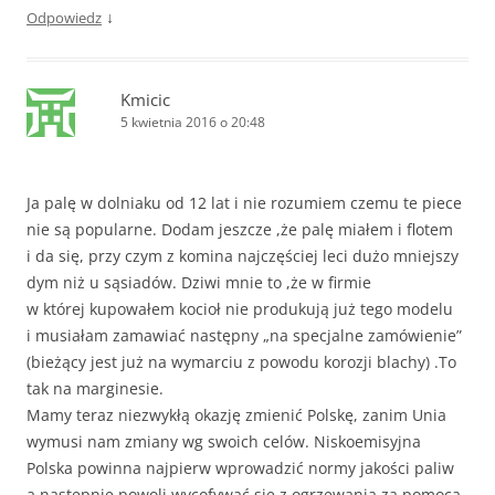
↓
Odpowiedz
Kmicic
5 kwietnia 2016 o 20:48
Ja palę w dolniaku od 12 lat i nie rozumiem czemu te piece
nie są popularne. Dodam jeszcze ,że palę miałem i flotem
i da się, przy czym z komina najczęściej leci dużo mniejszy
dym niż u sąsiadów. Dziwi mnie to ,że w firmie
w której kupowałem kocioł nie produkują już tego modelu
i musiałam zamawiać następny „na specjalne zamówienie”
(bieżący jest już na wymarciu z powodu korozji blachy) .To
tak na marginesie.
Mamy teraz niezwykłą okazję zmienić Polskę, zanim Unia
wymusi nam zmiany wg swoich celów. Niskoemisyjna
Polska powinna najpierw wprowadzić normy jakości paliw
a następnie powoli wycofywać się z ogrzewania za pomocą