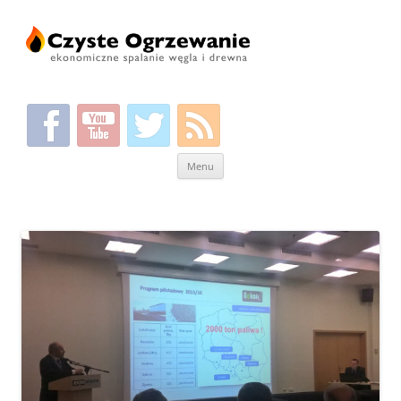
Przeskocz
Menu
do
treści