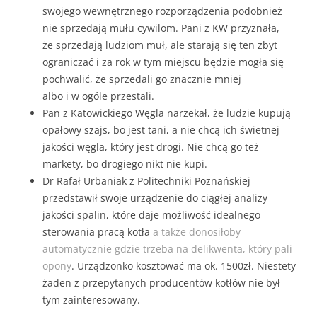
swojego wewnętrznego rozporządzenia podobnież
nie sprzedają mułu cywilom. Pani z KW przyznała,
że sprzedają ludziom muł, ale starają się ten zbyt
ograniczać i za rok w tym miejscu będzie mogła się
pochwalić, że sprzedali go znacznie mniej
albo i w ogóle przestali.
Pan z Katowickiego Węgla narzekał, że ludzie kupują
opałowy szajs, bo jest tani, a nie chcą ich świetnej
jakości węgla, który jest drogi. Nie chcą go też
markety, bo drogiego nikt nie kupi.
Dr Rafał Urbaniak z Politechniki Poznańskiej
przedstawił swoje urządzenie do ciągłej analizy
jakości spalin, które daje możliwość idealnego
sterowania pracą kotła
a także donosiłoby
automatycznie gdzie trzeba na delikwenta, który pali
opony
. Urządzonko kosztować ma ok. 1500zł. Niestety
żaden z przepytanych producentów kotłów nie był
tym zainteresowany.