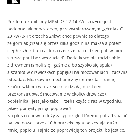
Rok temu kupiliśmy MPM DS 12-14 kW i zużycie jest
podobne jak przy starym, przewymiarowanym „górniaku”
23 kW (3-4 t orzecha 24kW) choć pewnie to dlatego
że górniak grzał się przez kilka godzin na maksa a potem
ciepło szło z bufora. Inna rzecz że na co dzień pali w nim
starsza pani bez wyczucia :P. Dodatkowo nie radzi sobie
z drewnem (smoli się i gaśnie albo szybko się spala)
a szamot w drzwiczkach popękał na mocowaniach i zaczyna
odpadać. Miarkownik mechaniczny (termostat i ramię
z łańcuszkiem) w praktyce nie działa, musiałem
przekonstruować mocowanie w okolicy drzwiczek
popielnika i jest jako-tako. Trzeba czyścić raz w tygodniu.
Jakieś pomysły jak go poprawić?
Na plus na pewno duży zasyp dzięki któremu potrafi spalać
paliwo nawet przez 16 h oraz ekologia bo zostaje dużo
mniej popiołu. Fajnie że poprawiają ten projekt, bo jest co.