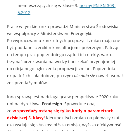
niemieszczących się w klasie 3.
normy PN-EN 303-
5:2012
Prace w tym kierunku prowadzi Ministerstwo Środowiska
we współpracy z Ministerstwem Energetyki.
Po wypracowaniu konkretnych propozycji zmian mają one
być poddane szerokim konsultacjom społecznym. Patrząc
na tempo prac poprzedniego rządu i ich efekty, warto
trzymać oczekiwania na wodzy i poczekać przynajmniej
do oficjalnego ogłoszenia propozycji zmian. Poprzednia
ekipa też chciała dobrze, po czym
nie dało się
nawet usunąć
ze sprzedaży mułów.
Inną sprawą jest nadciągająca w perspektywie 2020 roku
unijna dyrektywa
Ecodesign
. Spowoduje ona,
że
w sprzedaży ostaną się tylko kotły o parametrach
dzisiejszej 5. klasy!
Kierunek tych zmian na pierwszy rzut
oka wydaje się słuszny: niższa emisja, wyższa efektywność.