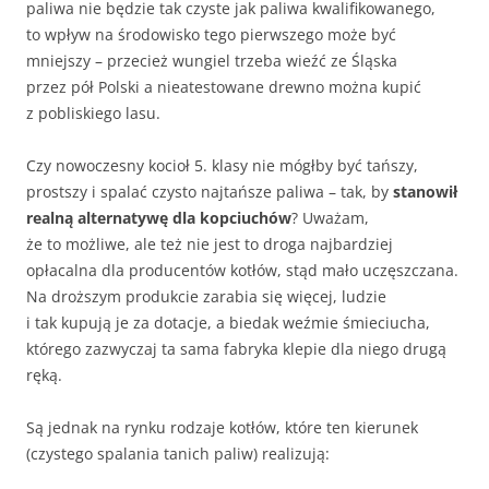
paliwa nie będzie tak czyste jak paliwa kwalifikowanego,
to wpływ na środowisko tego pierwszego może być
mniejszy – przecież wungiel trzeba wieźć ze Śląska
przez pół Polski a nieatestowane drewno można kupić
z pobliskiego lasu.
Czy nowoczesny kocioł 5. klasy nie mógłby być tańszy,
prostszy i spalać czysto najtańsze paliwa – tak, by
stanowił
realną alternatywę dla kopciuchów
? Uważam,
że to możliwe, ale też nie jest to droga najbardziej
opłacalna dla producentów kotłów, stąd mało uczęszczana.
Na droższym produkcie zarabia się więcej, ludzie
i tak kupują je za dotacje, a biedak weźmie śmieciucha,
którego zazwyczaj ta sama fabryka klepie dla niego drugą
ręką.
Są jednak na rynku rodzaje kotłów, które ten kierunek
(czystego spalania tanich paliw) realizują: