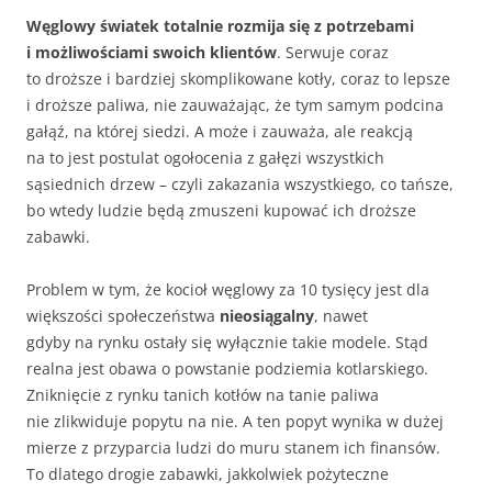
Węglowy światek totalnie rozmija się z potrzebami
i możliwościami swoich klientów
. Serwuje coraz
to droższe i bardziej skomplikowane kotły, coraz to lepsze
i droższe paliwa, nie zauważając, że tym samym podcina
gałąź, na której siedzi. A może i zauważa, ale reakcją
na to jest postulat ogołocenia z gałęzi wszystkich
sąsiednich drzew – czyli zakazania wszystkiego, co tańsze,
bo wtedy ludzie będą zmuszeni kupować ich droższe
zabawki.
Problem w tym, że kocioł węglowy za 10 tysięcy jest dla
większości społeczeństwa
nieosiągalny
, nawet
gdyby na rynku ostały się wyłącznie takie modele. Stąd
realna jest obawa o powstanie podziemia kotlarskiego.
Zniknięcie z rynku tanich kotłów na tanie paliwa
nie zlikwiduje popytu na nie. A ten popyt wynika w dużej
mierze z przyparcia ludzi do muru stanem ich finansów.
To dlatego drogie zabawki, jakkolwiek pożyteczne