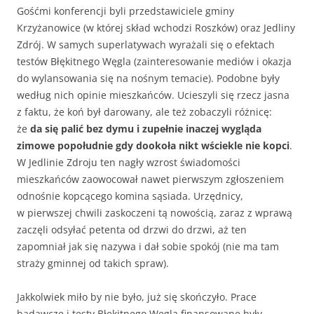
Gośćmi konferencji byli przedstawiciele gminy
Krzyżanowice (w której skład wchodzi Roszków) oraz Jedliny
Zdrój. W samych superlatywach wyrażali się o efektach
testów Błękitnego Węgla (zainteresowanie mediów i okazja
do wylansowania się na nośnym temacie). Podobne były
według nich opinie mieszkańców. Ucieszyli się rzecz jasna
z faktu, że koń był darowany, ale też zobaczyli różnicę:
że
da się palić bez dymu i zupełnie inaczej wygląda
zimowe popołudnie gdy dookoła nikt wściekle nie kopci
.
W Jedlinie Zdroju ten nagły wzrost świadomości
mieszkańców zaowocował nawet pierwszym zgłoszeniem
odnośnie kopcącego komina sąsiada. Urzędnicy,
w pierwszej chwili zaskoczeni tą nowością, zaraz z wprawą
zaczęli odsyłać petenta od drzwi do drzwi, aż ten
zapomniał jak się nazywa i dał sobie spokój (nie ma tam
straży gminnej od takich spraw).
Jakkolwiek miło by nie było, już się skończyło. Prace
badawcze i testy Błękitnego Węgla finansowane były