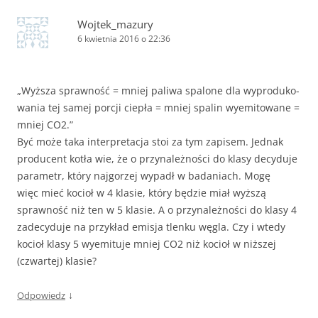
Wojtek_mazury
6 kwietnia 2016 o 22:36
„Wyż­sza spraw­ność = mniej paliwa spa­lone dla wypro­du­ko­
wa­nia tej samej por­cji cie­pła = mniej spa­lin wyemi­to­wane =
mniej CO2.”
Być może taka interpretacja stoi za tym zapisem. Jednak
producent kotła wie, że o przynależności do klasy decyduje
parametr, który najgorzej wypadł w badaniach. Mogę
więc mieć kocioł w 4 klasie, który będzie miał wyższą
sprawność niż ten w 5 klasie. A o przynależności do klasy 4
zadecyduje na przykład emisja tlenku węgla. Czy i wtedy
kocioł klasy 5 wyemituje mniej CO2 niż kocioł w niższej
(czwartej) klasie?
↓
Odpowiedz