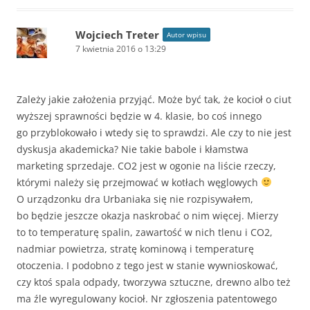
Wojciech Treter
Autor wpisu
7 kwietnia 2016 o 13:29
Zależy jakie założenia przyjąć. Może być tak, że kocioł o ciut
wyższej sprawności będzie w 4. klasie, bo coś innego
go przyblokowało i wtedy się to sprawdzi. Ale czy to nie jest
dyskusja akademicka? Nie takie babole i kłamstwa
marketing sprzedaje. CO2 jest w ogonie na liście rzeczy,
którymi należy się przejmować w kotłach węglowych
O urządzonku dra Urbaniaka się nie rozpisywałem,
bo będzie jeszcze okazja naskrobać o nim więcej. Mierzy
to to temperaturę spalin, zawartość w nich tlenu i CO2,
nadmiar powietrza, stratę kominową i temperaturę
otoczenia. I podobno z tego jest w stanie wywnioskować,
czy ktoś spala odpady, tworzywa sztuczne, drewno albo też
ma źle wyregulowany kocioł. Nr zgłoszenia patentowego