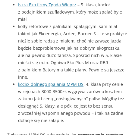
Iskra Eko firmy Zgoda Wieprz
– 5. klasa, kocioł
z podajnikiem szufladowym, który może spalać byle
miał
kotły retortowe z palnikami spalającymi sam miał
takimi jak Ekoenergia, Ardeo, Burner-S – te w praktyce
nieźle sobie radzą z miałem, choć nie zawsze jazda
będzie bezproblemowa jak na dobrym ekogroszku,
ale na pewno dużo tańsza. Spośród nich w 5. klasie
mieści się m.in. Ogniwo Eko Plus M oraz RBR
z palnikiem Batory ma takie plany. Pewnie są jeszcze
inne.
kocioł dolnego spalania MPM DS
, 4. klasa przy cenie
w rejonach 3000-3500zł, wygrywa zarówno kosztem
zakupu jak i ceną „obsługiwanych” paliw. Mógłby też
dosięgnąć 5. klasy, ale póki co jest to bez sensu
z wcześniej wspomnianego powodu – i tak na żadne
dotacje się nie załapie.
Zwłaszcza MPM DS udowadnia, że
opracowanie czystego