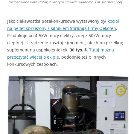
zastosowano katalizator, o którym niewiele wiadomo. Fot. Norbert Senf.
Jako ciekawostka pozakonkursowa wystawiony był
kocioł
na pellet sprzężony z silnikiem Stirlinga firmy Oekofen
.
Produkuje on 4-5kW mocy elektrycznej z 50kW mocy
cieplnej. Urządzenie kosztuje (moment, niech no przełknę
suplement na uspokojenie) ok.
30 tys. $
.
Tutaj można
przeczytać więcej o ekipie
, podobnie też o innych
konkursowych zespołach.