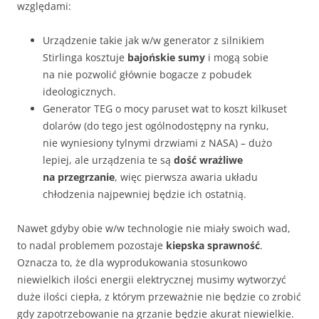
względami:
Urządzenie takie jak w/w generator z silnikiem
Stirlinga kosztuje
bajońskie sumy
i mogą sobie
na nie pozwolić głównie bogacze z pobudek
ideologicznych.
Generator TEG o mocy paruset wat to koszt kilkuset
dolarów (do tego jest ogólnodostępny na rynku,
nie wyniesiony tylnymi drzwiami z NASA) – dużo
lepiej, ale urządzenia te są
dość wrażliwe
na przegrzanie
, więc pierwsza awaria układu
chłodzenia najpewniej będzie ich ostatnią.
Nawet gdyby obie w/w technologie nie miały swoich wad,
to nadal problemem pozostaje
kiepska sprawność
.
Oznacza to, że dla wyprodukowania stosunkowo
niewielkich ilości energii elektrycznej musimy wytworzyć
duże ilości ciepła, z którym przeważnie nie będzie co zrobić
gdy zapotrzebowanie na grzanie będzie akurat niewielkie.