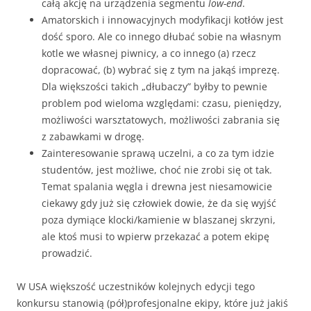
całą akcję na urządzenia segmentu
low-end
.
Amatorskich i innowacyjnych modyfikacji kotłów jest
dość sporo. Ale co innego dłubać sobie na własnym
kotle we własnej piwnicy, a co innego (a) rzecz
dopracować, (b) wybrać się z tym na jakąś imprezę.
Dla większości takich „dłubaczy” byłby to pewnie
problem pod wieloma względami: czasu, pieniędzy,
możliwości warsztatowych, możliwości zabrania się
z zabawkami w drogę.
Zainteresowanie sprawą uczelni, a co za tym idzie
studentów, jest możliwe, choć nie zrobi się ot tak.
Temat spalania węgla i drewna jest niesamowicie
ciekawy gdy już się człowiek dowie, że da się wyjść
poza dymiące klocki/kamienie w blaszanej skrzyni,
ale ktoś musi to wpierw przekazać a potem ekipę
prowadzić.
W USA większość uczestników kolejnych edycji tego
konkursu stanowią (pół)profesjonalne ekipy, które już jakiś