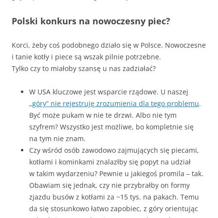
Polski konkurs na nowoczesny piec?
Korci, żeby coś podobnego działo się w Polsce. Nowoczesne
i tanie kotły i piece są wszak pilnie potrzebne.
Tylko czy to miałoby szansę u nas zadziałać?
W USA kluczowe jest wsparcie rządowe. U naszej
„góry” nie rejestruję zrozumienia dla tego problemu
.
Być może pukam w nie te drzwi. Albo nie tym
szyfrem? Wszystko jest możliwe, bo kompletnie się
na tym nie znam.
Czy wśród osób zawodowo zajmujących się piecami,
kotłami i kominkami znalazłby się popyt na udział
w takim wydarzeniu? Pewnie u jakiegoś promila – tak.
Obawiam się jednak, czy nie przybrałby on formy
zjazdu busów z kotłami za ~15 tys. na pakach. Temu
da się stosunkowo łatwo zapobiec, z góry orientując