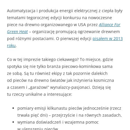
Automatyzacja i produkcja energii elektrycznej z ciepła były
tematami tegorocznej edycji konkursu na nowoczesne
piece na drewno organizowanego w USA przez
Alliance For
Green Heat
– organizację promującą ogrzewanie drewnem
pod różnymi postaciami. O pierwszej edycji
pisałem w 2013
roku
.
Co w tej imprezie takiego ciekawego? To miejsce, gdzie
spotyka się nie tylko branża piecowo-kominkowa sama
ze sobą. Są tu również ekipy z tak pozornie dalekich
od pieców na drewno światów jak inżynieria kosmiczna
a czasem i „garażowi” wynalazcy-pasjonaci. Dzieją się
tu rzeczy unikalne a interesujące:
pomiary emisji kilkunastu pieców jednocześnie (rzecz
trwała pięć dni) – przejrzyście i na równych zasadach,
wymiana doświadczeń i wzajemna pomoc
w ulepszeniu pieców,