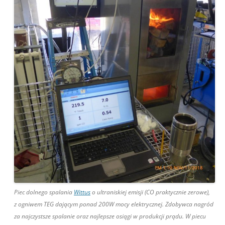
Piec dolnego spalania
Wittus
o ultraniskiej emisji (CO praktycznie zerowe),
z ogniwem TEG dającym ponad 200W mocy elektrycznej. Zdobywca nagród
za najczystsze spalanie oraz najlepsze osiągi w produkcji prądu. W piecu