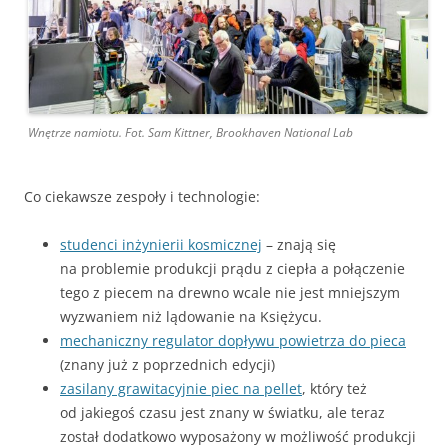
Wnętrze namiotu. Fot. Sam Kittner, Brookhaven National Lab
Co ciekawsze zespoły i technologie:
studenci inżynierii kosmicznej
– znają się
na problemie produkcji prądu z ciepła a połączenie
tego z piecem na drewno wcale nie jest mniejszym
wyzwaniem niż lądowanie na Księżycu.
mechaniczny regulator dopływu powietrza do pieca
(znany już z poprzednich edycji)
zasilany grawitacyjnie piec na pellet
, który też
od jakiegoś czasu jest znany w światku, ale teraz
został dodatkowo wyposażony w możliwość produkcji