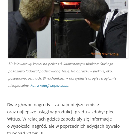
50-kilowatowy kocioł na pellet z 5-kilowatowym silnikiem Stirlinga
pokazowo ładował podstawioną Teslę. Na obrazku – pięknie, eko,
postępowo, och, ach. W rachunkach – obrzydliwie drogie i tragicznie
nieopłacalne.
Fot. z relacji Lopez Labs
.
Dwie główne nagrody – za najmniejsze emisje
oraz najlepsze osiągi w produkcji prądu – zdobył piec
Wittus. W relacjach gdzieś zapodziały się informacje
o wysokości nagród, ale w poprzednich edycjach bywało
to ponad 20 tys. $.