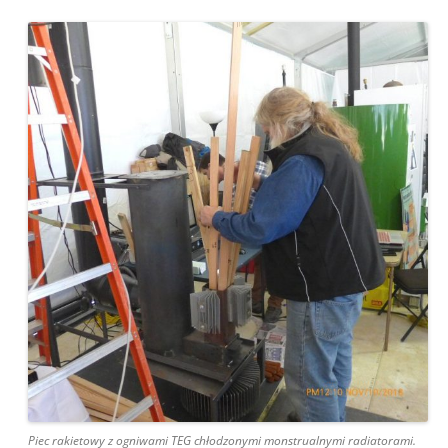
Piec rakietowy z ogniwami TEG chłodzonymi monstrualnymi radiatorami.