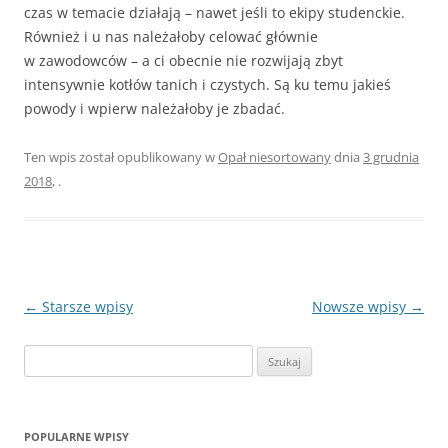
czas w temacie działają – nawet jeśli to ekipy studenckie.
Również i u nas należałoby celować głównie
w zawodowców – a ci obecnie nie rozwijają zbyt
intensywnie kotłów tanich i czystych. Są ku temu jakieś
powody i wpierw należałoby je zbadać.
Ten wpis został opublikowany w
Opał niesortowany
dnia
3 grudnia
2018
,
.
Zobacz
←
Starsze wpisy
Nowsze wpisy
→
wpisy
Szukaj:
POPULARNE WPISY