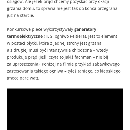
osiągów. Ale jeżeli prąd chcemy pozyskać przy okazji
grzania domu, to sprawa nie jest tak do końca przegrana
już na starcie.
Konkursowe piece wykorzystywały
generatory
termoelektryczne
(TEG, ogniwo Peltiera). Jest to element
w postaci płytki, która z jednej strony jest grzana
a z drugiej musi być intensywnie chłodzona – wtedy
produkuje prąd (jeśli czyta to jakiś fachman – nie bij
za uproszczenia). Poniżej na filmie przykład zabawkowego
zastosowania takiego ogniwa – tyleż taniego, co kiepskiego
(mocę parę wat).