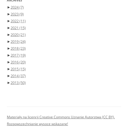
ARCHIVES
►
2024
(7)
►
2023
(9)
►
2022
(11)
►
2021
(15)
►
2020
(21)
►
2019
(24)
►
2018
(23)
►
2017
(19)
►
2016
(20)
►
2015
(15)
►
2014
(37)
►
2013
(50)
Materiały na licencji Creative Commons Uznanie Autorstwa (CC BY).
Rozpowszechnianie wysoce wskazane!