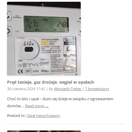
Prąd tanieje, gaz drożeje, węgiel w opałach
30 czerwca 2024 17:42
|
By
Wojciech Treter
|
7 komentarzy
Choć to lato i upał – dużo się dzieje w związku z ogrzewaniem
domów....
Read more →
Posted in:
Opał niesortowany