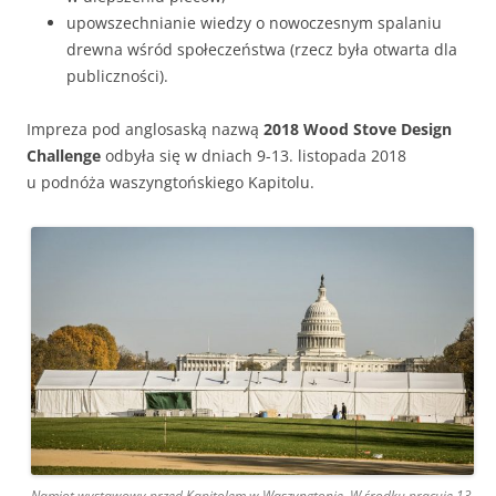
upowszechnianie wiedzy o nowoczesnym spalaniu
drewna wśród społeczeństwa (rzecz była otwarta dla
publiczności).
Impreza pod anglosaską nazwą
2018 Wood Stove Design
Challenge
odbyła się w dniach 9-13. listopada 2018
u podnóża waszyngtońskiego Kapitolu.
Namiot wystawowy przed Kapitolem w Waszyngtonie. W środku pracuje 13