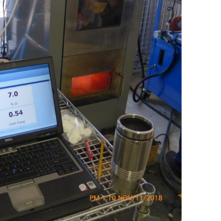
KOSZTUJE
INSTALACJA GRAWITACYJNA –
GRUNTOWA?
FOTOWOLTAIKA – JAK
ROZPALANIE OD GÓRY –
PROBLEMY W
CZY WARTO WYMIENIAĆ STARE
ACH –
URUCHOMIĆ WŁASNĄ INSTALACJĘ
INSTRUKCJA KROK PO KROKU
FOTOWOLTAIKI
GRUBE RURY?
EK, PIEC – (NIE TYLKO)
IE, JAK
KROK PO KROKU
ENERGETYCZN
RWOWE OGRZEWANIE
PALENIE KROCZĄCE
JAK CZYTAĆ REKLAMY KOTŁÓW
CZESNEGO DOMU
RENOWACJA STAREGO KOMINA
PRĄD STAŁY 
ROZPALANIE OD GÓRY – PYTA
TANIA, DROGA, POLSKA,
SZCZEGÓŁ W 
A CIEPŁA CZY OGRZEWANIE
EKONOMICZNE OGRZEWANIE
I ODPOWIEDZI
UŻYWANA, PRZERABIANA –
DIABEŁ
WE
GAZEM
POMPA CIEPŁA W PIĘCIU
W POGONI ZA CIEPŁEM
NOWE ZASADY
SMAKACH
 SPALANIA
WOLTAIKA DO OGRZEWANIA
JAK NAPRAWIĆ WENTYLACJĘ W
CO UCIEKA KOMINEM
FOTOWOLTAIKI
U
DOMU
ETRY
WYBUCHY W KOTLE
BUFOR DO POMPY CIEPŁA – KIEDY
JAK POZBYĆ SIĘ SMOŁY I SADZY
POTRZEBNY, JAKA POJEMNOŚĆ?
POŻAR KOMINA – UNIKAJ GO J
CHUNEK
INSTALACJA GRZEWCZA – JAK
OGNIA. PRZYCZYNA
TO SIĘ ROBI
I ZAPOBIEGANIE
MODERNIZACJA KOTŁA
KOROZJA NISKOTEMPERATUR
ZASYPOWEGO