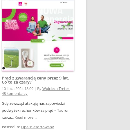
Prąd z gwarancją ceny przez 9 lat.
Co to za czary?
10 lipca 2024 18:09
|
By
Wojciech Treter
|
48 komentarzy
Gdy zewsząd atakują nas zapowiedzi
podwyżek rachunków za prąd – Tauron
rzuca...
Read more →
Posted in:
Opał niesortowany