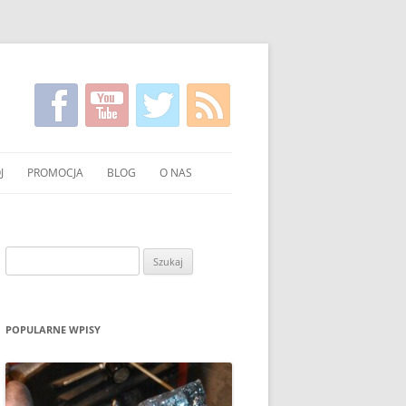
J
PROMOCJA
BLOG
O NAS
KIRGISKI
FILMY NA TEMAT CZYSTSZEGO
KONTAKT
PALENIA WĘGLEM I DREWNEM
NIE WĘGLA I DREWNA
Szukaj:
UCHNI
POKAZY EKONOMICZNEGO
PALENIA W PIECU
OWANIE WĘGLA I DREWNA
ULOTKI I PLAKATY
POPULARNE WPISY
O PALENIU BEZ DYMU W MEDIACH