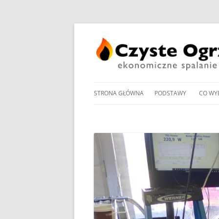
STRONA GŁÓWNA
PODSTAWY
CO WY
PRZEGLĄD UCHWAŁ
NOWO
ANTYSMOGOWYCH
KOTŁ
NORMY EMISJI I SPRA
KOTŁ
DOMOWYCH KOTŁÓW
NA PE
NA DREWNO / WĘGIEL /
PROM
RODZAJE KOTŁÓW WĘ
W OG
MANDAT ZA PALENIE W 
POMP