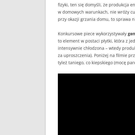
fizyki, ten się domyśli, że produkcja e
w domowych warunkach, nie wróży cud
przy okazji grzania domu, to sprawa ni
Konkursowe piece wykorzystywały
gen
to element w postaci płytki, która z je
intensywnie chłodzona – wtedy produkuj
za uproszczenia). Poniżej na filmie 
tyleż taniego, co kiepskiego (mocę par