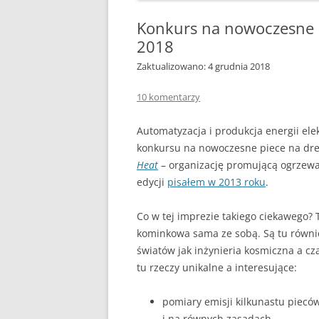
DLACZEGO PIEC KOPCI
Konkurs na nowoczesne 
ZRĘBKA DRZEWNA
2018
GDY BIEDA NIE POZWAL
Zaktualizowano: 4 grudnia 2018
OGRZAĆ
10 komentarzy
Automatyzacja i produkcja energii elek
konkursu na nowoczesne piece na d
Heat
– organizację promującą ogrzew
edycji
pisałem w 2013 roku
.
Co w tej imprezie takiego ciekawego? T
kominkowa sama ze sobą. Są tu równie
światów jak inżynieria kosmiczna a cz
tu rzeczy unikalne a interesujące:
pomiary emisji kilkunastu pieców
i na równych zasadach,