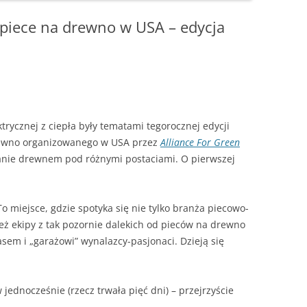
– JAK HISZPAŃSKA INKWIZYCJA
piece na drewno w USA – edycja
JAK PALIĆ W KOTLE DOLNEGO
SPALANIA
A SIĘ
trycznej z ciepła były tematami tegorocznej edycji
rewno organizowanego w USA przez
Alliance For Green
anie drewnem pod różnymi postaciami. O pierwszej
o miejsce, gdzie spotyka się nie tylko branża piecowo-
ż ekipy z tak pozornie dalekich od pieców na drewno
asem i „garażowi” wynalazcy-pasjonaci. Dzieją się
 jednocześnie (rzecz trwała pięć dni) – przejrzyście