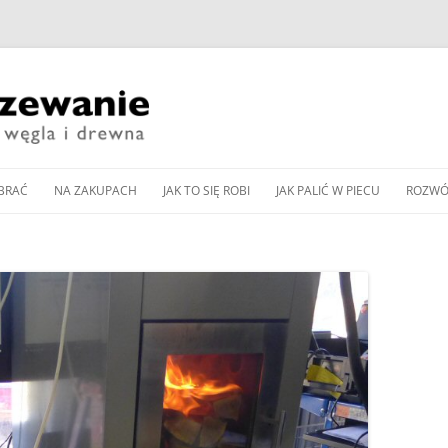
Przeskocz
do
BRAĆ
NA ZAKUPACH
JAK TO SIĘ ROBI
JAK PALIĆ W PIECU
ROZWÓ
treści
CZESNE KOTŁY ZASYPOWE
KUP PAN WĘGIEL: TANI
DOBÓR MOCY KOTŁA
JAK WYREGULOWAĆ KOCIOŁ
PIEC 
CZY DOBRY?
WĘGLOWEGO
WĘGLOWY BEZ PODAJNIKA
Y PODAJNIKOWE NA WĘGIEL
SPALA
WNOŚCI DLA
ZAKUP KOTŁA NA DREWNO /
DOBÓR MOCY POMPY CIEPŁA
JAK WYREGULOWAĆ KOCIOŁ
OD K
Y AUTOMATYCZNE
WĘGIEL W 2024 ROKU
DO OGRZEWANIA
PODAJNIKOWY NA WĘGIEL
LLET
ZGAZ
 PELLET
EKOGROSZEK
PRZEGLĄD NOWOCZESNYCH
BUFOR CIEPŁA – CENTRALA
IENNIKI PODCZERWIENI
GLOWYCH
KOTŁÓW ZASYPOWYCH
ENERGETYCZNA DOMU
JAK PALIĆ W PIECU KAFLOWYM
RZEWANIU MIESZKAŃ
NA WĘGIEL I DREWNO
PIECU –
CZYSZCZENIE KOMINA
JAK PALIĆ W KOMINKU
A CIEPŁA POWIETRZNA