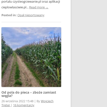
portalu czysteogrzewanie.pl oraz aplikacji
cieplowlasciwie.pl...
Read more →
Posted in:
Opał niesortowany
Od pola do pieca – zboże zamiast
węgla?
26 września 2022 15:48
|
By
Wojciech
Treter
|
16 komentarzy