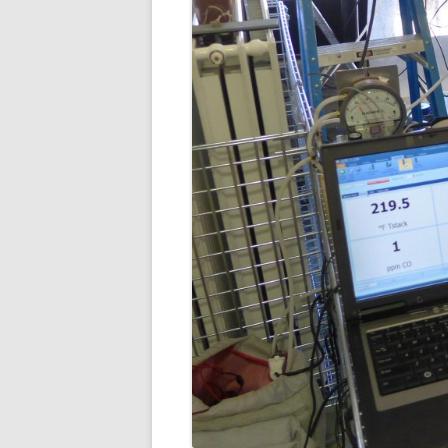
KIEDY, ZA CO, ILE TO 
CZY 
ZAKAZ PALENIA W PIEC
KOMIN
GDZIE JEST, GDZIE BĘDZ
REZE
ŻYĆ?
NOWO
JAK PALIĆ DREWNEM
POMP
JAK PALIĆ KOKSEM
GAZO
DYM I SADZA A JAKOŚĆ
FOTO
DOM
PODSTAWOWE PARAM
WĘGLA KAMIENNEGO
CAŁA POLSKA CZYTA
ZE ZROZUMIENIEM RA
ZA GAZ
BRYKIET SŁOMIANY