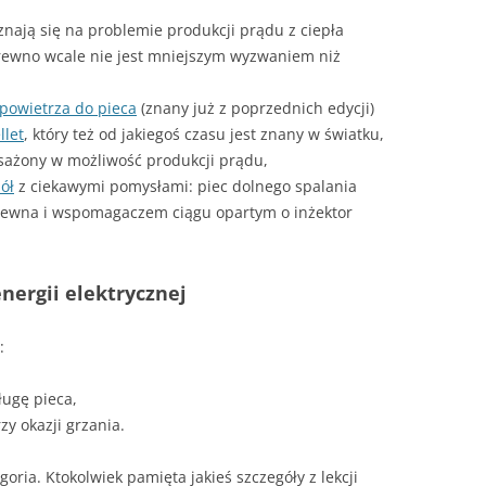
znają się na problemie produkcji prądu z ciepła
drewno wcale nie jest mniejszym wyzwaniem niż
powietrza do pieca
(znany już z poprzednich edycji)
llet
, który też od jakiegoś czasu jest znany w światku,
sażony w możliwość produkcji prądu,
ół
z ciekawymi pomysłami: piec dolnego spalania
rewna i wspomagaczem ciągu opartym o inżektor
nergii elektrycznej
:
ługę pieca,
zy okazji grzania.
goria. Ktokolwiek pamięta jakieś szczegóły z lekcji