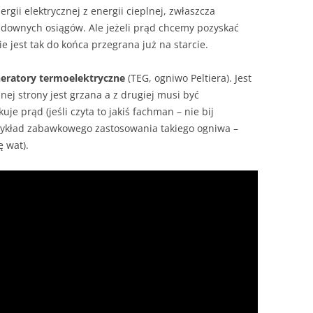
nergii elektrycznej z energii cieplnej, zwłaszcza
ownych osiągów. Ale jeżeli prąd chcemy pozyskać
e jest tak do końca przegrana już na starcie.
eratory termoelektryczne
(TEG, ogniwo Peltiera). Jest
dnej strony jest grzana a z drugiej musi być
e prąd (jeśli czyta to jakiś fachman – nie bij
przykład zabawkowego zastosowania takiego ogniwa –
ę wat).