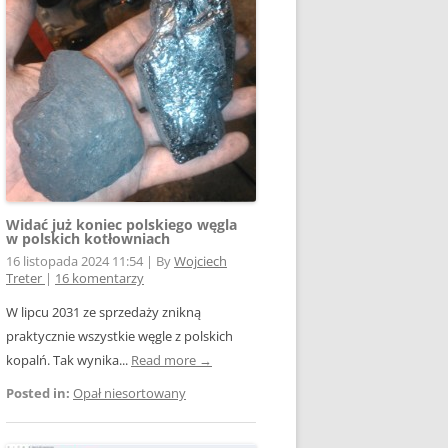
E WSPÓŁPRACY
 Z SIECIĄ
Ą
W FOTOWOLTAICE –
NIA
KTÓRYM TKWI
 ROZLICZENIA
 – JAK ŻYĆ?
Widać już koniec polskiego węgla
w polskich kotłowniach
16 listopada 2024 11:54
|
By
Wojciech
Treter
|
16 komentarzy
W lipcu 2031 ze sprzedaży znikną
praktycznie wszystkie węgle z polskich
AK
kopalń. Tak wynika...
Read more →
Posted in:
Opał niesortowany
OWA