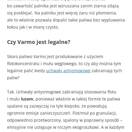
bo zawartość palnika jest wzruszana zanim ziarna zdążą
się posklejać. Na palniku jest więcej żaru niż płomienia,
ale to właśnie pozwala dopalić takie paliwa bez wypluwania
koksu jak i w miarę czysto.
Czy Varmo jest legalne?
Skoro paliwo Varmo jest produkowane z użyciem
flotokoncentratu i mułu węglowego, to czy aby można tym
legalnie palić kiedy
uchwały antysmogowe
zabraniają tych
paliw?
Tak. Uchwały antysmogowe zabraniają stosowania flotu
i mułu
luzem
, ponieważ właśnie w takiej formie te paliwa
spalane są zazwyczaj na tyle kiepsko, że powodują
ogromne emisje zanieczyszczeń. Flot/muł po granulacji,
odpowiednio przetworzony, spalony w poprawny sposób –
emisyjnie nie ustępuje w niczym ekogroszkowi. A w każdym