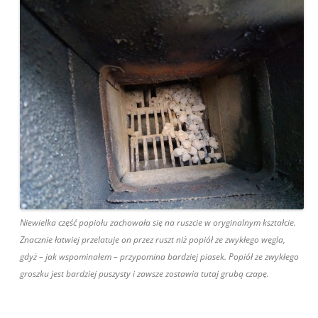
Niewielka część popiołu zachowała się na ruszcie w oryginalnym kształcie.
Znacznie łatwiej przelatuje on przez ruszt niż popiół ze zwykłego węgla,
gdyż – jak wspominałem – przypomina bardziej piasek. Popiół ze zwykłego
groszku jest bardziej puszysty i zawsze zostawia tutaj grubą czapę.