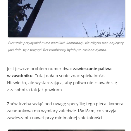
Piec stale przydymiał mimo wszelkich kombinacji. Na zdjęciu stan najlepszy
jaki dało się osiągnąć. Bez kombinacji byłaby to zasłona dymna.
Jest jeszcze problem numer dwa:
zawieszanie paliwa
w zasobniku
. Tutaj dała o sobie znać spiekalność.
Niewielka, ale wystarczająca, aby paliwo nie zsuwało się
z zasobnika tak jak powinno.
Znów trzeba wziąć pod uwagę specyfikę tego pieca: komora
załadunkowa ma wymiary zaledwie 18x18cm, co sprzyja
zawieszaniu nawet przy minimalnej spiekalności.