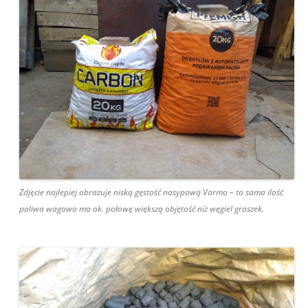
Zdjęcie najlepiej obrazuje niską gęstość nasypową Varmo – ta sama ilość
paliwa wagowo ma ok. połowę większą objętość niż węgiel groszek.