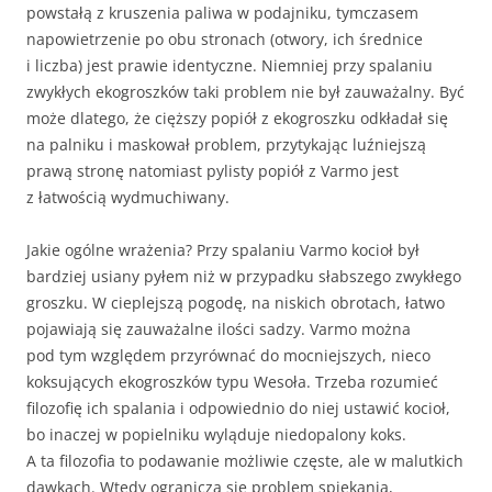
powstałą z kruszenia paliwa w podajniku, tymczasem
napowietrzenie po obu stronach (otwory, ich średnice
i liczba) jest prawie identyczne. Niemniej przy spalaniu
zwykłych ekogroszków taki problem nie był zauważalny. Być
może dlatego, że cięższy popiół z ekogroszku odkładał się
na palniku i maskował problem, przytykając luźniejszą
prawą stronę natomiast pylisty popiół z Varmo jest
z łatwością wydmuchiwany.
Jakie ogólne wrażenia? Przy spalaniu Varmo kocioł był
bardziej usiany pyłem niż w przypadku słabszego zwykłego
groszku. W cieplejszą pogodę, na niskich obrotach, łatwo
pojawiają się zauważalne ilości sadzy. Varmo można
pod tym względem przyrównać do mocniejszych, nieco
koksujących ekogroszków typu Wesoła. Trzeba rozumieć
filozofię ich spalania i odpowiednio do niej ustawić kocioł,
bo inaczej w popielniku wyląduje niedopalony koks.
A ta filozofia to podawanie możliwie częste, ale w malutkich
dawkach. Wtedy ogranicza się problem spiekania,