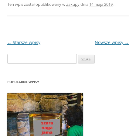
Ten wpis został opublikowany w
Zakupy
dnia
14 maja 2019
,
.
Zobacz
←
Starsze wpisy
Nowsze wpisy
→
wpisy
Szukaj:
POPULARNE WPISY