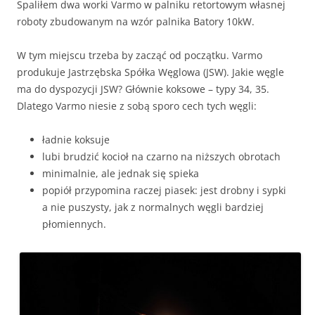
Spaliłem dwa worki Varmo w palniku retortowym własnej
roboty zbudowanym na wzór palnika Batory 10kW.
W tym miejscu trzeba by zacząć od początku. Varmo
produkuje Jastrzębska Spółka Węglowa (JSW). Jakie węgle
ma do dyspozycji JSW? Głównie koksowe – typy 34, 35.
Dlatego Varmo niesie z sobą sporo cech tych węgli:
ładnie koksuje
lubi brudzić kocioł na czarno na niższych obrotach
minimalnie, ale jednak się spieka
popiół przypomina raczej piasek: jest drobny i sypki
a nie puszysty, jak z normalnych węgli bardziej
płomiennych.