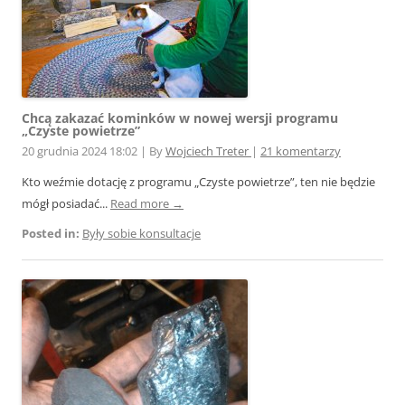
Chcą zakazać kominków w nowej wersji programu
„Czyste powietrze”
20 grudnia 2024 18:02
|
By
Wojciech Treter
|
21 komentarzy
Kto weźmie dotację z programu „Czyste powietrze”, ten nie będzie
mógł posiadać...
Read more →
Posted in:
Były sobie konsultacje