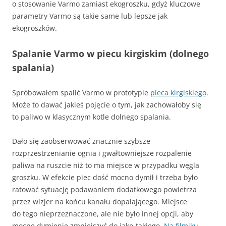
o stosowanie Varmo zamiast ekogroszku, gdyż kluczowe
parametry Varmo są takie same lub lepsze jak
ekogroszków.
Spalanie Varmo w piecu kirgiskim (dolnego
spalania)
Spróbowałem spalić Varmo w prototypie
pieca kirgiskiego
.
Może to dawać jakieś pojęcie o tym, jak zachowałoby się
to paliwo w klasycznym kotle dolnego spalania.
Dało się zaobserwować znacznie szybsze
rozprzestrzenianie ognia i gwałtowniejsze rozpalenie
paliwa na ruszcie niż to ma miejsce w przypadku węgla
groszku. W efekcie piec dość mocno dymił i trzeba było
ratować sytuację podawaniem dodatkowego powietrza
przez wizjer na końcu kanału dopalającego. Miejsce
do tego nieprzeznaczone, ale nie było innej opcji, aby
mocne dymienie zmniejszyć do jako-takiego.
Na filmiku