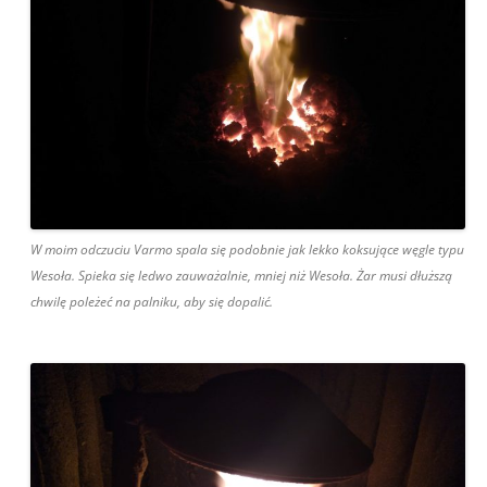
W moim odczuciu Varmo spala się podobnie jak lekko koksujące węgle typu
Wesoła. Spieka się ledwo zauważalnie, mniej niż Wesoła. Żar musi dłuższą
chwilę poleżeć na palniku, aby się dopalić.