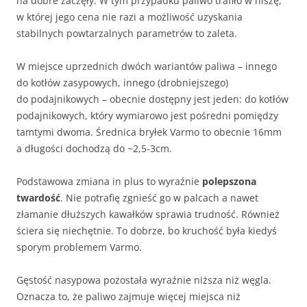
na dobre zaczęły. W tym przypadku paliwo trafiło w niszę,
w której jego cena nie razi a możliwość uzyskania
stabilnych powtarzalnych parametrów to zaleta.
W miejsce uprzednich dwóch wariantów paliwa – innego
do kotłów zasypowych, innego (drobniejszego)
do podajnikowych – obecnie dostępny jest jeden: do kotłów
podajnikowych, który wymiarowo jest pośredni pomiędzy
tamtymi dwoma. Średnica bryłek Varmo to obecnie 16mm
a długości dochodzą do ~2,5-3cm.
Podstawowa zmiana in plus to wyraźnie
polepszona
twardość
. Nie potrafię zgnieść go w palcach a nawet
złamanie dłuższych kawałków sprawia trudność. Również
ściera się niechętnie. To dobrze, bo kruchość była kiedyś
sporym problemem Varmo.
Gęstość nasypowa pozostała wyraźnie niższa niż węgla.
Oznacza to, że paliwo zajmuje więcej miejsca niż