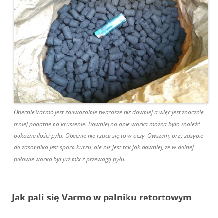
Obecnie Varmo jest zauważalnie twardsze niż dawniej a więc jest znacznie
mniej podatne na kruszenie. Dawniej na dnie worka można było znaleźć
pokaźne ilości pyłu. Obecnie nie rzuca się to w oczy. Owszem, przy zasypie
do zasobnika jest sporo kurzu, ale nie jest tak jak dawniej, że w dolnej
połowie worka był już mix z przewagą pyłu.
Jak pali się Varmo w palniku retortowym