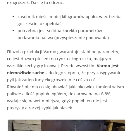
ekogroszek. Da się to odczuć:
zasobnik mieści mniej kilogramów opału, więc trzeba
go częściej uzupełniać,
potrzebna jest solidna korekta parametrów
podawania paliwa (przyspieszenie podawania).
Filozofia produkcji Varmo gwarantuje stabilne parametry,
co jest dużym plusem na rynku ekogroszku, mającym
wszelkie cechy gry losowej. Przede wszystkim
Varmo jest
niemożliwie suche
– do tego stopnia, że przy zasypywaniu
pyli jak żaden inny ekogroszek. Ale coś za coś.
Również nie ma co się obawiać jakichkolwiek kamieni w tym
paliwie a ilość popiołu ogółem, deklarowana na 6-8%,
wydaje się nawet mniejsza, gdyż popiół ten nie jest
puszysty a raczej sypki jak piasek.