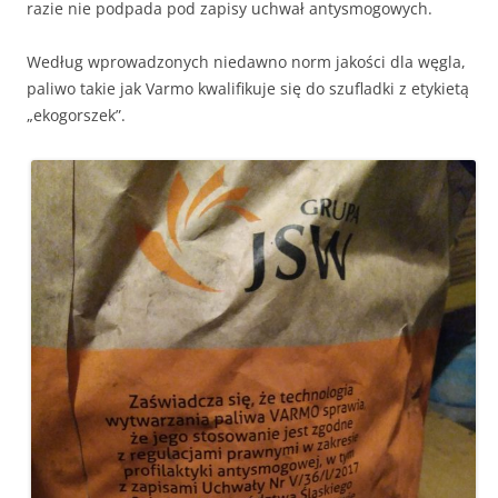
razie nie podpada pod zapisy uchwał antysmogowych.
Według wprowadzonych niedawno norm jakości dla węgla,
paliwo takie jak Varmo kwalifikuje się do szufladki z etykietą
„ekogorszek”.