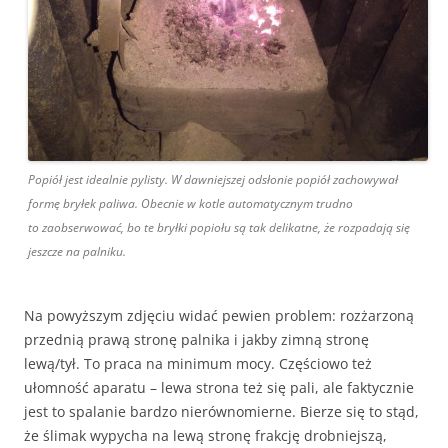
Popiół jest idealnie pylisty. W dawniejszej odsłonie popiół zachowywał
formę bryłek paliwa. Obecnie w kotle automatycznym trudno
to zaobserwować, bo te bryłki popiołu są tak delikatne, że rozpadają się
jeszcze na palniku.
Na powyższym zdjęciu widać pewien problem: rozżarzoną
przednią prawą stronę palnika i jakby zimną stronę
lewą/tył. To praca na minimum mocy. Częściowo też
ułomność aparatu – lewa strona też się pali, ale faktycznie
jest to spalanie bardzo nierównomierne. Bierze się to stąd,
że ślimak wypycha na lewą stronę frakcję drobniejszą,