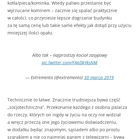
kotła/pieca/kominka. Wtedy paliwo przestanie być
wyrzucane kominem – zacznie się spalać praktycznie
w całości, co przyniesie lepsze dogrzanie budynku
za tę samą cenę lub takie same efekty jak dotąd przy użyciu
mniejszej ilości opału.
Albo tak – najprostszy kocioł zasypowy
pic.twitter.com/FA6DkYksNM
— Extremento (@extremento)
30 marca 2019
Technicznie to łatwe. Znacznie trudniejsza bywa część
„socjotechniczna”. Przekonanie każdego z osobna palacza
do rzeczy, których on nigdy w życiu na oczy nie widział
a wręcz przeczą one jego życiowemu doświadczeniu,
w dodatku będąc znajomym, sąsiadem albo po prostu
szarakiem a nie co najmniej panem z telewizorni – bywa