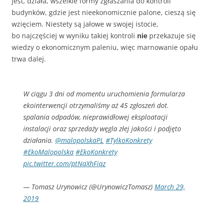
jest, działa, wszelkie formy zgłaszania do kontroli
budynków, gdzie jest nieekonomicznie palone, cieszą się
wzięciem. Niestety są jałowe w swojej istocie,
bo najczęściej w wyniku takiej kontroli
nie
przekazuje się
wiedzy o ekonomicznym paleniu, więc marnowanie opału
trwa dalej.
W ciągu 3 dni od momentu uruchomienia formularza
ekointerwencji otrzymaliśmy aż 45 zgłoszeń dot.
spalania odpadów, nieprawidłowej eksploatacji
instalacji oraz sprzedaży węgla złej jakości i podjęto
działania.
@malopolskaPL
#TylkoKonkrety
#EkoMalopolska
#EkoKonkrety
pic.twitter.com/ptNqXhFiqz
— Tomasz Urynowicz (@UrynowiczTomasz)
March 29,
2019