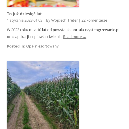
To już dziesięć lat
1 stycznia 2023 01:03
|
By
Wojciech Treter
|
22 komentarze
W 2023 roku mija 10 lat od powstania portalu czysteogrzewanie.pl
oraz aplikacji cieplowlasciwie.pl...
Read more →
Posted in:
Opał niesortowany