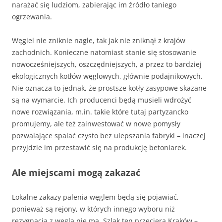
narażać się ludziom, zabierając im źródło taniego
ogrzewania.
Węgiel nie zniknie nagle, tak jak nie zniknął z krajów
zachodnich. Konieczne natomiast stanie się stosowanie
nowocześniejszych, oszczędniejszych, a przez to bardziej
ekologicznych kotłów węglowych, głównie podajnikowych.
Nie oznacza to jednak, że prostsze kotły zasypowe skazane
są na wymarcie. Ich producenci będą musieli wdrożyć
nowe rozwiązania, m.in. takie które tutaj partyzancko
promujemy, ale też zainwestować w nowe pomysły
pozwalające spalać czysto bez ulepszania fabryki – inaczej
przyjdzie im przestawić się na produkcję betoniarek.
Ale miejscami mogą zakazać
Lokalne zakazy palenia węglem będą się pojawiać,
ponieważ są rejony, w których innego wyboru niż
rezygnacja z węgla nie ma. Szlak ten przeciera Kraków –