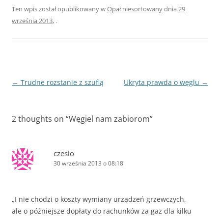
Ten wpis został opublikowany w
Opał niesortowany
dnia
29
września 2013
,
.
Zobacz
←
Trudne rozstanie z szuflą
Ukryta prawda o węglu
→
wpisy
2 thoughts on “
Węgiel nam zabiorom
”
czesio
30 września 2013 o 08:18
„I nie cho­dzi o koszty wymiany urzą­dzeń grzew­czych,
ale o póź­niej­sze dopłaty do rachun­ków za gaz dla kilku