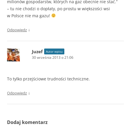
milio­nów gospo­darstw, któ­rych na gaz obec­nie nie stać.”
– tu nie chodzi o dopłaty, po prostu w większości wsi
w Polsce nie ma gazu!
↓
Odpowiedz
Juzef
Autor wpisu
30 września 2013 o 21:06
To tylko przejściowe trudności techniczne.
↓
Odpowiedz
Dodaj komentarz