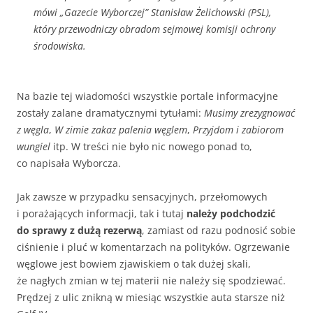
mówi „Gazecie Wyborczej” Stanisław Żelichowski (PSL),
który przewodniczy obradom sejmowej komisji ochrony
środowiska.
Na bazie tej wiadomości wszystkie portale informacyjne
zostały zalane dramatycznymi tytułami:
Musimy zrezygnować
z węgla
,
W zimie zakaz palenia węglem
,
Przyjdom i zabiorom
wungiel
itp. W treści nie było nic nowego ponad to,
co napisała Wyborcza.
Jak zawsze w przypadku sensacyjnych, przełomowych
i porażających informacji, tak i tutaj
należy podchodzić
do sprawy z dużą rezerwą
, zamiast od razu podnosić sobie
ciśnienie i pluć w komentarzach na polityków. Ogrzewanie
węglowe jest bowiem zjawiskiem o tak dużej skali,
że nagłych zmian w tej materii nie należy się spodziewać.
Prędzej z ulic znikną w miesiąc wszystkie auta starsze niż