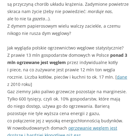
są przyczyną chorób układu krążenia. Zadymione powietrze
skraca nam życie (żeby nie powiedzieć:
morduje nas
,
ale to nie ta
gazeta
…).
Z dymem papierosowym wielu walczy zaciekle, a czemu
nikogo nie rusza dym węglowy?
Jak wygląda polskie ogrzewnictwo węglowe statystycznie?
Z prawie 13 mln gospodarstw domowych w Polsce
ponad 3
mln ogrzewane jest węglem
przez indywidualne kotły
i piece, na co zużywane jest prawie 12 mln ton węgla
rocznie. Liczba kotłów, pieców i kuchni to ok. 17 mln. [
dane
z 2010 roku]
Gaz ziemny jako paliwo grzewcze pozostaje na marginesie.
Tylko 600 tysięcy, czyli ok. 10% gospodarstw, które mają
do niego dostęp, używa go do ogrzewania. Barierą
pozostaje nie tyle wyższa cena energii z gazu,
co połączenie jej z wysoką energochłonnością budynków.
W nowobudowanych domach
ogrzewanie węglem jest
droższe i bardziej kłopotliwe niż gaz
.