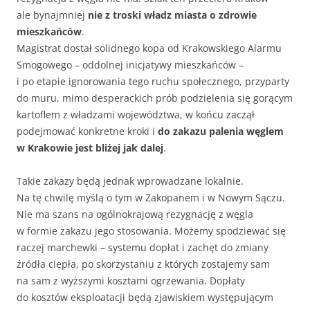
ale bynajmniej
nie z troski władz miasta o zdrowie
mieszkańców
.
Magistrat dostał solidnego kopa od Krakowskiego Alarmu
Smogowego – oddolnej inicjatywy mieszkańców –
i po etapie ignorowania tego ruchu społecznego, przyparty
do muru, mimo desperackich prób podzielenia się gorącym
kartoflem z władzami województwa, w końcu zaczął
podejmować konkretne kroki i
do zakazu palenia węglem
w Krakowie jest bliżej jak dalej
.
Takie zakazy będą jednak wprowadzane lokalnie.
Na tę chwilę myślą o tym w Zakopanem i w Nowym Sączu.
Nie ma szans na ogólnokrajową rezygnację z węgla
w formie zakazu jego stosowania. Możemy spodziewać się
raczej marchewki – systemu dopłat i zachęt do zmiany
źródła ciepła, po skorzystaniu z których zostajemy sam
na sam z wyższymi kosztami ogrzewania. Dopłaty
do kosztów eksploatacji będą zjawiskiem występującym