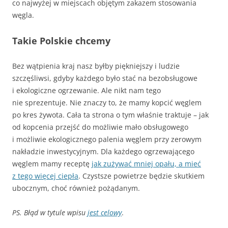
co najwyżej w miejscach objętym zakazem stosowania
węgla.
Takie Polskie chcemy
Bez wątpienia kraj nasz byłby piękniejszy i ludzie
szczęśliwsi, gdyby każdego było stać na bezobsługowe
i ekologiczne ogrzewanie. Ale nikt nam tego
nie sprezentuje. Nie znaczy to, że mamy kopcić węglem
po kres żywota. Cała ta strona o tym właśnie traktuje – jak
od kopcenia przejść do możliwie mało obsługowego
i możliwie ekologicznego palenia węglem przy zerowym
nakładzie inwestycyjnym. Dla każdego ogrzewającego
węglem mamy receptę
jak zużywać mniej opału, a mieć
z tego więcej ciepła
. Czystsze powietrze będzie skutkiem
ubocznym, choć również pożądanym.
PS. Błąd w tytule wpisu
jest celowy
.