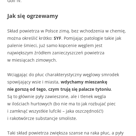
Golf IV.
Jak się ogrzewamy
Skład powietrza w Polsce zimą, bez wchodzenia w chemię,
można określić krótko:
SYF
. Pomijając patologie takie jak
palenie śmieci, już samo kopcenie węglem jest
największym źródłem zanieczyszczeń powietrza
w miesiącach zimowych.
Wciągając do płuc charakterystyczny węglowy smrodek
spowijający wsie i miasta,
wdychamy mieszankę
nie gorszą od tego, czym trują się palacze tytoniu
.
Są to głównie pyły zawieszone, ale i tlenek węgla
w ilościach hurtowych (bo nie ma to jak rozbujać piec
i zamknąć wszystkie lufciki – jaka oszczędność!)
i rakotwórcze substancje smoliste.
Taki skład powietrza zwiększa szanse na raka płuc, a pyły