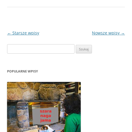
Zobacz
←
Starsze wpisy
Nowsze wpisy
→
wpisy
Szukaj:
POPULARNE WPISY