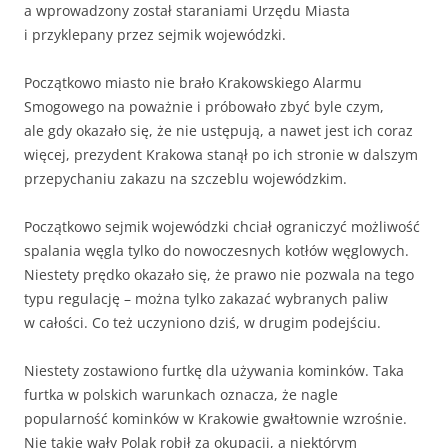
a wprowadzony został staraniami Urzędu Miasta
i przyklepany przez sejmik wojewódzki.
Początkowo miasto nie brało Krakowskiego Alarmu
Smogowego na poważnie i próbowało zbyć byle czym,
ale gdy okazało się, że nie ustępują, a nawet jest ich coraz
więcej, prezydent Krakowa stanął po ich stronie w dalszym
przepychaniu zakazu na szczeblu wojewódzkim.
Początkowo sejmik wojewódzki chciał ograniczyć możliwość
spalania węgla tylko do nowoczesnych kotłów węglowych.
Niestety prędko okazało się, że prawo nie pozwala na tego
typu regulację – można tylko zakazać wybranych paliw
w całości. Co też uczyniono dziś, w drugim podejściu.
Niestety zostawiono furtkę dla używania kominków. Taka
furtka w polskich warunkach oznacza, że nagle
popularność kominków w Krakowie gwałtownie wzrośnie.
Nie takie wały Polak robił za okupacji, a niektórym