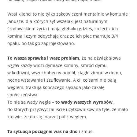
Wasi klienci to nie tylko zakotwiczeni mentalnie w komunie
Janusze, dla których syf wszelaki jest naturalnym
środowiskiem życia i mają głęboko gdzieś, co leci z ich
komina i czym oddychają oraz że ich piec marnuje 3/4
opału, bo tak go zaprojektowano.
To wasza sprawka i wasz problem
, że na dźwięk słowa
węgiel
każdy widzi dymiące kominy, smród dymu
w kotłowni, wszechobecny popiół, ciągłe zimno w domu,
nocne wstawanie i szuflowanie. A ci, co sami nie palą
węglem, traktują kopcącego sąsiada jako zakałę
społeczeństwa.
To nie są wady węgla –
to wady waszych wyrobów
,
do których przyzwyczailiście użytkowników na tyle, że mało
kto wie, że da się inaczej palić węglem.
Ta sytuacja pociągnie was na dno
i zmusi