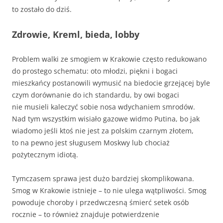
to zostało do dziś.
Zdrowie, Kreml, bieda, lobby
Problem walki ze smogiem w Krakowie często redukowano
do prostego schematu: oto młodzi, piękni i bogaci
mieszkańcy postanowili wymusić na biedocie grzejącej byle
czym dorównanie do ich standardu, by owi bogaci
nie musieli kaleczyć sobie nosa wdychaniem smrodów.
Nad tym wszystkim wisiało gazowe widmo Putina, bo jak
wiadomo jeśli ktoś nie jest za polskim czarnym złotem,
to na pewno jest sługusem Moskwy lub chociaż
pożytecznym idiotą.
Tymczasem sprawa jest dużo bardziej skomplikowana.
Smog w Krakowie istnieje – to nie ulega wątpliwości. Smog
powoduje choroby i przedwczesną śmierć setek osób
rocznie – to również znajduje potwierdzenie