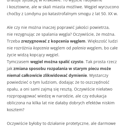
i kosztowne, ale w skali miasta możliwe. Węgiel wyrzucono
choćby z Londynu po katastrofalnym smogu z lat 50. XX w.
Ale czy nie można inaczej poprawić jakości powietrza,
nie rezygnując ze spalania węgla? Oczywiście, że można.
Trzeba
zrezygnować z kopcenia węglem
. Większość ludzi
nie rozróżnia
kopcenia
węglem od
palenia
węglem, bo całe
życie widzą kopcący węgiel.
Tymczasem
węgiel można spalić czysto
. Tak prosta rzecz
jak
zmiana sposobu rozpalania w starym piecu może
niemal całkowicie zlikwidować dymienie
. Wystarczy
powiedzieć o tym ludziom, dodając że to oszczędność
opału, a oni sami zajmą się resztą. Oczywiście niełatwo
rozpropagować wiedzę w narodzie, ale czy edukacja
obliczona na kilka lat nie dałaby dobrych efektów niskim
kosztem?
Oczywiście byłoby to działanie protetyczne, ale darmowe