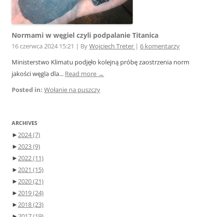
Normami w węgiel czyli podpalanie Titanica
16 czerwca 2024 15:21
|
By
Wojciech Treter
|
6 komentarzy
Ministerstwo Klimatu podjęło kolejną próbę zaostrzenia norm
jakości węgla dla...
Read more →
Posted in:
Wołanie na puszczy
ARCHIVES
►
2024
(7)
►
2023
(9)
►
2022
(11)
►
2021
(15)
►
2020
(21)
►
2019
(24)
►
2018
(23)
►
2017
(19)