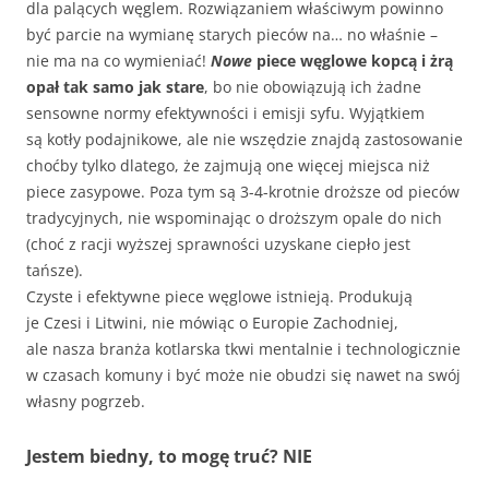
dla palących węglem. Rozwiązaniem właściwym powinno
być parcie na wymianę starych pieców na… no właśnie –
nie ma na co wymieniać!
Nowe
piece węglowe kopcą i żrą
opał tak samo jak stare
, bo nie obowiązują ich żadne
sensowne normy efektywności i emisji syfu. Wyjątkiem
są kotły podajnikowe, ale nie wszędzie znajdą zastosowanie
choćby tylko dlatego, że zajmują one więcej miejsca niż
piece zasypowe. Poza tym są 3-4-krotnie droższe od pieców
tradycyjnych, nie wspominając o droższym opale do nich
(choć z racji wyższej sprawności uzyskane ciepło jest
tańsze).
Czyste i efektywne piece węglowe istnieją. Produkują
je Czesi i Litwini, nie mówiąc o Europie Zachodniej,
ale nasza branża kotlarska tkwi mentalnie i technologicznie
w czasach komuny i być może nie obudzi się nawet na swój
własny pogrzeb.
Jestem biedny, to mogę truć? NIE