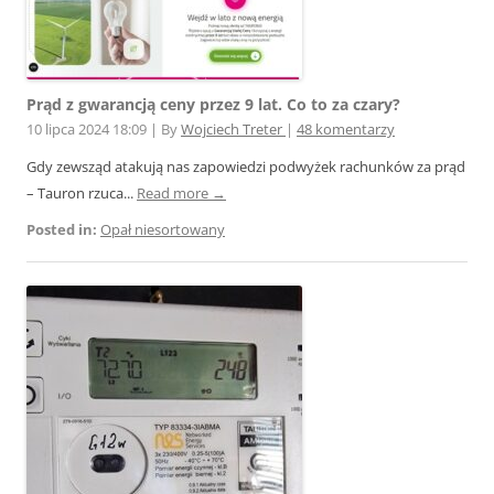
Prąd z gwarancją ceny przez 9 lat. Co to za czary?
10 lipca 2024 18:09
|
By
Wojciech Treter
|
48 komentarzy
Gdy zewsząd atakują nas zapowiedzi podwyżek rachunków za prąd
– Tauron rzuca...
Read more →
Posted in:
Opał niesortowany