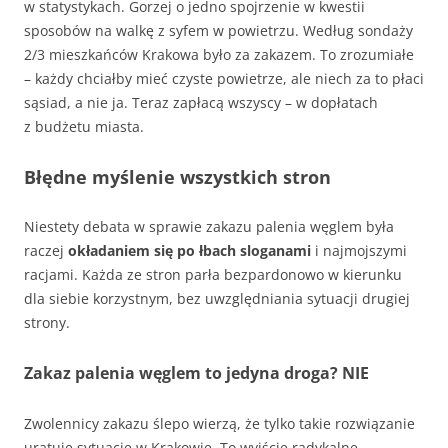
w statystykach. Gorzej o jedno spojrzenie w kwestii
sposobów na walkę z syfem w powietrzu. Według sondaży
2/3 mieszkańców Krakowa było za zakazem. To zrozumiałe
– każdy chciałby mieć czyste powietrze, ale niech za to płaci
sąsiad, a nie ja. Teraz zapłacą wszyscy – w dopłatach
z budżetu miasta.
Błędne myślenie wszystkich stron
Niestety debata w sprawie zakazu palenia węglem była
raczej
okładaniem się po łbach sloganami
i najmojszymi
racjami. Każda ze stron parła bezpardonowo w kierunku
dla siebie korzystnym, bez uwzględniania sytuacji drugiej
strony.
Zakaz palenia węglem to jedyna droga? NIE
Zwolennicy zakazu ślepo wierzą, że tylko takie rozwiązanie
uratuje sytuację w Krakowie. To wyjście radykalne