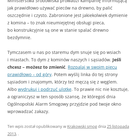
Ministerstwa Środowiska prowadzi kampanię informującą
jak prawidłowo używać pieców na drewno, by palić
oszczędnie i czysto. Zabronione jest jakiekolwiek dymienie
z komina – to znak nieumiejętnej obsługi pieca,
bo konstrukcyjnie są one w stanie spalać drewno
bezdymnie.
Tymczasem u nas po staremu dym snuje się po wsiach
i miastach. To dym z kominów naszych i sąsiadów.
Jeśli
chcesz – możesz to zmienić
.
Rozpalaj w swoim piecu
prawidłowo – od góry
. Potem wyślij linka do tej strony
sąsiadom i znajomym, którzy też męczą się z węglem.
Albo
wydrukuj i podrzuć ulotkę
. To prawie nic nie kosztuje,
a ograniczysz w ten sposób szansę, że któregoś dnia
Ogólnopolski Alarm Smogowy przyjdzie pod twoje okno
wprowadzać zakazy.
Ten wpis został opublikowany w
Krakowski smog
dnia
25 listopada
2013
,
.