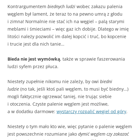
Kontrargumentem
biednych ludzi
wobec zakazu palenia
węglem był lament, że teraz to na pewno umrą z głodu
i zimna! Normalnie nie stać ich na węgiel – palą starymi
meblami i śmieciami – więc gaz ich dobije. Dlatego w imię
litości należy pozwolić im dalej kopcić i truć, bo kopcenie
i trucie jest dla nich tanie…
Bieda nie jest wymówką
, także w sprawie faszerowania
ludzi syfem przez płuca.
Niestety zupełnie nikomu nie zależy, by owi
biedni
ludzie
(no tak, jeśli ktoś pali węglem, to musi być biedny…)
mogli faktycznie ogrzewać taniej, nie trując siebie
i otoczenia. Czyste palenie węglem jest możliwe,
a w dodatku darmowe:
wystarczy rozpalić węgiel od góry
.
Niestety o tym mało kto wie, więc pytanie o palenie węglem
jest powszechnie rozumiane jako
dymić węglem czy zakazać