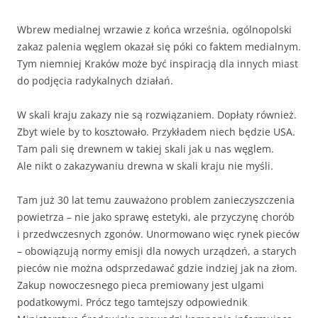
Wbrew medialnej wrzawie z końca września, ogólnopolski
zakaz palenia węglem okazał się póki co faktem medialnym.
Tym niemniej Kraków może być inspiracją dla innych miast
do podjęcia radykalnych działań.
W skali kraju zakazy nie są rozwiązaniem. Dopłaty również.
Zbyt wiele by to kosztowało. Przykładem niech będzie USA.
Tam pali się drewnem w takiej skali jak u nas węglem.
Ale nikt o zakazywaniu drewna w skali kraju nie myśli.
Tam już 30 lat temu zauważono problem zanieczyszczenia
powietrza – nie jako sprawę estetyki, ale przyczynę chorób
i przedwczesnych zgonów. Unormowano więc rynek pieców
– obowiązują normy emisji dla nowych urządzeń, a starych
pieców nie można odsprzedawać gdzie indziej jak na złom.
Zakup nowoczesnego pieca premiowany jest ulgami
podatkowymi. Prócz tego tamtejszy odpowiednik