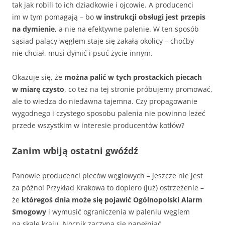
tak jak robili to ich dziadkowie i ojcowie. A producenci
im w tym pomagają – bo
w instrukcji obsługi jest przepis
na dymienie
, a nie na efektywne palenie. W ten sposób
sąsiad palący węglem staje się zakałą okolicy – choćby
nie chciał, musi dymić i psuć życie innym.
Okazuje się, że
można palić w tych prostackich piecach
w miarę czysto
, co też na tej stronie próbujemy promować,
ale to wiedza do niedawna tajemna. Czy propagowanie
wygodnego i czystego sposobu palenia nie powinno leżeć
przede wszystkim w interesie producentów kotłów?
Zanim wbiją ostatni gwóźdź
Panowie producenci pieców węglowych – jeszcze nie jest
za późno! Przykład Krakowa to dopiero (już) ostrzeżenie –
że
któregoś dnia
może się pojawić Ogólnopolski Alarm
Smogowy
i wymusić ograniczenia w paleniu węglem
na skalę kraju. Nocnik zaczyna się napełniać…