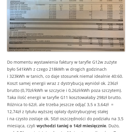
Do momentu wystawienia faktury w taryfie G12w zużyte
było 541kWh z czego 218kWh w drogich godzinach
i 323kWh w tanich, co daje stosunek niemal idealnie 40:60.
Koszt samej energii wraz z dystrybucją wyniósł ok. 236zł
brutto (0,70zł/kWh w szczycie i 0,26zł/kWh poza szczytem).
Taka ilość energii w taryfie G11 kosztowałaby 298zł brutto.
Różnica to 62zł, ale trzeba jeszcze odjąć 3,5 x 3,64zł =
12,74zł z tytułu wyższej opłaty dystrybucyjnej stałej
i na czysto zostaje ok. 50zł oszczędności do podziału na 3,5
miesiąca, czyli
wychodzi taniej o 14zł miesięcznie
. Dużo,