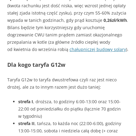
(kwota rachunku jest dość niska, więc wzrost jednej opłaty
stałej zjada istotną część zysku), przy czym 55-60% zużycia
wypada w tanich godzinach, gdy prąd kosztuje
0,26zł/kWh
.
Bilans będzie tym korzystniejszy gdy uruchomię
dogrzewanie CWU tanim prądem zamiast okazjonalnego
przepalania w kotle (za główne źródło ciepłej wody
od kwietnia do września robią
chałupniczej budowy solary
).
Dla kogo taryfa G12w
Taryfa G12w to taryfa dwustrefowa czyli raz jest nieco
drożej, ale za to innym razem jest dużo taniej:
strefa I
, droższa, to godziny 6:00-13:00 oraz 15:00-
22:00 od poniedziałku do piątku (łącznie 70 godzin
w tygodniu)
strefa II
, tańsza, to każda noc (22:00-6:00), godziny
13:00-15:00, sobota i niedziela całą dobę (+ coraz