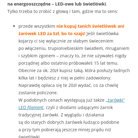
na energooszczędne – LED-owe lub świetlówki
.
Tylko trzeba to zrobić z głową i tam, gdzie ma to sens:
przede wszystkim
nie kupuj tanich świetlówek ani
żarówek LED za 5zł, bo to szajs!
Jeśli świetlówka
kojarzy ci się wyłącznie ze słabym świeceniem
po włączeniu, trupioniebieskim światłem, mruganiem
i szybkim zgonem – znaczy to, że nie używałeś nigdy
porządnej albo ostatnio próbowałeś 15 lat temu.
Obecnie za ok. 20zł kupisz taką, która posłuży ładnych
kilka lat i będziesz z niej w pełni zadowolony.
Naprawdę opłaca się te 20zł wydać, co za chwilę
zostanie policzone.
W podobnych cenach występują już także
„żarówki”
LED
filament
, czyli z diodami udającymi żarnik
tradycyjnej żarówki. Z wyglądu i działania
są do starych dobrych żarówek łudząco podobne
a przy tym pobierają jeszcze mniej prądu niż
świetlówki.