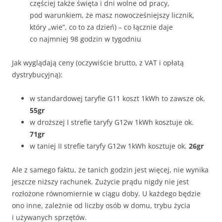
częściej także święta i dni wolne od pracy,
pod warunkiem, że masz nowocześniejszy licznik,
który „wie”, co to za dzień) – co łącznie daje
co najmniej 98 godzin w tygodniu
Jak wyglądają ceny (oczywiście brutto, z VAT i opłatą
dystrybucyjną):
w standardowej taryfie G11 koszt 1kWh to zawsze ok.
55gr
w droższej I strefie taryfy G12w 1kWh kosztuje ok.
71gr
w taniej II strefie taryfy G12w 1kWh kosztuje ok.
26gr
Ale z samego faktu, że tanich godzin jest więcej, nie wynika
jeszcze niższy rachunek. Zużycie prądu nigdy nie jest
rozłożone równomiernie w ciągu doby. U każdego będzie
ono inne, zależnie od liczby osób w domu, trybu życia
i używanych sprzętów.