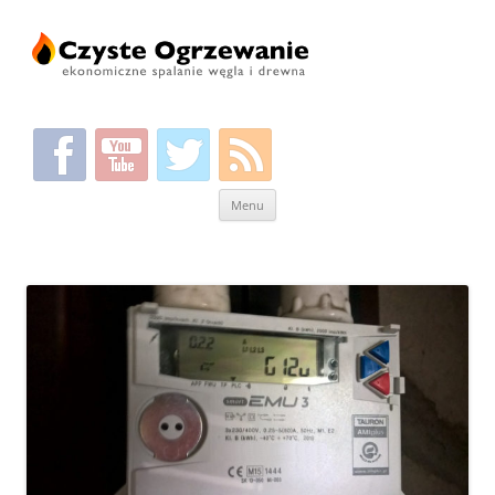
Przeskocz
Menu
do
treści