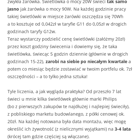
zwykła żarówka. Świetlówka o mocy 20W świeci
tak samo
jasno
jak żarówka o mocy 90W. Na każdej godzinie pracy
takiej świetlówki w miejsce żarówki oszczędza się 70Wh
a to kosztuje od 0,042zł w taryfie G11 do 0,05zł w drogich
godzinach taryfy G12w.
Teraz wystarczy podzielić cenę świetlówki (załóżmy 20zł)
przez koszt godziny świecenia i dowiemy się, że taka
świetlówka, świecąc 5 godzin dziennie (głównie w drogich
godzinach 15-22),
zarobi na siebie po niecałym kwartale
a
potem co miesiąc będzie zostawiać w twoim portfelu ok. 7zł
oszczędności – a to tylko jedna sztuka!
Tyle liczenia, a jak wygląda praktyka? Od przeszło 7 lat
świeci u mnie kilka świetlówek głównie marki Philips
(bo z pierwszych zakupów te najdłużej i najlepiej świeciły),
z pobliskiego marketu budowlanego, z półki cenowej ok.
20zł. Na każdej notowana była data montażu, więc mogę
określić ich żywotność (z nielicznymi wyjątkami) na
3-4 lata
(krócej tam gdzie częściej są włączane).