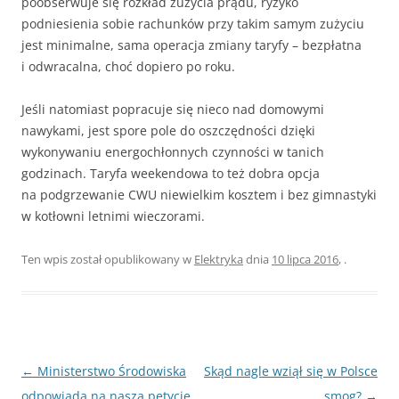
poobserwuje się rozkład zużycia prądu, ryzyko
podniesienia sobie rachunków przy takim samym zużyciu
jest minimalne, sama operacja zmiany taryfy – bezpłatna
i odwracalna, choć dopiero po roku.
Jeśli natomiast popracuje się nieco nad domowymi
nawykami, jest spore pole do oszczędności dzięki
wykonywaniu energochłonnych czynności w tanich
godzinach. Taryfa weekendowa to też dobra opcja
na podgrzewanie CWU niewielkim kosztem i bez gimnastyki
w kotłowni letnimi wieczorami.
Ten wpis został opublikowany w
Elektryka
dnia
10 lipca 2016
,
.
Zobacz
←
Ministerstwo Środowiska
Skąd nagle wziął się w Polsce
wpisy
odpowiada na naszą petycję
smog?
→