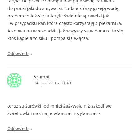
taryfą. Bo przecież pompa pompuje wodę zarówno
do pralki jaki do zmywarki. Ludzie którzy grzeją wodę
prądem to też się ta taryfa świetnie sprawdzi jak
i w przypadku Pań które często korzystają z piekarnika.
A znowu na weekendzie jak wszyscy są w domu a to się
ktoś kąpie a to siku i pompa się włącza.
↓
Odpowiedz
szamot
14 lipca 2016 o 21:48
teraz są żarówki led mniej żużywają niż szkodliwe
świetluwki i można je włańczać i wyłanczać \
↓
Odpowiedz