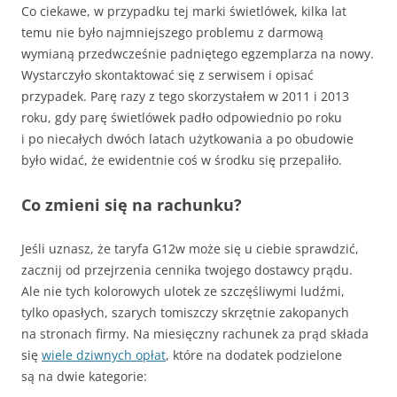
Co ciekawe, w przypadku tej marki świetlówek, kilka lat
temu nie było najmniejszego problemu z darmową
wymianą przedwcześnie padniętego egzemplarza na nowy.
Wystarczyło skontaktować się z serwisem i opisać
przypadek. Parę razy z tego skorzystałem w 2011 i 2013
roku, gdy parę świetlówek padło odpowiednio po roku
i po niecałych dwóch latach użytkowania a po obudowie
było widać, że ewidentnie coś w środku się przepaliło.
Co zmieni się na rachunku?
Jeśli uznasz, że taryfa G12w może się u ciebie sprawdzić,
zacznij od przejrzenia cennika twojego dostawcy prądu.
Ale nie tych kolorowych ulotek ze szczęśliwymi ludźmi,
tylko opasłych, szarych tomiszczy skrzętnie zakopanych
na stronach firmy. Na miesięczny rachunek za prąd składa
się
wiele dziwnych opłat
, które na dodatek podzielone
są na dwie kategorie: