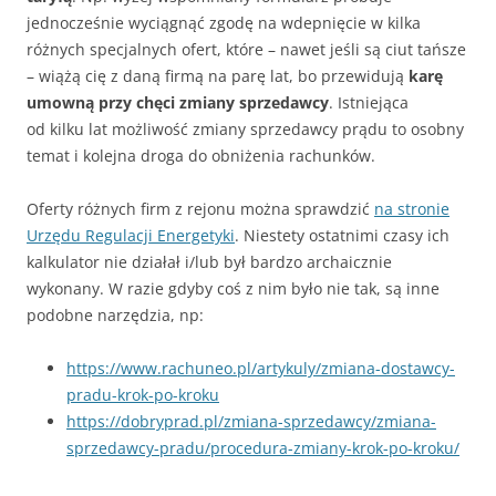
jednocześnie wyciągnąć zgodę na wdepnięcie w kilka
różnych specjalnych ofert, które – nawet jeśli są ciut tańsze
– wiążą cię z daną firmą na parę lat, bo przewidują
karę
umowną przy chęci zmiany sprzedawcy
. Istniejąca
od kilku lat możliwość zmiany sprzedawcy prądu to osobny
temat i kolejna droga do obniżenia rachunków.
Oferty różnych firm z rejonu można sprawdzić
na stronie
Urzędu Regulacji Energetyki
. Niestety ostatnimi czasy ich
kalkulator nie działał i/lub był bardzo archaicznie
wykonany. W razie gdyby coś z nim było nie tak, są inne
podobne narzędzia, np:
https://www.rachuneo.pl/artykuly/zmiana-dostawcy-
pradu-krok-po-kroku
https://dobryprad.pl/zmiana-sprzedawcy/zmiana-
sprzedawcy-pradu/procedura-zmiany-krok-po-kroku/