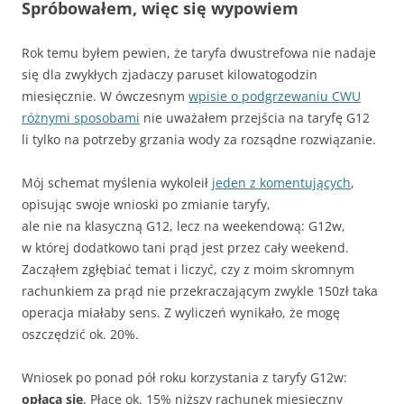
Spróbowałem, więc się wypowiem
Rok temu byłem pewien, że taryfa dwustrefowa nie nadaje
się dla zwykłych zjadaczy paruset kilowatogodzin
miesięcznie. W ówczesnym
wpisie o podgrzewaniu CWU
różnymi sposobami
nie uważałem przejścia na taryfę G12
li tylko na potrzeby grzania wody za rozsądne rozwiązanie.
Mój schemat myślenia wykoleił
jeden z komentujących
,
opisując swoje wnioski po zmianie taryfy,
ale nie na klasyczną G12, lecz na weekendową: G12w,
w której dodatkowo tani prąd jest przez cały weekend.
Zacząłem zgłębiać temat i liczyć, czy z moim skromnym
rachunkiem za prąd nie przekraczającym zwykle 150zł taka
operacja miałaby sens. Z wyliczeń wynikało, że mogę
oszczędzić ok. 20%.
Wniosek po ponad pół roku korzystania z taryfy G12w:
opłaca się
. Płacę ok. 15% niższy rachunek miesięczny