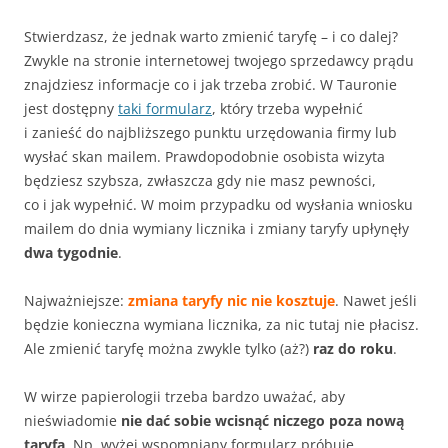
Stwierdzasz, że jednak warto zmienić taryfę – i co dalej?
Zwykle na stronie internetowej twojego sprzedawcy prądu
znajdziesz informacje co i jak trzeba zrobić. W Tauronie
jest dostępny
taki formularz
, który trzeba wypełnić
i zanieść do najbliższego punktu urzędowania firmy lub
wysłać skan mailem. Prawdopodobnie osobista wizyta
będziesz szybsza, zwłaszcza gdy nie masz pewności,
co i jak wypełnić. W moim przypadku od wysłania wniosku
mailem do dnia wymiany licznika i zmiany taryfy upłynęły
dwa tygodnie
.
Najważniejsze:
zmiana taryfy
nic nie kosztuje
. Nawet jeśli
będzie konieczna wymiana licznika, za nic tutaj nie płacisz.
Ale zmienić taryfę można zwykle tylko (aż?)
raz do roku
.
W wirze papierologii trzeba bardzo uważać, aby
nieświadomie
nie dać sobie wcisnąć niczego poza nową
taryfą
. Np. wyżej wspomniany formularz próbuje