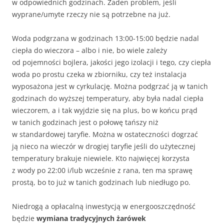
w odpowiednich godzinach. Żaden problem, jeśli
wyprane/umyte rzeczy nie są potrzebne na już.
Woda podgrzana w godzinach 13:00-15:00 będzie nadal
ciepła do wieczora – albo i nie, bo wiele zależy
od pojemności bojlera, jakości jego izolacji i tego, czy ciepła
woda po prostu czeka w zbiorniku, czy też instalacja
wyposażona jest w cyrkulację. Można podgrzać ją w tanich
godzinach do wyższej temperatury, aby była nadal ciepła
wieczorem, a i tak wyjdzie się na plus, bo w końcu prąd
w tanich godzinach jest o połowę tańszy niż
w standardowej taryfie. Można w ostateczności dogrzać
ją nieco na wieczór w drogiej taryfie jeśli do użytecznej
temperatury brakuje niewiele. Kto najwięcej korzysta
z wody po 22:00 i/lub wcześnie z rana, ten ma sprawę
prostą, bo to już w tanich godzinach lub niedługo po.
Niedrogą a opłacalną inwestycją w energooszczędność
będzie
wymiana tradycyjnych żarówek