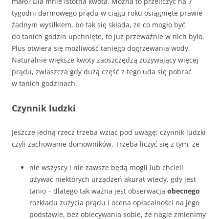
mało? Dla mnie istotna kwota. Można to przeliczyć na 7
tygodni darmowego prądu w ciągu roku osiągnięte prawie
żadnym wysiłkiem, bo tak się składa, że co mogło być
do tanich godzin upchnięte, to już przeważnie w nich było.
Plus otwiera się możliwość taniego dogrzewania wody.
Naturalnie większe kwoty zaoszczędzą zużywający więcej
prądu, zwłaszcza gdy dużą część z tego uda się pobrać
w tanich godzinach.
Czynnik ludzki
Jeszcze jedną rzecz trzeba wziąć pod uwagę: czynnik ludzki
czyli zachowanie domowników. Trzeba liczyć się z tym, że
nie wszyscy i nie zawsze będą mogli lub chcieli
używać niektórych urządzeń akurat wtedy, gdy jest
tanio – dlatego tak ważna jest obserwacja
obecnego
rozkładu zużycia prądu i ocena opłacalności na jego
podstawie, bez obiecywania sobie, że nagle zmienimy