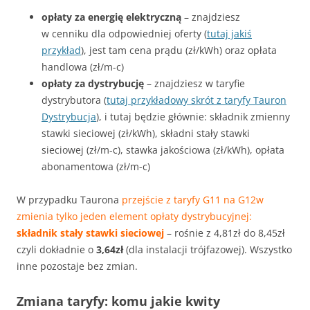
opłaty za energię elektryczną
– znajdziesz
w cenniku dla odpowiedniej oferty (
tutaj jakiś
przykład
), jest tam cena prądu (zł/kWh) oraz opłata
handlowa (zł/m-c)
opłaty za dystrybucję
– znajdziesz w taryfie
dystrybutora (
tutaj przykładowy skrót z taryfy Tauron
Dystrybucja
), i tutaj będzie głównie: składnik zmienny
stawki sieciowej (zł/kWh), składni stały stawki
sieciowej (zł/m-c), stawka jakościowa (zł/kWh), opłata
abonamentowa (zł/m-c)
W przypadku Taurona
przejście z taryfy G11 na G12w
zmienia tylko jeden element opłaty dystrybucyjnej:
składnik stały stawki sieciowej
– rośnie z 4,81zł do 8,45zł
czyli dokładnie o
3,64zł
(dla instalacji trójfazowej). Wszystko
inne pozostaje bez zmian.
Zmiana taryfy: komu jakie kwity