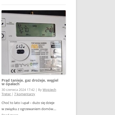
Prąd tanieje, gaz drożeje, węgiel
w opałach
30 czerwca 2024 17:42
|
By
Wojciech
Treter
|
7 komentarzy
Choć to lato i upał – dużo się dzieje
w związku z ogrzewaniem domów....
Read more →