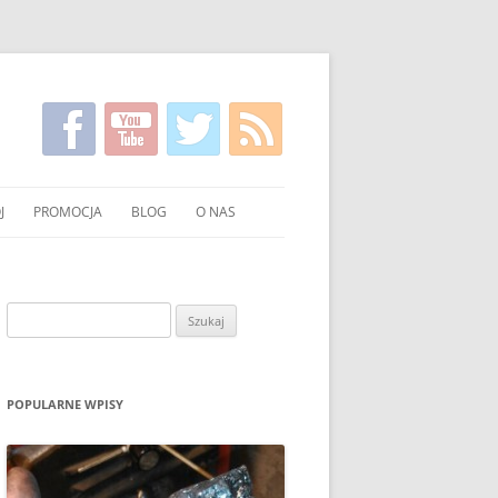
J
PROMOCJA
BLOG
O NAS
KIRGISKI
FILMY NA TEMAT CZYSTSZEGO
KONTAKT
PALENIA WĘGLEM I DREWNEM
NIE WĘGLA I DREWNA
Szukaj:
UCHNI
POKAZY EKONOMICZNEGO
PALENIA W PIECU
OWANIE WĘGLA I DREWNA
ULOTKI I PLAKATY
POPULARNE WPISY
O PALENIU BEZ DYMU W MEDIACH