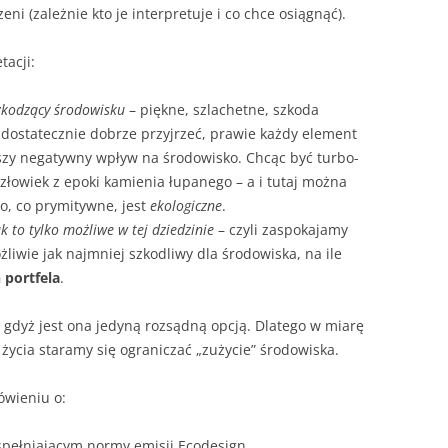
eni (zależnie kto je interpretuje i co chce osiągnąć).
tacji:
zkodzący środowisku
– piękne, szlachetne, szkoda
ę dostatecznie dobrze przyjrzeć, prawie każdy element
kszy negatywny wpływ na środowisko. Chcąc być turbo-
człowiek z epoki kamienia łupanego – a i tutaj można
o, co prymitywne, jest
ekologiczne
.
k to tylko możliwe w tej dziedzinie
– czyli zaspokajamy
liwie jak najmniej szkodliwy dla środowiska, na ile
 portfela
.
, gdyż jest ona jedyną rozsądną opcją. Dlatego w miarę
życia staramy się ograniczać „zużycie” środowiska.
ówieniu o:
spełniającym normy emisji Ecodesign