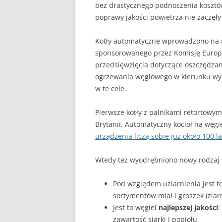
bez drastycznego podnoszenia kosztów
poprawy jakości powietrza nie zaczęły 
Kotły automatyczne wprowadzono na r
sponsorowanego przez Komisję Euro
przedsięwzięcia dotyczące oszczędzani
ogrzewania węglowego w kierunku wyżs
w te cele.
Pierwsze kotły z palnikami retortowy
Brytanii. Automatyczny kocioł na węgi
urządzenia liczą sobie już około 100 la
Wtedy też wyodrębniono nowy rodzaj
Pod względem uziarnienia jest to
sortymentów miał i groszek (zi
Jest to węgiel
najlepszej jakości
:
zawartość siarki i popiołu