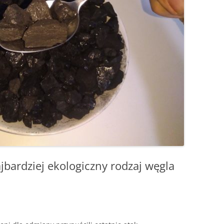
KOSZTUJE
INSTALACJA GRAWITACYJNA –
GRUNTOWA?
FOTOWOLTAIKA – JAK
ROZPALANIE OD GÓRY –
PROBLEMY W
CZY WARTO WYMIENIAĆ STARE
ACH –
URUCHOMIĆ WŁASNĄ INSTALACJĘ
INSTRUKCJA KROK PO KROKU
FOTOWOLTAIKI
GRUBE RURY?
EK, PIEC – (NIE TYLKO)
IE, JAK
KROK PO KROKU
ENERGETYCZN
RWOWE OGRZEWANIE
PALENIE KROCZĄCE
JAK CZYTAĆ REKLAMY KOTŁÓW
CZESNEGO DOMU
RENOWACJA STAREGO KOMINA
PRĄD STAŁY 
ROZPALANIE OD GÓRY – PYTA
TANIA, DROGA, POLSKA,
SZCZEGÓŁ W 
A CIEPŁA CZY OGRZEWANIE
EKONOMICZNE OGRZEWANIE
I ODPOWIEDZI
UŻYWANA, PRZERABIANA –
DIABEŁ
WE
GAZEM
POMPA CIEPŁA W PIĘCIU
W POGONI ZA CIEPŁEM
NOWE ZASADY
SMAKACH
 SPALANIA
WOLTAIKA DO OGRZEWANIA
JAK NAPRAWIĆ WENTYLACJĘ W
CO UCIEKA KOMINEM
FOTOWOLTAIKI
U
DOMU
ETRY
WYBUCHY W KOTLE
BUFOR DO POMPY CIEPŁA – KIEDY
JAK POZBYĆ SIĘ SMOŁY I SADZY
POTRZEBNY, JAKA POJEMNOŚĆ?
bardziej ekologiczny rodzaj węgla
POŻAR KOMINA – UNIKAJ GO J
CHUNEK
INSTALACJA GRZEWCZA – JAK
OGNIA. PRZYCZYNA
TO SIĘ ROBI
I ZAPOBIEGANIE
MODERNIZACJA KOTŁA
KOROZJA NISKOTEMPERATUR
ZASYPOWEGO