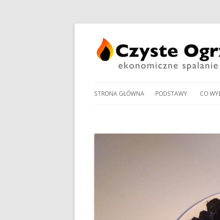
STRONA GŁÓWNA
PODSTAWY
CO WY
PRZEGLĄD UCHWAŁ
NOWO
ANTYSMOGOWYCH
KOTŁ
NORMY EMISJI I SPRA
KOTŁ
DOMOWYCH KOTŁÓW
NA PE
NA DREWNO / WĘGIEL /
PROM
RODZAJE KOTŁÓW WĘ
W OG
MANDAT ZA PALENIE W 
POMP