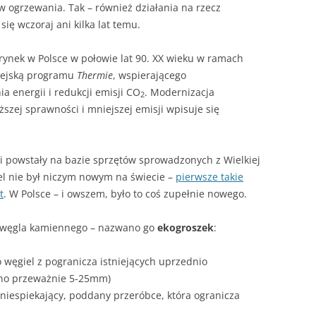
 ogrzewania. Tak – również działania na rzecz
się wczoraj ani kilka lat temu.
ynek w Polsce w połowie lat 90. XX wieku w ramach
pejską programu
Thermie
, wspierającego
a energii i redukcji emisji CO
. Modernizacja
2
zej sprawności i mniejszej emisji wpisuje się
mi powstały na bazie sprzętów sprowadzonych z Wielkiej
el nie był niczym nowym na świecie –
pierwsze takie
t
. W Polsce – i owszem, było to coś zupełnie nowego.
 węgla kamiennego – nazwano go
ekogroszek
:
 węgiel z pogranicza istniejących uprzednio
arno przeważnie 5-25mm)
 niespiekający, poddany przeróbce, która ogranicza