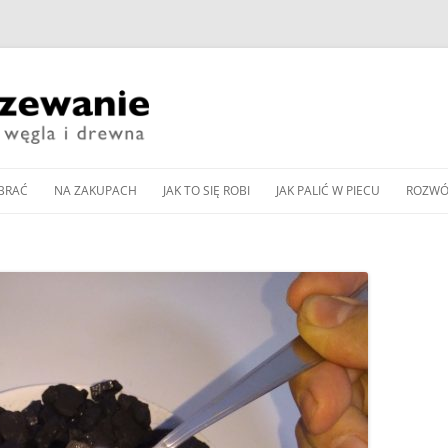
Przeskocz
do
BRAĆ
NA ZAKUPACH
JAK TO SIĘ ROBI
JAK PALIĆ W PIECU
ROZWÓ
treści
CZESNE KOTŁY ZASYPOWE
KUP PAN WĘGIEL: TANI
DOBÓR MOCY KOTŁA
JAK WYREGULOWAĆ KOCIOŁ
PIEC 
CZY DOBRY?
WĘGLOWEGO
WĘGLOWY BEZ PODAJNIKA
Y PODAJNIKOWE NA WĘGIEL
SPALA
WNOŚCI DLA
ZAKUP KOTŁA NA DREWNO /
DOBÓR MOCY POMPY CIEPŁA
JAK WYREGULOWAĆ KOCIOŁ
OD K
Y AUTOMATYCZNE
WĘGIEL W 2024 ROKU
DO OGRZEWANIA
PODAJNIKOWY NA WĘGIEL
LLET
ZGAZ
 PELLET
EKOGROSZEK
PRZEGLĄD NOWOCZESNYCH
BUFOR CIEPŁA – CENTRALA
IENNIKI PODCZERWIENI
GLOWYCH
KOTŁÓW ZASYPOWYCH
ENERGETYCZNA DOMU
JAK PALIĆ W PIECU KAFLOWYM
RZEWANIU MIESZKAŃ
NA WĘGIEL I DREWNO
PIECU –
CZYSZCZENIE KOMINA
JAK PALIĆ W KOMINKU
A CIEPŁA POWIETRZNA