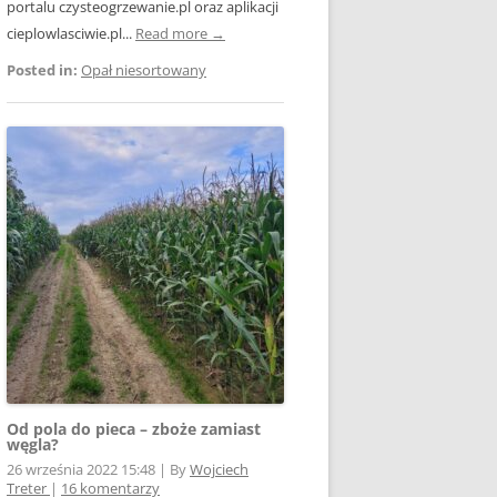
portalu czysteogrzewanie.pl oraz aplikacji
cieplowlasciwie.pl...
Read more →
Posted in:
Opał niesortowany
Od pola do pieca – zboże zamiast
węgla?
26 września 2022 15:48
|
By
Wojciech
Treter
|
16 komentarzy