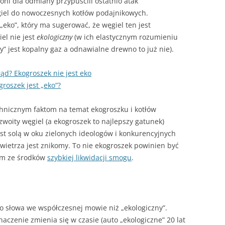
loni dla odmiany przypuścili ostatnio atak
– JAK HISZPAŃSKA INKWIZYCJA
ęgiel do nowoczesnych kotłów podajnikowych.
JAK PALIĆ W KOTLE DOLNEGO
„eko”, który ma sugerować, że węgiel ten jest
SPALANIA
el nie jest
ekologiczny
(w ich elastycznym rozumieniu
A SIĘ
y” jest kopalny gaz a odnawialne drewno to już nie).
? Ekogroszek nie jest eko
roszek jest „eko”?
echnicznym faktom na temat ekogroszku i kotłów
zwoity węgiel (a ekogroszek to najlepszy gatunek)
st solą w oku zielonych ideologów i konkurencyjnych
wietrza jest znikomy. To nie ekogroszek powinien być
ym ze środków
szybkiej likwidacji smogu
.
 słowa we współczesnej mowie niż „ekologiczny”.
znaczenie zmienia się w czasie (auto „ekologiczne” 20 lat