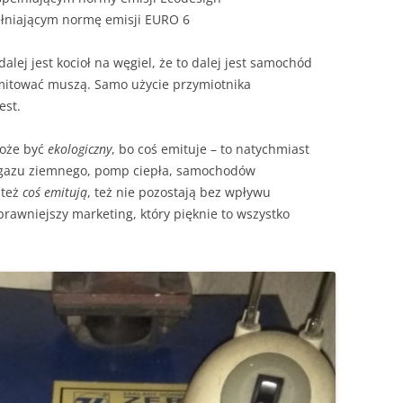
łniającym normę emisji EURO 6
alej jest kocioł na węgiel, że to dalej jest samochód
emitować muszą. Samo użycie przymiotnika
est.
może być
ekologiczny
, bo coś emituje – to natychmiast
m gazu ziemnego, pomp ciepła, samochodów
 też
coś emitują
, też nie pozostają bez wpływu
prawniejszy marketing, który pięknie to wszystko