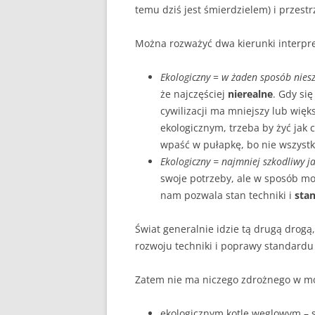
temu dziś jest śmierdzielem) i przestrz
Można rozważyć dwa kierunki interpre
Ekologiczny
=
w żaden sposób nies
że najczęściej
nierealne
. Gdy si
cywilizacji ma mniejszy lub wię
ekologicznym, trzeba by żyć jak 
wpaść w pułapkę, bo nie wszystk
Ekologiczny = najmniej szkodliwy ja
swoje potrzeby, ale w sposób moż
nam pozwala stan techniki i
stan
Świat generalnie idzie tą drugą drogą
rozwoju techniki i poprawy standardu 
Zatem nie ma niczego zdrożnego w m
ekologicznym kotle węglowym – 