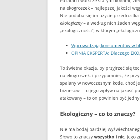
Po latach walki ze starymi kotłami, zie
DLACZEGO PIEC KOPCI
na ekogroszek – najlepszej jakości w
ZRĘBKA DRZEWNA
Nie podoba się im użycie przedrostka 
ekologiczny
– a według nich żaden węgi
GDY BIEDA NIE POZWAL
„ekologiczności”, w którym „ekologiczn
OGRZAĆ
Wprowadzają konsumentów w błąd
OPINIA EKSPERTA: Dlaczego EKOg
To świetna okazja, by przyjrzeć się t
na ekogroszek, i przypomnieć, że przy
spalany w nowoczesnym kotle, choć je
biznesów – to jego wpływ na jakość po
atakowany – to on powinien być jedn
Ekologiczny – co to znaczy?
Nie ma bodaj bardziej wyświechtanego
Słowo to znaczy
wszystko i nic
, jego 