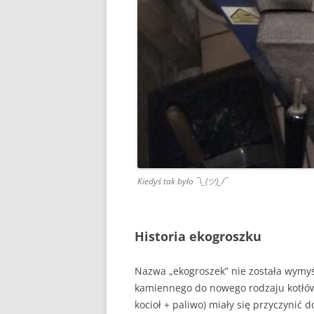
Kiedyś tak było ¯\_(ツ)_/¯
Historia ekogroszku
Nazwa „ekogroszek” nie została wymyś
kamiennego do nowego rodzaju kotłów,
kocioł + paliwo) miały się przyczynić