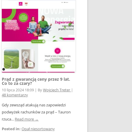
Prąd z gwarancją ceny przez 9 lat.
Co to za czary?
10 lipca 2024 18:09
|
By
Wojciech Treter
|
48 komentarzy
Gdy zewsząd atakują nas zapowiedzi
podwyżek rachunków za prąd – Tauron
rzuca...
Read more →
Posted in:
Opał niesortowany