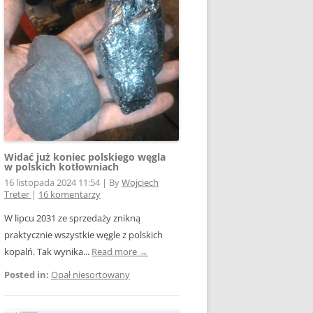
E WSPÓŁPRACY
 Z SIECIĄ
Ą
W FOTOWOLTAICE –
NIA
KTÓRYM TKWI
 ROZLICZENIA
 – JAK ŻYĆ?
Widać już koniec polskiego węgla
w polskich kotłowniach
16 listopada 2024 11:54
|
By
Wojciech
Treter
|
16 komentarzy
W lipcu 2031 ze sprzedaży znikną
praktycznie wszystkie węgle z polskich
AK
kopalń. Tak wynika...
Read more →
Posted in:
Opał niesortowany
OWA