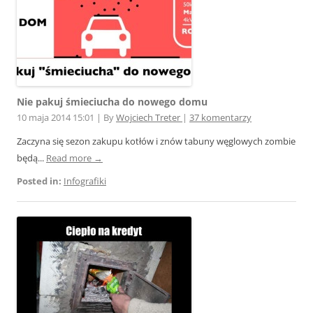
Nie pakuj śmieciucha do nowego domu
10 maja 2014 15:01
|
By
Wojciech Treter
|
37 komentarzy
Zaczyna się sezon zakupu kotłów i znów tabuny węglowych zombie
będą...
Read more →
Posted in:
Infografiki