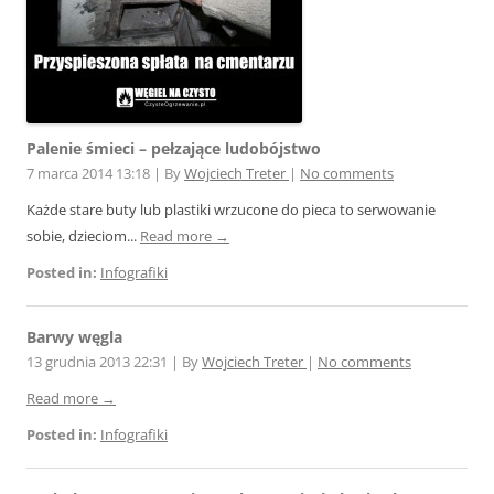
Palenie śmieci – pełzające ludobójstwo
7 marca 2014 13:18
|
By
Wojciech Treter
|
No comments
Każde stare buty lub plastiki wrzucone do pieca to serwowanie
sobie, dzieciom...
Read more →
Posted in:
Infografiki
Barwy węgla
13 grudnia 2013 22:31
|
By
Wojciech Treter
|
No comments
Read more →
Posted in:
Infografiki