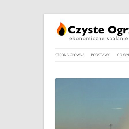
STRONA GŁÓWNA
PODSTAWY
CO WY
PRZEGLĄD UCHWAŁ
NOWO
ANTYSMOGOWYCH
KOTŁ
NORMY EMISJI I SPRA
KOTŁ
DOMOWYCH KOTŁÓW
NA PE
NA DREWNO / WĘGIEL /
PROM
RODZAJE KOTŁÓW WĘ
W OG
MANDAT ZA PALENIE W 
POMP