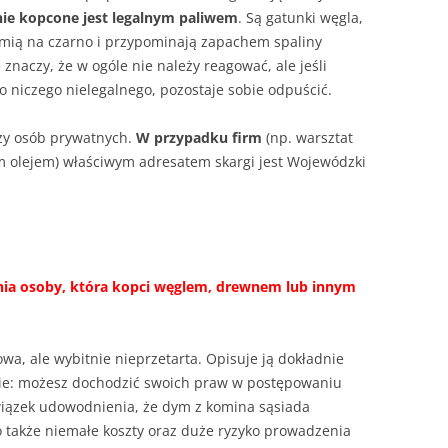
ie kopcone jest legalnym paliwem
. Są gatunki węgla,
ymią na czarno i przypominają zapachem spaliny
 znaczy, że w ogóle nie należy reagować, ale jeśli
 niczego nielegalnego, pozostaje sobie odpuścić.
zy osób prywatnych.
W przypadku firm
(np. warsztat
m olejem) właściwym adresatem skargi jest Wojewódzki
ia osoby, która kopci węglem, drewnem lub innym
wa, ale wybitnie nieprzetarta. Opisuje ją dokładnie
cie: możesz dochodzić swoich praw w postępowaniu
wiązek udowodnienia, że dym z komina sąsiada
o także niemałe koszty oraz duże ryzyko prowadzenia