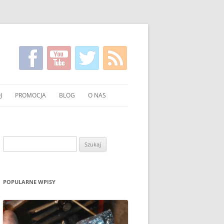
J
PROMOCJA
BLOG
O NAS
KIRGISKI
FILMY NA TEMAT CZYSTSZEGO
KONTAKT
PALENIA WĘGLEM I DREWNEM
NIE WĘGLA I DREWNA
Szukaj:
UCHNI
POKAZY EKONOMICZNEGO
PALENIA W PIECU
OWANIE WĘGLA I DREWNA
ULOTKI I PLAKATY
POPULARNE WPISY
O PALENIU BEZ DYMU W MEDIACH