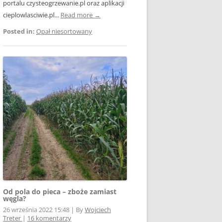
portalu czysteogrzewanie.pl oraz aplikacji
cieplowlasciwie.pl...
Read more →
Posted in:
Opał niesortowany
Od pola do pieca – zboże zamiast
węgla?
26 września 2022 15:48
|
By
Wojciech
Treter
|
16 komentarzy