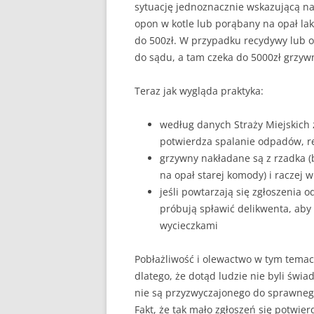
sytuację jednoznacznie wskazującą na
opon w kotle lub porąbany na opał la
do 500zł. W przypadku recydywy lub 
do sądu, a tam czeka do 5000zł grzyw
Teraz jak wygląda praktyka:
według danych Straży Miejskich 
potwierdza spalanie odpadów, re
grzywny nakładane są z rzadka 
na opał starej komody) i raczej 
jeśli powtarzają się zgłoszenia o
próbują spławić delikwenta, aby
wycieczkami
Pobłażliwość i olewactwo w tym temaci
dlatego, że dotąd ludzie nie byli świa
nie są przyzwyczajonego do sprawnego
Fakt, że tak mało zgłoszeń się potwier