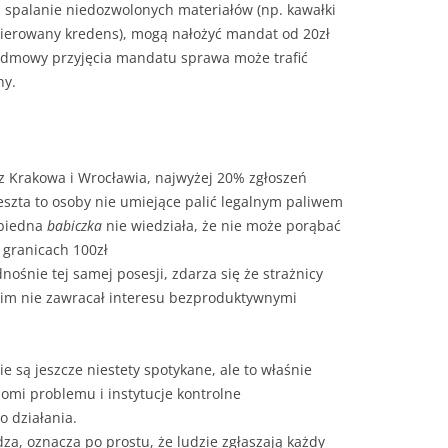
 spalanie niedozwolonych materiałów (np. kawałki
kierowany kredens), mogą nałożyć mandat od 20zł
odmowy przyjęcia mandatu sprawa może trafić
ny.
z Krakowa i Wrocławia, najwyżej 20% zgłoszeń
szta to osoby nie umiejące palić legalnym paliwem
(biedna
babiczka
nie wiedziała, że nie może porąbać
w granicach 100zł
dnośnie tej samej posesji, zdarza się że strażnicy
 im nie zawracał interesu bezproduktywnymi
e są jeszcze niestety spotykane, ale to właśnie
domi problemu i instytucje kontrolne
 działania.
dza, oznacza po prostu, że ludzie zgłaszają każdy