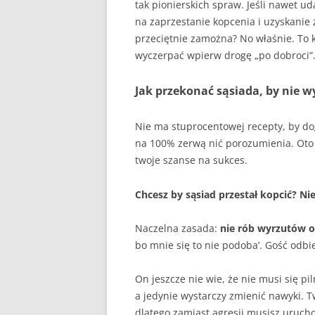
tak pionierskich spraw. Jeśli nawet ud
na zaprzestanie kopcenia i uzyskanie
przeciętnie zamożna? No właśnie. To 
wyczerpać wpierw drogę „po dobroci”
Jak przekonać sąsiada, by nie 
Nie ma stuprocentowej recepty, by do
na 100% zerwą nić porozumienia. Oto
twoje szanse na sukces.
Chcesz by sąsiad przestał kopcić? N
Naczelna zasada:
nie rób wyrzutów o
bo mnie się to nie podoba’. Gość odbie
On jeszcze nie wie, że nie musi się p
a jedynie wystarczy zmienić nawyki. 
dlatego zamiast agresji musisz uruchomi