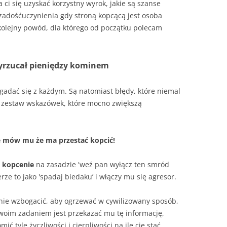
a ci się uzyskać korzystny wyrok, jakie są szanse
 zadośćuczynienia gdy stroną kopcącą jest osoba
kolejny powód, dla którego od początku polecam
.
wyrzucał pieniędzy kominem
gadać się z każdym. Są natomiast błędy, które niemal
 zestaw wskazówek, które mocno zwiększą
ie mów mu że ma przestać kopcić!
 kopcenie
na zasadzie 'weź pan wyłącz ten smród
rze to jako 'spadaj biedaku’ i włączy mu się agresor.
ilnie wzbogacić, aby ogrzewać w cywilizowany sposób,
Twoim zadaniem jest przekazać mu tę informację,
ć tyle życzliwości i cierpliwości na ile cię stać.