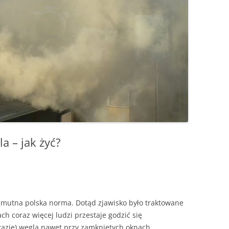
KOSZTUJE
INSTALACJA GRAWITACYJNA –
GRUNTOWA?
FOTOWOLTAIKA – JAK
ROZPALANIE OD GÓRY –
PROBLEMY W
CZY WARTO WYMIENIAĆ STARE
ACH –
URUCHOMIĆ WŁASNĄ INSTALACJĘ
INSTRUKCJA KROK PO KROKU
FOTOWOLTAIKI
GRUBE RURY?
EK, PIEC – (NIE TYLKO)
IE, JAK
KROK PO KROKU
ENERGETYCZN
RWOWE OGRZEWANIE
PALENIE KROCZĄCE
JAK CZYTAĆ REKLAMY KOTŁÓW
CZESNEGO DOMU
RENOWACJA STAREGO KOMINA
PRĄD STAŁY 
ROZPALANIE OD GÓRY – PYTA
TANIA, DROGA, POLSKA,
SZCZEGÓŁ W 
A CIEPŁA CZY OGRZEWANIE
EKONOMICZNE OGRZEWANIE
I ODPOWIEDZI
UŻYWANA, PRZERABIANA –
DIABEŁ
WE
GAZEM
POMPA CIEPŁA W PIĘCIU
W POGONI ZA CIEPŁEM
NOWE ZASADY
SMAKACH
 SPALANIA
WOLTAIKA DO OGRZEWANIA
JAK NAPRAWIĆ WENTYLACJĘ W
CO UCIEKA KOMINEM
FOTOWOLTAIKI
U
DOMU
ETRY
WYBUCHY W KOTLE
la – jak żyć?
BUFOR DO POMPY CIEPŁA – KIEDY
JAK POZBYĆ SIĘ SMOŁY I SADZY
POTRZEBNY, JAKA POJEMNOŚĆ?
POŻAR KOMINA – UNIKAJ GO J
CHUNEK
INSTALACJA GRZEWCZA – JAK
OGNIA. PRZYCZYNA
TO SIĘ ROBI
I ZAPOBIEGANIE
mutna polska norma. Dotąd zjawisko było traktowane
MODERNIZACJA KOTŁA
ach coraz więcej ludzi przestaje godzić się
KOROZJA NISKOTEMPERATUR
ZASYPOWEGO
azie) węgla nawet przy zamkniętych oknach,