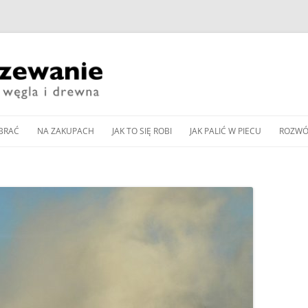
Przeskocz
do
BRAĆ
NA ZAKUPACH
JAK TO SIĘ ROBI
JAK PALIĆ W PIECU
ROZWÓ
treści
CZESNE KOTŁY ZASYPOWE
KUP PAN WĘGIEL: TANI
DOBÓR MOCY KOTŁA
JAK WYREGULOWAĆ KOCIOŁ
PIEC 
CZY DOBRY?
WĘGLOWEGO
WĘGLOWY BEZ PODAJNIKA
Y PODAJNIKOWE NA WĘGIEL
SPALA
WNOŚCI DLA
ZAKUP KOTŁA NA DREWNO /
DOBÓR MOCY POMPY CIEPŁA
JAK WYREGULOWAĆ KOCIOŁ
OD K
Y AUTOMATYCZNE
WĘGIEL W 2024 ROKU
DO OGRZEWANIA
PODAJNIKOWY NA WĘGIEL
LLET
ZGAZ
 PELLET
EKOGROSZEK
PRZEGLĄD NOWOCZESNYCH
BUFOR CIEPŁA – CENTRALA
IENNIKI PODCZERWIENI
GLOWYCH
KOTŁÓW ZASYPOWYCH
ENERGETYCZNA DOMU
JAK PALIĆ W PIECU KAFLOWYM
RZEWANIU MIESZKAŃ
NA WĘGIEL I DREWNO
PIECU –
CZYSZCZENIE KOMINA
JAK PALIĆ W KOMINKU
A CIEPŁA POWIETRZNA