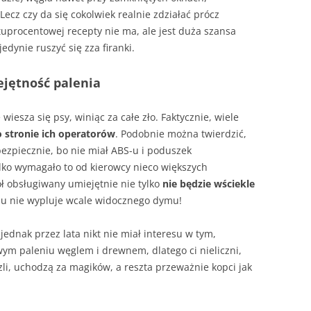
– JAK HISZPAŃSKA INKWIZYCJA
ecz czy da się cokolwiek realnie zdziałać prócz
tuprocentowej recepty nie ma, ale jest duża szansa
JAK PALIĆ W KOTLE DOLNEGO
edynie ruszyć się zza firanki.
SPALANIA
A SIĘ
ejętność palenia
iesza się psy, winiąc za całe zło. Faktycznie, wiele
o stronie ich operatorów
. Podobnie można twierdzić,
bezpiecznie, bo nie miał ABS-u i poduszek
lko wymagało to od kierowcy nieco większych
oł obsługiwany umiejętnie nie tylko
nie będzie wściekle
asu nie wypluje wcale widocznego dymu!
jednak przez lata nikt nie miał interesu w tym,
m paleniu węglem i drewnem, dlatego ci nieliczni,
szli, uchodzą za magików, a reszta przeważnie kopci jak