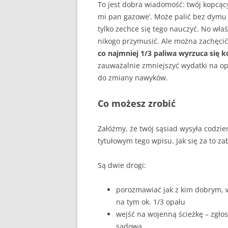
To jest dobra wiadomość: twój kopcący
mi pan gazowe’. Może palić bez dymu
tylko zechce się tego nauczyć. No właśn
nikogo przymusić. Ale można zachęcić!
co najmniej 1/3 paliwa wyrzuca się
zauważalnie zmniejszyć wydatki na opa
do zmiany nawyków.
Co możesz zrobić
Załóżmy, że twój sąsiad wysyła codzie
tytułowym tego wpisu. Jak się za to za
Są dwie drogi:
porozmawiać jak z kim dobrym, wy
na tym ok. 1/3 opału
wejść na wojenną ścieżkę – zgło
sądową