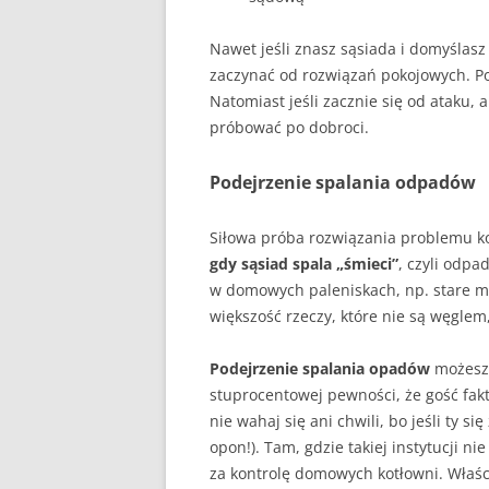
Nawet jeśli znasz sąsiada i domyślasz
zaczynać od rozwiązań pokojowych. Po p
Natomiast jeśli zacznie się od ataku, 
próbować po dobroci.
Podejrzenie spalania odpadów
Siłowa próba rozwiązania problemu k
gdy sąsiad spala „śmieci”
, czyli odpa
w domowych paleniskach, np. stare meb
większość rzeczy, które nie są węgl
Podejrzenie spalania opadów
możesz 
stuprocentowej pewności, że gość fak
nie wahaj się ani chwili, bo jeśli ty 
opon!). Tam, gdzie takiej instytucji
za kontrolę domowych kotłowni. Właści