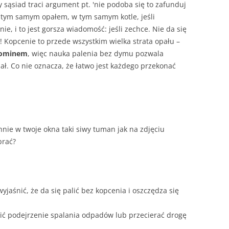
 sąsiad traci argument pt. 'nie podoba się to zafunduj
 tym samym opałem, w tym samym kotle, jeśli
ie, i to jest gorsza wiadomość: jeśli zechce. Nie da się
 Kopcenie to przede wszystkim wielka strata opału –
 kominem
, więc nauka palenia bez dymu pozwala
ł. Co nie oznacza, że łatwo jest każdego przekonać
nnie w twoje okna taki siwy tuman jak na zdjęciu
brać?
jaśnić, że da się palić bez kopcenia i oszczędza się
sić podejrzenie spalania odpadów lub przecierać drogę