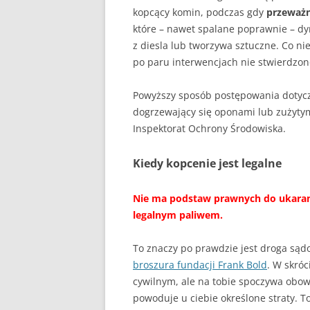
kopcący komin, podczas gdy
przeważn
które – nawet spalane poprawnie – d
z diesla lub tworzywa sztuczne. Co nie
po paru interwencjach nie stwierdzono
Powyższy sposób postępowania dotyc
dogrzewający się oponami lub zużyty
Inspektorat Ochrony Środowiska.
Kiedy kopcenie jest legalne
Nie ma podstaw prawnych do ukaran
legalnym paliwem.
To znaczy po prawdzie jest droga sądo
broszura fundacji Frank Bold
. W skró
cywilnym, ale na tobie spoczywa obo
powoduje u ciebie określone straty. T