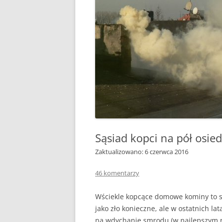
KIEDY, ZA CO, ILE TO 
CZY 
ZAKAZ PALENIA W PIEC
KOMIN
GDZIE JEST, GDZIE BĘDZ
REZE
ŻYĆ?
NOWO
JAK PALIĆ DREWNEM
POMP
JAK PALIĆ KOKSEM
GAZO
DYM I SADZA A JAKOŚĆ
FOTO
DOM
PODSTAWOWE PARAM
Sąsiad kopci na pół osied
WĘGLA KAMIENNEGO
Zaktualizowano: 6 czerwca 2016
CAŁA POLSKA CZYTA
ZE ZROZUMIENIEM RA
46 komentarzy
ZA GAZ
Wściekle kopcące domowe kominy to s
BRYKIET SŁOMIANY
jako zło konieczne, ale w ostatnich lat
na wdychanie smrodu (w najlepszym r