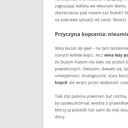
DLACZEGO PIEC KOPCI
zagryzając kotleta we własnym domu. L
złorzeczenia pod nosem zza firanki? S
ZRĘBKA DRZEWNA
na poprawę sytuacji od zaraz. Musisz j
GDY BIEDA NIE POZWAL
OGRZAĆ
Przyczyna kopcenia: nieumi
Stary kocioł, zły opał
– na tym tandemie w
starych kotłów kopci, lecz
wina leży p
że Dużym Fiatem nie dało się jeździć 
powietrznych. Owszem, dawało się, ty
umiejętności. Analogicznie, stary koci
kopcił
, ale wręcz przez większość cz
Taki styl palenia powinien być normą, 
by upowszechniać wiedzę o prawidłowy
którzy ją posiedli lub sami do niej do
dzicy.