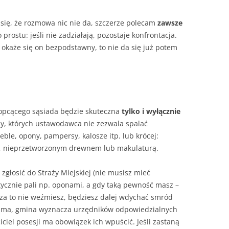
 się, że rozmowa nic nie da, szczerze polecam
zawsze
rostu: jeśli nie zadziałają, pozostaje konfrontacja.
a okaże się on bezpodstawny, to nie da się już potem
opcącego sąsiada będzie skuteczna
tylko i wyłącznie
dy, których ustawodawca nie zezwala spalać
le, opony, pampersy, kalosze itp. lub krócej:
em, nieprzetworzonym drewnem lub makulaturą.
zgłosić do Straży Miejskiej (nie musisz mieć
tycznie pali np. oponami, a gdy taką pewność masz –
się za to nie weźmiesz, będziesz dalej wdychać smród
 nie ma, gmina wyznacza urzędników odpowiedzialnych
ciel posesji ma obowiązek ich wpuścić. Jeśli zastaną