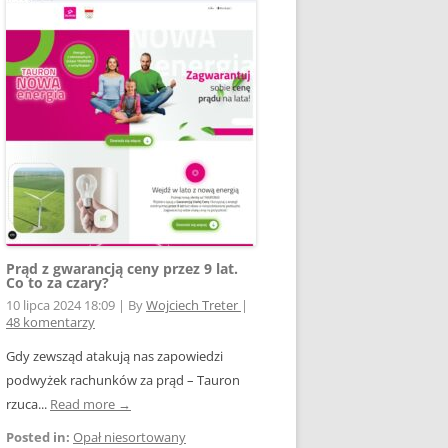
Prąd z gwarancją ceny przez 9 lat.
Co to za czary?
10 lipca 2024 18:09
|
By
Wojciech Treter
|
48 komentarzy
Gdy zewsząd atakują nas zapowiedzi
podwyżek rachunków za prąd – Tauron
rzuca...
Read more →
Posted in:
Opał niesortowany