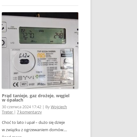
Prąd tanieje, gaz drożeje, węgiel
w opałach
30 czerwca 2024 17:42
|
By
Wojciech
Treter
|
7 komentarzy
Choć to lato i upał – dużo się dzieje
w związku z ogrzewaniem domów....
Read more →