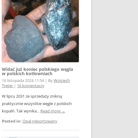
E WSPÓŁPRACY
 Z SIECIĄ
Ą
W FOTOWOLTAICE –
NIA
KTÓRYM TKWI
 ROZLICZENIA
 – JAK ŻYĆ?
Widać już koniec polskiego węgla
w polskich kotłowniach
16 listopada 2024 11:54
|
By
Wojciech
Treter
|
16 komentarzy
W lipcu 2031 ze sprzedaży znikną
praktycznie wszystkie węgle z polskich
AK
kopalń. Tak wynika...
Read more →
Posted in:
Opał niesortowany
OWA