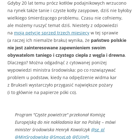
Gdyby 20 lat temu prócz kotłów podajnikowych wrzucono
na rynek także tanie i czyste kotły zasypowe, dziś nie byłoby
wielkiego śmierdzącego problemu. Czasu nie cofniemy,
ale możemy ruszyć temat dziś. Niestety z odpowiedzi
na
moją petycję sprzed trzech miesięcy
w tej sprawie
(a raczej ich niemalże braku) wynika, że
państwo polskie
nie jest zainteresowane zapewnieniem swoim
obywatelom taniego i czystego ciepła z węgla i drewna
.
Dlaczego? Można odgadnąć z cytowanej poniżej
wypowiedzi ministra środowiska: po co rozwiązywać
problem u podstaw, kiedy na odpędzenie widma kar
z Brukseli wystarczyło przygasić największe pożary
(i to głównie na papierze póki co).
Program "Czyste powietrze" przekonał Komisję
Europejską do nie nakładania kar na Polskę – mówi
minister środowiska Henryk Kowalczyk
@se_pl
@MinSrodowiska
@SmogLab
@EUinPL