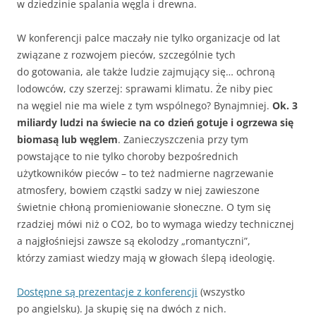
w dziedzinie spalania węgla i drewna.
W konferencji palce maczały nie tylko organizacje od lat
związane z rozwojem pieców, szczególnie tych
do gotowania, ale także ludzie zajmujący się… ochroną
lodowców, czy szerzej: sprawami klimatu. Że niby piec
na węgiel nie ma wiele z tym wspólnego? Bynajmniej.
Ok. 3
miliardy ludzi na świecie na co dzień gotuje i ogrzewa się
biomasą lub węglem
. Zanieczyszczenia przy tym
powstające to nie tylko choroby bezpośrednich
użytkowników pieców – to też nadmierne nagrzewanie
atmosfery, bowiem cząstki sadzy w niej zawieszone
świetnie chłoną promieniowanie słoneczne. O tym się
rzadziej mówi niż o CO2, bo to wymaga wiedzy technicznej
a najgłośniejsi zawsze są ekolodzy „romantyczni”,
którzy zamiast wiedzy mają w głowach ślepą ideologię.
Dostępne są prezentacje z konferencji
(wszystko
po angielsku). Ja skupię się na dwóch z nich.