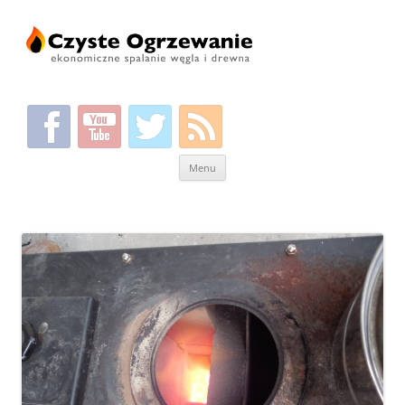
Przeskocz
Menu
do
treści