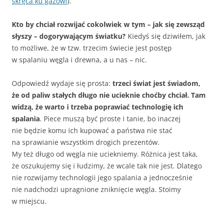
skręca ku gazowi
).
Kto by chciał rozwijać cokolwiek w tym – jak się zewsząd
słyszy – dogorywającym światku?
Kiedyś się dziwiłem, jak
to możliwe, że w tzw. trzecim świecie jest postęp
w spalaniu węgla i drewna, a u nas – nic.
Odpowiedź wydaje się prosta:
trzeci świat jest świadom,
że od paliw stałych długo nie ucieknie choćby chciał. Tam
widzą, że warto i trzeba poprawiać technologię ich
spalania
. Piece muszą być proste i tanie, bo inaczej
nie będzie komu ich kupować a państwa nie stać
na sprawianie wszystkim drogich prezentów.
My też długo od węgla nie uciekniemy. Różnica jest taka,
że oszukujemy się i łudzimy, że wcale tak nie jest. Dlatego
nie rozwijamy technologii jego spalania a jednocześnie
nie nadchodzi upragnione zniknięcie węgla. Stoimy
w miejscu.