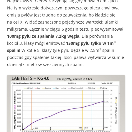
Najciekawsze rzeczy zaczynają się gdy mowa o emisjach.
Na tym wykresie dotyczącym powyższego pieca chwilowa
emisja pyłów jest trudna do zauważenia, bo kładzie się
na osi X. Widać zaznaczone pojedyncze wartości: ułamki
miligrama. Łącznie w ciągu 6 godzin testu piec wyemitował
100mg pyłu ze spalenia 7,2kg węgla
. Dla porównania
3
kocioł 3. klasy mógł emitować
150mg pyłu tylko w 1m
3
spalin!
W kotle 5. klasy tyle pyłu będzie w 2,5m
spalin
podczas gdy spalenie takiej ilości paliwa wytwarza w sumie
dziesiątki metrów sześciennych spalin.