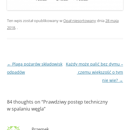
Ten wpis został opublikowany w
Opał niesortowany
dnia
28 maja
2018
,
.
Zobacz
←
Plaga pożarów składowisk
Każdy może palić bez dymu –
wpisy
odpadów
czemu większość o tym
nie wie?
→
84 thoughts on “
Prawdziwy postęp techniczny
w spalaniu węgla
”
Przemek