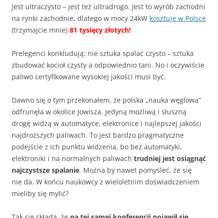
Jest ultraczysto – jest też ultradrogo. Jest to wyrób zachodni
na rynki zachodnie, dlatego w mocy 24kW
kosztuje w Polsce
(trzymajcie mnie)
81 tysięcy złotych!
Prelegenci konkludują: nie sztuka spalać czysto – sztuka
zbudować kocioł czysty a odpowiednio tani. No i oczywiście
paliwo certyfikowane wysokiej jakości musi być.
Dawno się o tym przekonałem, że polska „nauka węglowa”
odfrunęła w okolice Jowisza. Jedyną możliwą i słuszną
drogę widzą w automatyce, elektronice i najlepszej jakości
najdroższych paliwach. To jest bardzo pragmatyczne
podejście z ich punktu widzenia, bo bez automatyki,
elektroniki i na normalnych paliwach
trudniej jest osiągnąć
najczystsze spalanie
. Można by nawet pomyśleć, że się
nie da. W końcu naukowcy z wieloletnim doświadczeniem
mieliby się mylić?
Tak się składa, że
na tej samej konferencji pojawił się