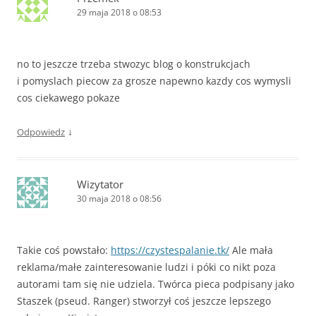
29 maja 2018 o 08:53
no to jeszcze trzeba stwozyc blog o konstrukcjach
i pomyslach piecow za grosze napewno kazdy cos wymysli
cos ciekawego pokaze
↓
Odpowiedz
Wizytator
30 maja 2018 o 08:56
Takie coś powstało:
https://czystespalanie.tk/
Ale mała
reklama/małe zainteresowanie ludzi i póki co nikt poza
autorami tam się nie udziela. Twórca pieca podpisany jako
Staszek (pseud. Ranger) stworzył coś jeszcze lepszego