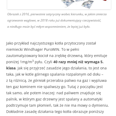
Obrazek z 2016, pierwotnie satyryczny wobec kierunku, w jakim zmierza
ogrzewanie węglowe, w 2018 roku już dokumentujący rzeczywistość,
a niedługo może być miłym wspomnieniem, że lepiej już było.
Jako przykład najczystszego kotła przytoczony został
niemiecki Windhager PuroWIN. To w pełni
zautomatyzowany kocioł na zrębkę drzewną, który emituje
3
poniżej 1mg/m
pyłu. Czyli
40 razy mniej niż wymaga 5.
klasa
. Jak się przyjrzeć zasadzie jego działania, to jest ona
taka, jak w kotle górnego spalania rozpalonym od dołu –
z tą różnicą, że
górniak
przerabia paliwo na gaz i wypluwa
ten gaz kominem nie spaliwszy go. Tutaj z początku jest
tak samo, ale potem inaczej: nad paliwem znajduje się
palnik, w którym gaz drzewny jest spalany a automatyki
podtrzymuje tam płomień, tak że nie ma mowy o dymieniu.
Dokładnie zasadę działania tego kotła obrazuje poniższy