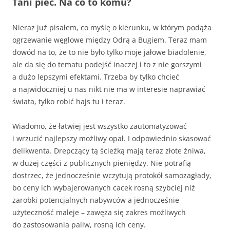
Tani piec. Na co to komu?
Nieraz już pisałem, co myślę o kierunku, w którym podąża
ogrzewanie węglowe między Odrą a Bugiem. Teraz mam
dowód na to, że to nie było tylko moje jałowe biadolenie,
ale da się do tematu podejść inaczej i to z nie gorszymi
a dużo lepszymi efektami. Trzeba by tylko chcieć
a najwidoczniej u nas nikt nie ma w interesie naprawiać
świata, tylko robić hajs tu i teraz.
Wiadomo, że łatwiej jest wszystko zautomatyzować
i wrzucić najlepszy możliwy opał. I odpowiednio skasować
delikwenta. Drepczący tą ścieżką mają teraz złote żniwa,
w dużej części z publicznych pieniędzy. Nie potrafią
dostrzec, że jednocześnie wczytują protokół samozagłady,
bo ceny ich wybajerowanych cacek rosną szybciej niż
zarobki potencjalnych nabywców a jednocześnie
użyteczność maleje – zawęża się zakres możliwych
do zastosowania paliw, rosną ich ceny.