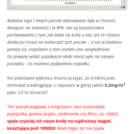
Badania tego i innych pieców wykonywane były w Chinach,
Mongolii, na Indonezji i w RPA. Nie są bezpośrednio
porównywalne z tym, jak bada się kotły u nas, ale ta różnica
działa po trosze na niekorzyść tych pieców – u nas w badaniu
pomija się rozpalanie a tam zostało ono uwzględnione
(tu powyżej widać pojedyncze skoki emisji pyłu na samym
początku – to moment podpalenia rozpałki).
Na podstawie wykresu można przyjąć, że średnio piec
3
emitował (zaokrąglając z zapasem w górę) jakieś
0,2mg/m
pyłu. Co to oznacza?
Ten piecyk węglowy z Kirgistanu, bez automatyki,
podajnika, grama prądu, elektroniki czy filtra, za ~600zł,
spala czyściej niż nasze kotły na najdroższy węgiel,
kosztujące pod 10000zł
. Mało tego: on nie spala