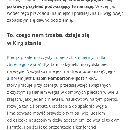
jaskrawy przykład podważający tę narrację
. Więcej: ja,
wobec tego przykładu, na miejscu polskiej „nauki węglowej”
zapadłbym się dawno pod ziemię.
To, czego nam trzeba, dzieje się
w Kirgistanie
Kiedyś pisałem o czystych piecach kuchennych dla
„trzeciego świata”
. Był tam rodzynek: mongolski piec
na węgiel (wszystko inne jest na drewno/biomasę). Jego
autorem jest
Crispin Pemberton-Pigott
z RPA,
który pracuje przy szeregu przedsięwzięć związanych
z czystym spalaniem węgla w domowych piecach w wielu
krajach. Jako jeden z niewielu naukowców na tym poletku
rozwija tanie i proste urządzenia do spalania węgla
i ma odwagę mówić prawdę o tym paliwie ludziom
od dziecka nauczonym doświadczeniem, że węgiel to dym
i smród. Poniżej jego prezentacja z konferencji