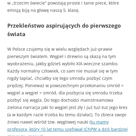
w „trzecim świecie” powstają proste i tanie piece, które
emisją biją na głowę naszą 5. klasę.
Przekleństwo aspirujących do pierwszego
świata
W Polsce czujemy się w wielu względach już-prawie
pierwszym światem. Węgiel i drewno są skazą na tym
wyobrażeniu, jakby gdzieś wybiło XIX-wieczne szambo.
Każdy normalny człowiek, co sam nie musiał się w tym
nigdy taplać, chciałby się tego smrodu pozbyć czym
prędzej. Ponieważ w powszechnym przekonaniu smród =
węgiel a węgiel = smród, dla pozbycia się smrodu trzeba
pozbyć się węgla. Do tego dochodzi mainstreamowa
zielona narracja jaki to węgiel jest zły i już tuż-tuż jego kres
(a w każdym razie trzeba ku temu działać). To zbiera swoje
żniwo nawet wśród tzw. węglowej nauki (
tu mamy
profesora, który 10 lat temu szefował IChPW a dziś bardziej