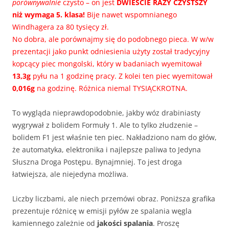
porównywalnie
czysto – on jest
DWIEŚCIE RAZY CZYSTSZY
niż wymaga 5. klasa!
Bije nawet wspomnianego
Windhagera za 80 tysięcy zł.
No dobra, ale porównajmy się do podobnego pieca. W w/w
prezentacji jako punkt odniesienia użyty został tradycyjny
kopcący piec mongolski, który w badaniach wyemitował
13,3g
pyłu na 1 godzinę pracy. Z kolei ten piec wyemitował
0,016g
na godzinę. Różnica niemal TYSIĄCKROTNA.
To wygląda nieprawdopodobnie, jakby wóz drabiniasty
wygrywał z bolidem Formuły 1. Ale to tylko złudzenie –
bolidem F1 jest właśnie ten piec. Nakładziono nam do głów,
że automatyka, elektronika i najlepsze paliwa to Jedyna
Słuszna Droga Postępu. Bynajmniej. To jest droga
łatwiejsza, ale niejedyna możliwa.
Liczby liczbami, ale niech przemówi obraz. Poniższa grafika
prezentuje różnicę w emisji pyłów ze spalania węgla
kamiennego zależnie od
jakości spalania
. Proszę