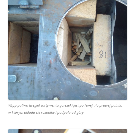
Wsyp paliwa (węgiel sortymentu gorszek) jest po lewej. Po prawej palnik,
w którym układa się rozpałkę i podpala od góry