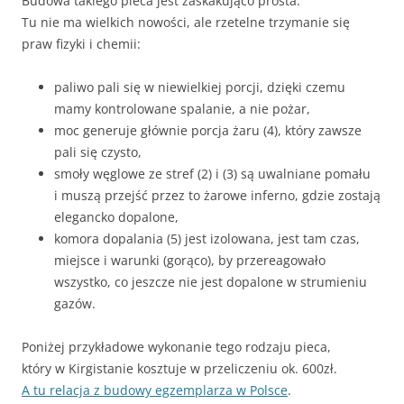
Budowa takiego pieca jest zaskakująco prosta.
Tu nie ma wielkich nowości, ale rzetelne trzymanie się
praw fizyki i chemii:
paliwo pali się w niewielkiej porcji, dzięki czemu
mamy kontrolowane spalanie, a nie pożar,
moc generuje głównie porcja żaru (4), który zawsze
pali się czysto,
smoły węglowe ze stref (2) i (3) są uwalniane pomału
i muszą przejść przez to żarowe inferno, gdzie zostają
elegancko dopalone,
komora dopalania (5) jest izolowana, jest tam czas,
miejsce i warunki (gorąco), by przereagowało
wszystko, co jeszcze nie jest dopalone w strumieniu
gazów.
Poniżej przykładowe wykonanie tego rodzaju pieca,
który w Kirgistanie kosztuje w przeliczeniu ok. 600zł.
A tu relacja z budowy egzemplarza w Polsce
.