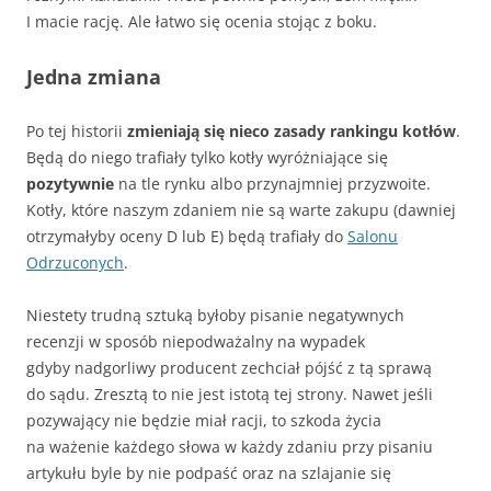
I macie rację. Ale łatwo się ocenia stojąc z boku.
Jedna zmiana
Po tej historii
zmieniają się nieco zasady rankingu kotłów
.
Będą do niego trafiały tylko kotły wyróżniające się
pozytywnie
na tle rynku albo przynajmniej przyzwoite.
Kotły, które naszym zdaniem nie są warte zakupu (dawniej
otrzymałyby oceny D lub E) będą trafiały do
Salonu
Odrzuconych
.
Niestety trudną sztuką byłoby pisanie negatywnych
recenzji w sposób niepodważalny na wypadek
gdyby nadgorliwy producent zechciał pójść z tą sprawą
do sądu. Zresztą to nie jest istotą tej strony. Nawet jeśli
pozywający nie będzie miał racji, to szkoda życia
na ważenie każdego słowa w każdy zdaniu przy pisaniu
artykułu byle by nie podpaść oraz na szlajanie się