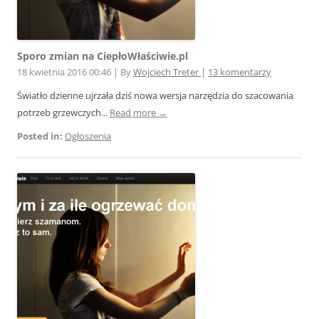
Sporo zmian na CiepłoWłaściwie.pl
18 kwietnia 2016 00:46
|
By
Wojciech Treter
|
13 komentarzy
Światło dzienne ujrzała dziś nowa wersja narzędzia do szacowania
potrzeb grzewczych...
Read more →
Posted in:
Ogłoszenia