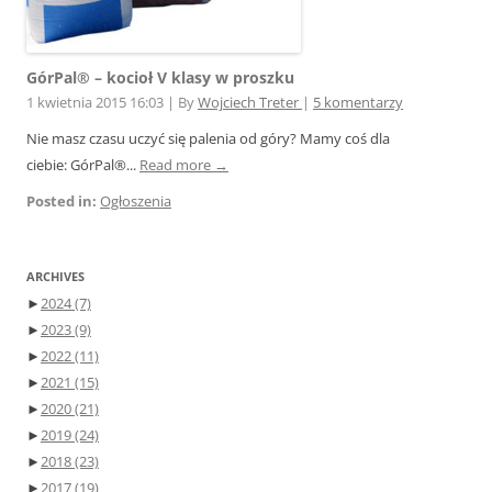
GórPal® – kocioł V klasy w proszku
1 kwietnia 2015 16:03
|
By
Wojciech Treter
|
5 komentarzy
Nie masz czasu uczyć się palenia od góry? Mamy coś dla
ciebie: GórPal®...
Read more →
Posted in:
Ogłoszenia
ARCHIVES
►
2024
(7)
►
2023
(9)
►
2022
(11)
►
2021
(15)
►
2020
(21)
►
2019
(24)
►
2018
(23)
►
2017
(19)