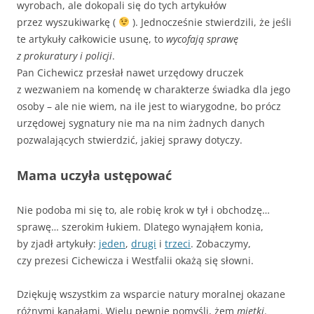
wyrobach, ale dokopali się do tych artykułów
przez wyszukiwarkę (
). Jednocześnie stwierdzili, że jeśli
te artykuły całkowicie usunę, to
wycofają sprawę
z prokuratury i policji
.
Pan Cichewicz przesłał nawet urzędowy druczek
z wezwaniem na komendę w charakterze świadka dla jego
osoby – ale nie wiem, na ile jest to wiarygodne, bo prócz
urzędowej sygnatury nie ma na nim żadnych danych
pozwalających stwierdzić, jakiej sprawy dotyczy.
Mama uczyła ustępować
Nie podoba mi się to, ale robię krok w tył i obchodzę…
sprawę… szerokim łukiem. Dlatego wynająłem konia,
by zjadł artykuły:
jeden
,
drugi
i
trzeci
. Zobaczymy,
czy prezesi Cichewicza i Westfalii okażą się słowni.
Dziękuję wszystkim za wsparcie natury moralnej okazane
różnymi kanałami. Wielu pewnie pomyśli, żem
miętki
.