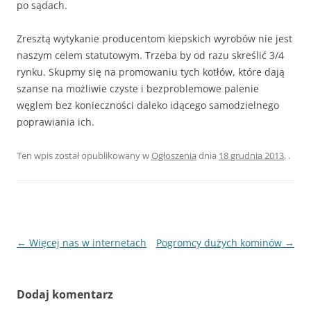
po sądach.
Zresztą wytykanie producentom kiepskich wyrobów nie jest
naszym celem statutowym. Trzeba by od razu skreślić 3/4
rynku. Skupmy się na promowaniu tych kotłów, które dają
szanse na możliwie czyste i bezproblemowe palenie
węglem bez konieczności daleko idącego samodzielnego
poprawiania ich.
Ten wpis został opublikowany w
Ogłoszenia
dnia
18 grudnia 2013
,
.
Zobacz
←
Więcej nas w internetach
Pogromcy dużych kominów
→
wpisy
Dodaj komentarz