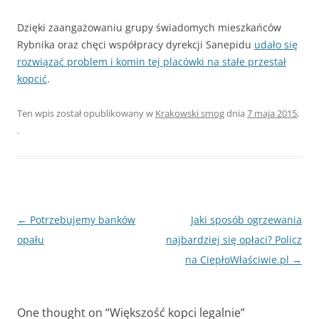
Dzięki zaangażowaniu grupy świadomych mieszkańców
Rybnika oraz chęci współpracy dyrekcji Sanepidu
udało się
rozwiązać problem i komin tej placówki na stałe przestał
kopcić
.
Ten wpis został opublikowany w
Krakowski smog
dnia
7 maja 2015
,
.
Zobacz
←
Potrzebujemy banków
Jaki sposób ogrzewania
wpisy
opału
najbardziej się opłaci? Policz
na CiepłoWłaściwie.pl
→
One thought on “
Większość kopci legalnie
”