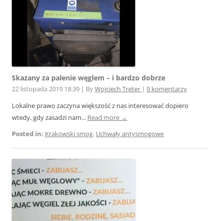
Skazany za palenie węglem – i bardzo dobrze
22 listopada 2019 18:39
|
By
Wojciech Treter
|
9 komentarzy
Lokalne prawo zaczyna większość z nas interesować dopiero
wtedy, gdy zasadzi nam...
Read more →
Posted in:
Krakowski smog
,
Uchwały antysmogowe