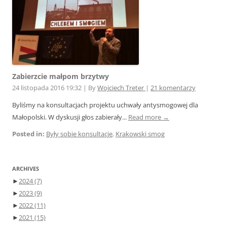
Zabierzcie małpom brzytwy
24 listopada 2016 19:32
|
By
Wojciech Treter
|
21 komentarzy
Byliśmy na konsultacjach projektu uchwały antysmogowej dla
Małopolski. W dyskusji głos zabierały...
Read more →
Posted in:
Były sobie konsultacje
,
Krakowski smog
ARCHIVES
►
2024
(7)
►
2023
(9)
►
2022
(11)
►
2021
(15)