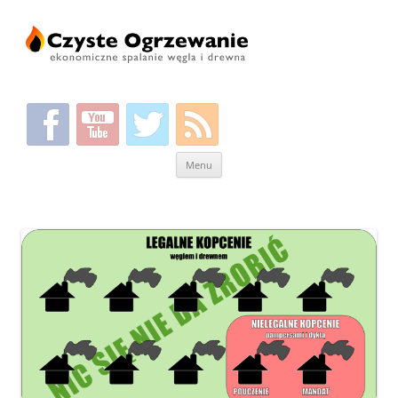
Przeskocz
Menu
do
treści