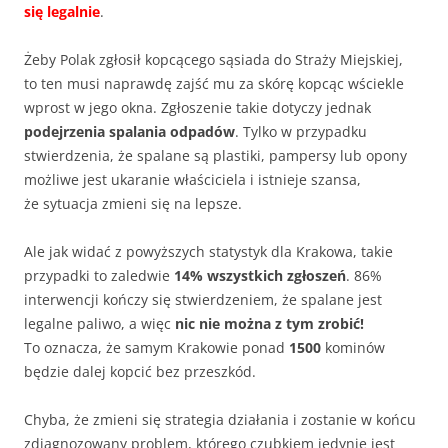
się legalnie
.
Żeby Polak zgłosił kopcącego sąsiada do Straży Miejskiej,
to ten musi naprawdę zajść mu za skórę kopcąc wściekle
wprost w jego okna. Zgłoszenie takie dotyczy jednak
podejrzenia spalania odpadów
. Tylko w przypadku
stwierdzenia, że spalane są plastiki, pampersy lub opony
możliwe jest ukaranie właściciela i istnieje szansa,
że sytuacja zmieni się na lepsze.
Ale jak widać z powyższych statystyk dla Krakowa, takie
przypadki to zaledwie
14% wszystkich zgłoszeń
. 86%
interwencji kończy się stwierdzeniem, że spalane jest
legalne paliwo, a więc
nic nie można z tym zrobić!
To oznacza, że samym Krakowie ponad
1500
kominów
będzie dalej kopcić bez przeszkód.
Chyba, że zmieni się strategia działania i zostanie w końcu
zdiagnozowany problem, którego czubkiem jedynie jest