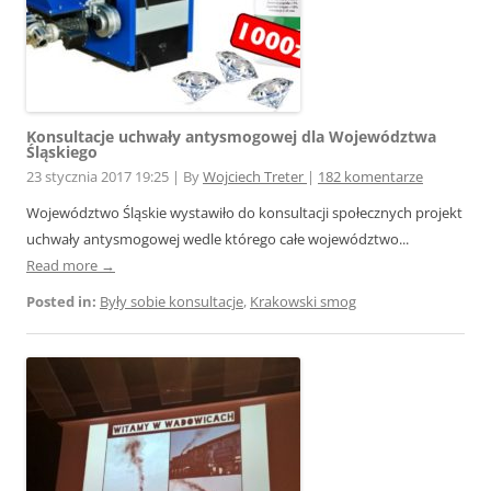
Konsultacje uchwały antysmogowej dla Województwa
Śląskiego
23 stycznia 2017 19:25
|
By
Wojciech Treter
|
182 komentarze
Województwo Śląskie wystawiło do konsultacji społecznych projekt
uchwały antysmogowej wedle którego całe województwo...
Read more →
Posted in:
Były sobie konsultacje
,
Krakowski smog