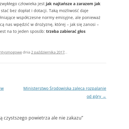
zwykłego człowieka jest
jak najtańsze a zarazem jak
 stać bez dopłat i dotacji. Taką możliwość daje
niające współczesne normy emisyjne, ale ponieważ
cą nas wpędzić w drożyznę, której – jak się zanosi –
Jest na to jeden sposób:
trzeba zabierać głos
antysmogowe
dnia
2 października 2017
,
.
iw
Ministerstwo Środowiska zaleca rozpalanie
od góry
→
ą czystszego powietrza ale nie zakazu
”