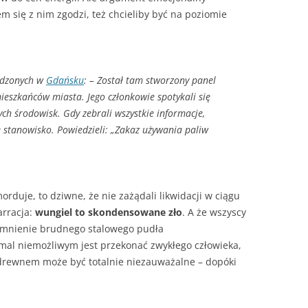
 się z nim zgodzi, też chcieliby być na poziomie
wadzonych w
Gdańsku
: – Został tam stworzony panel
ieszkańców miasta. Jego członkowie spotykali się
ch środowisk. Gdy zebrali wszystkie informacje,
 stanowisko. Powiedzieli: „Zakaz używania paliw
orduje, to dziwne, że nie zażądali likwidacji w ciągu
arracja:
wungiel to skondensowane zło
. A że wszyscy
omnienie brudnego stalowego pudła
mal niemożliwym jest przekonać zwykłego człowieka,
drewnem może być totalnie niezauważalne – dopóki