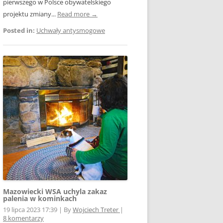
pierwszego w Polsce obywatelskiego
projektu zmiany...
Read more →
Posted in:
Uchwały antysmogowe
Mazowiecki WSA uchyla zakaz
palenia w kominkach
19 lipca 2023 17:39
|
By
Wojciech Treter
|
8 komentarzy