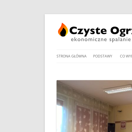
STRONA GŁÓWNA
PODSTAWY
CO WY
PRZEGLĄD UCHWAŁ
NOWO
ANTYSMOGOWYCH
KOTŁ
NORMY EMISJI I SPRA
KOTŁ
DOMOWYCH KOTŁÓW
NA PE
NA DREWNO / WĘGIEL /
PROM
RODZAJE KOTŁÓW WĘ
W OG
MANDAT ZA PALENIE W 
POMP