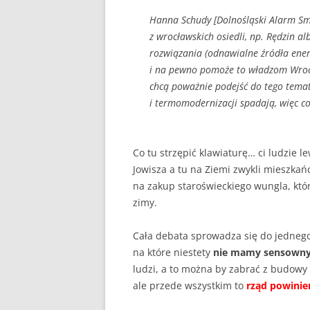
Hanna Schudy [Dolnośląski Alarm S
z wrocławskich osiedli, np. Rędzin a
rozwiązania (odnawialne źródła energ
i na pewno pomoże to władzom Wrocła
chcą poważnie podejść do tego temat
i termomodernizacji spadają, więc co
Co tu strzępić klawiaturę… ci ludzie 
Jowisza a tu na Ziemi zwykli mieszkań
na zakup staroświeckiego wungla, któ
zimy.
Cała debata sprowadza się do jednego
na które niestety
nie mamy sensown
ludzi, a to można by zabrać z budow
ale przede wszystkim to
rząd powinie