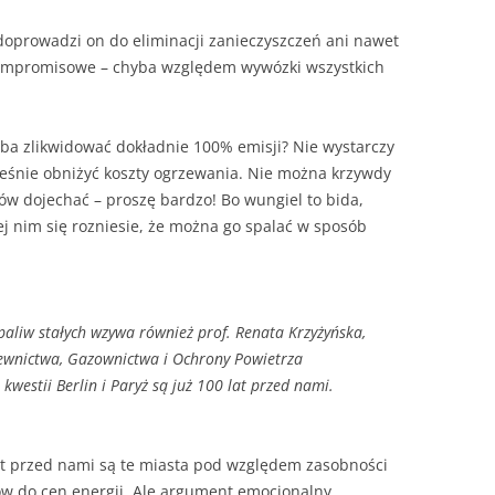
e doprowadzi on do eliminacji zanieczyszczeń ani nawet
kompromisowe – chyba względem wywózki wszystkich
zeba zlikwidować dokładnie 100% emisji? Nie wystarczy
cześnie obniżyć koszty ogrzewania. Nie można krzywdy
ów dojechać – proszę bardzo! Bo wungiel to bida,
j nim się rozniesie, że można go spalać w sposób
 paliw stałych wzywa również prof. Renata Krzyżyńska,
zewnictwa, Gazownictwa i Ochrony Powietrza
j kwestii Berlin i Paryż są już 100 lat przed nami.
lat przed nami są te miasta pod względem zasobności
dów do cen energii. Ale argument emocjonalny