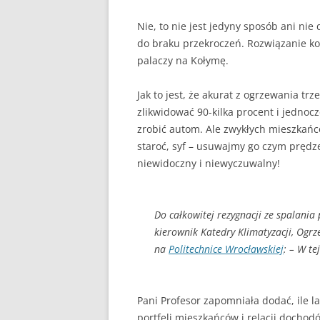
Nie, to nie jest jedyny sposób ani ni
do braku przekroczeń. Rozwiązanie 
palaczy na Kołymę.
Jak to jest, że akurat z ogrzewania tr
zlikwidować 90-kilka procent i jedno
zrobić autom. Ale zwykłych mieszkańc
staroć, syf – usuwajmy go czym prędze
niewidoczny i niewyczuwalny!
Do całkowitej rezygnacji ze spalania
kierownik Katedry Klimatyzacji, Ogr
na
Politechnice Wrocławskiej
: – W te
Pani Profesor zapomniała dodać, ile 
portfeli mieszkańców i relacji docho