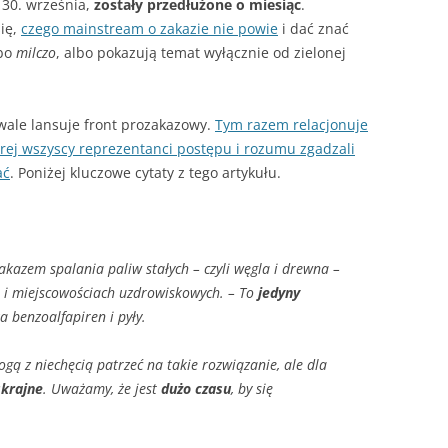
 30. września,
zostały przedłużone o miesiąc
.
– JAK HISZPAŃSKA INKWIZYCJA
ię,
czego mainstream o zakazie nie powie
i dać znać
JAK PALIĆ W KOTLE DOLNEGO
lbo
milczo
, albo pokazują temat wyłącznie od zielonej
SPALANIA
A SIĘ
ale lansuje front prozakazowy.
Tym razem relacjonuje
órej wszyscy reprezentanci postępu i rozumu zgadzali
ać
. Poniżej kluczowe cytaty z tego artykułu.
kazem spalania paliw stałych – czyli węgla i drewna –
 i miejscowościach uzdrowiskowych. – To
jedyny
a benzoalfapiren i pyły.
gą z niechęcią patrzeć na takie rozwiązanie, ale dla
krajne
. Uważamy, że jest
dużo czasu
, by się