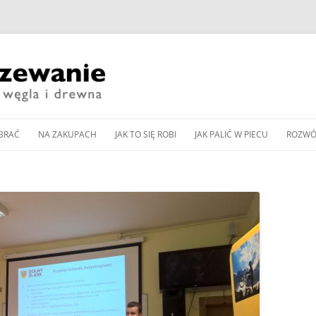
Przeskocz
do
BRAĆ
NA ZAKUPACH
JAK TO SIĘ ROBI
JAK PALIĆ W PIECU
ROZWÓ
treści
CZESNE KOTŁY ZASYPOWE
KUP PAN WĘGIEL: TANI
DOBÓR MOCY KOTŁA
JAK WYREGULOWAĆ KOCIOŁ
PIEC 
CZY DOBRY?
WĘGLOWEGO
WĘGLOWY BEZ PODAJNIKA
Y PODAJNIKOWE NA WĘGIEL
SPALA
WNOŚCI DLA
ZAKUP KOTŁA NA DREWNO /
DOBÓR MOCY POMPY CIEPŁA
JAK WYREGULOWAĆ KOCIOŁ
OD K
Y AUTOMATYCZNE
WĘGIEL W 2024 ROKU
DO OGRZEWANIA
PODAJNIKOWY NA WĘGIEL
LLET
ZGAZ
 PELLET
EKOGROSZEK
PRZEGLĄD NOWOCZESNYCH
BUFOR CIEPŁA – CENTRALA
IENNIKI PODCZERWIENI
GLOWYCH
KOTŁÓW ZASYPOWYCH
ENERGETYCZNA DOMU
JAK PALIĆ W PIECU KAFLOWYM
RZEWANIU MIESZKAŃ
NA WĘGIEL I DREWNO
PIECU –
CZYSZCZENIE KOMINA
JAK PALIĆ W KOMINKU
A CIEPŁA POWIETRZNA