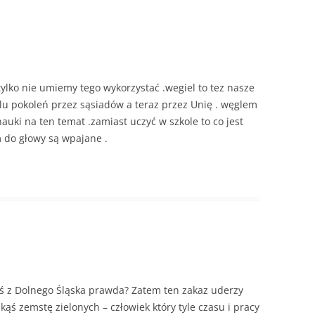
lko nie umiemy tego wykorzystać .wegiel to tez nasze
lu pokoleń przez sąsiadów a teraz przez Unię . węglem
auki na ten temat .zamiast uczyć w szkole to co jest
m do głowy są wpajane .
steś z Dolnego Śląska prawda? Zatem ten zakaz uderzy
akąś zemstę zielonych – człowiek który tyle czasu i pracy