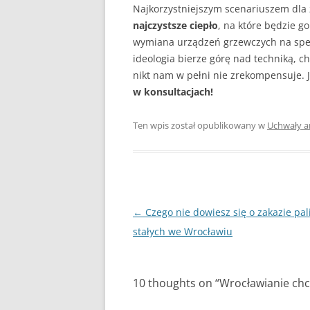
Najkorzystniejszym scenariuszem dla 
najczystsze ciepło
, na które będzie go
wymiana urządzeń grzewczych na speł
ideologia bierze górę nad techniką, ch
nikt nam w pełni nie zrekompensuje. 
w konsultacjach!
Ten wpis został opublikowany w
Uchwały 
Zobacz
←
Czego nie dowiesz się o zakazie pal
wpisy
stałych we Wrocławiu
10 thoughts on “
Wrocławianie chc