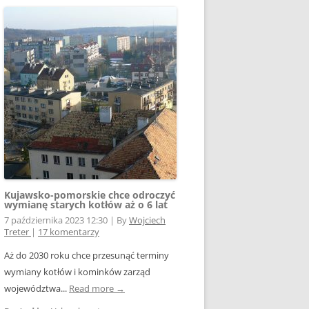
Kujawsko-pomorskie chce odroczyć
wymianę starych kotłów aż o 6 lat
7 października 2023 12:30
|
By
Wojciech
Treter
|
17 komentarzy
Aż do 2030 roku chce przesunąć terminy
wymiany kotłów i kominków zarząd
województwa...
Read more →