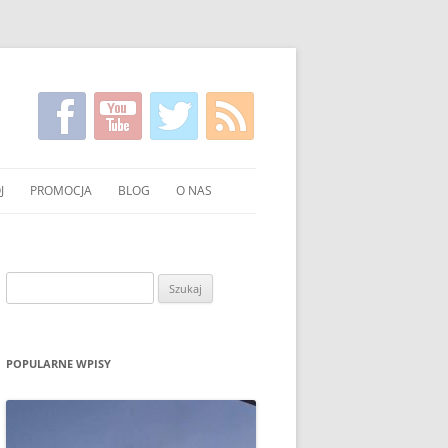
J
PROMOCJA
BLOG
O NAS
KIRGISKI
FILMY NA TEMAT CZYSTSZEGO
KONTAKT
PALENIA WĘGLEM I DREWNEM
NIE WĘGLA I DREWNA
Szukaj:
UCHNI
POKAZY EKONOMICZNEGO
PALENIA W PIECU
OWANIE WĘGLA I DREWNA
ULOTKI I PLAKATY
POPULARNE WPISY
O PALENIU BEZ DYMU W MEDIACH