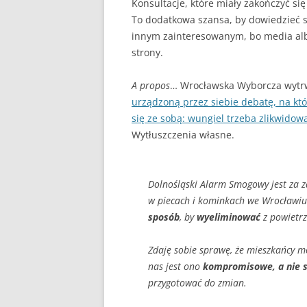
Konsultacje, które miały zakończyć się
DLACZEGO PIEC KOPCI
To dodatkowa szansa, by dowiedzieć s
ZRĘBKA DRZEWNA
innym zainteresowanym, bo media a
strony.
GDY BIEDA NIE POZWAL
OGRZAĆ
A propos
… Wrocławska Wyborcza wytrw
urządzoną przez siebie debatę, na kt
się ze sobą: wungiel trzeba zlikwidow
Wytłuszczenia własne.
Dolnośląski Alarm Smogowy jest za za
w piecach i kominkach we Wrocławiu
sposób
, by
wyeliminować
z powietrz
Zdaję sobie sprawę, że mieszkańcy mo
nas jest ono
kompromisowe, a nie s
przygotować do zmian.