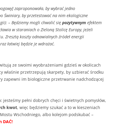
mogowy] zaproponowała, by wybrać jedno
lbo Świniary, by przetestować na nim ekologiczne
ii): – Będziemy mogli chwalić się
pozytywnym
efektem
wia w staraniach o Zieloną Stolicę Europy, jeżeli
u. Zresztą koszty odnawialnych źródeł energii
raz łatwiej będzie je wdrażać.
lewitują ze swoimi wyobrażeniami gdzieś w okolicach
cy właśnie przetrzepują skarpety, by uzbierać środku
ry zapewni im biologiczne przetrwanie nadchodzącej
: jesteśmy pełni dobrych chęci i świetnych pomysłów,
ych kwot
, więc będziemy szukać a to w kieszeniach
y Mostu Wschodniego, albo kolejom podskubać –
n DAĆ!