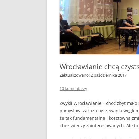
KIEDY, ZA CO, ILE TO 
CZY 
ZAKAZ PALENIA W PIEC
KOMIN
GDZIE JEST, GDZIE BĘDZ
REZE
ŻYĆ?
NOWO
JAK PALIĆ DREWNEM
POMP
JAK PALIĆ KOKSEM
GAZO
Wrocławianie chcą czysts
DYM I SADZA A JAKOŚĆ
FOTO
DOM
Zaktualizowano: 2 października 2017
PODSTAWOWE PARAM
WĘGLA KAMIENNEGO
10 komentarzy
CAŁA POLSKA CZYTA
Zwykli Wrocławianie – choć zbyt mało z 
ZE ZROZUMIENIEM RA
pomysłowi zakazu ogrzewania węglem 
ZA GAZ
że tak fundamentalna i kosztowna zmi
i bez wiedzy zainteresowanych. Ale to
BRYKIET SŁOMIANY