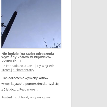
E WSPÓŁPRACY
 Z SIECIĄ
Ą
W FOTOWOLTAICE –
NIA
KTÓRYM TKWI
 ROZLICZENIA
 – JAK ŻYĆ?
Nie będzie (na razie) odroczenia
wymiany kotłów w kujawsko-
pomorskim
27 listopada 2023 23:42
|
By
Wojciech
Treter
|
19 komentarzy
Plan odroczenia wymiany kotłów
AK
w woj. kujawsko-pomorskim skurczył się
z 6 lat do…...
Read more →
Posted in:
Uchwały antysmogowe
OWA