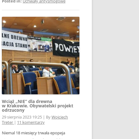
Posted in:
Uchwały antysmogowe
Wciąż „NIE” dla drewna
w Krakowie. Obywatelski projekt
odrzucony
29 sierpnia 2023 19:25
|
By
Wojciech
Treter
|
11 komentarzy
Niemal 18 miesięcy trwała epopeja