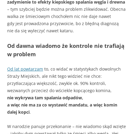
zadymienie to efekty kiepskiego spalania węgla i drewna
– tym szybciej będzie można problem zlikwidować. Obecna
walka ze śmieciowym chochołem nic nie daje nawet
gdy jest prowadzona przyzwoicie, bo z błędną diagnozą
nie da się wyleczyć nawet kataru.
Od dawna wiadomo że kontrole nie trafiają
w problem
Od lat powtarzam
to, co widać w statystykach dowolnych
Straży Miejskich, ale nikt tego widzieć nie chce:
przytłaczająca większość, zwykle ok. 90% kontroli,
wezwanych przecież do wściekle kopcącego komina,
nie wykrywa tam spalania odpadów,
a więc nie ma za co wystawić mandatu, a więc komin
dalej kopci
.
W narodzie panuje przekonanie – nie wiadomo skąd wzięte
– jakoby dym powstawał tylko ze śmieci albo węgla „złej