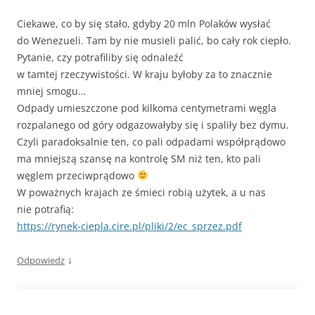
Ciekawe, co by się stało, gdyby 20 mln Polaków wysłać
do Wenezueli. Tam by nie musieli palić, bo cały rok ciepło.
Pytanie, czy potrafiliby się odnaleźć
w tamtej rzeczywistości. W kraju byłoby za to znacznie
mniej smogu…
Odpady umieszczone pod kilkoma centymetrami węgla
rozpalanego od góry odgazowałyby się i spaliły bez dymu.
Czyli paradoksalnie ten, co pali odpadami współprądowo
ma mniejszą szansę na kontrolę SM niż ten, kto pali
węglem przeciwprądowo
W poważnych krajach ze śmieci robią użytek, a u nas
nie potrafią:
https://rynek-ciepla.cire.pl/pliki/2/ec_sprzez.pdf
↓
Odpowiedz