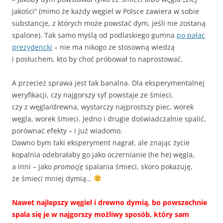
jakości” (mimo że każdy węgiel w Polsce zawiera w sobie
substancje, z których może powstać dym, jeśli nie zostaną
spalone). Tak samo myślą od podlaskiego gumna
po pałac
prezydencki
– nie ma nikogo ze stosowną wiedzą
i posłuchem, kto by choć próbował to naprostować.
A przecież sprawa jest tak banalna. Dla eksperymentalnej
weryfikacji, czy najgorszy syf powstaje ze śmieci,
czy z węgla/drewna, wystarczy najprostszy piec, worek
węgla, worek śmieci. Jedno i drugie doświadczalnie spalić,
porównać efekty – i już wiadomo.
Dawno bym taki eksperyment nagrał, ale znając życie
kopalnia odebrałaby go jako oczernianie (he he) węgla,
a inni – jako
promocję
spalania śmieci, skoro pokazuję,
że śmieci mniej dymią…
Nawet najlepszy węgiel i drewno dymią, bo powszechnie
spala się je w najgorszy możliwy sposób, który sam