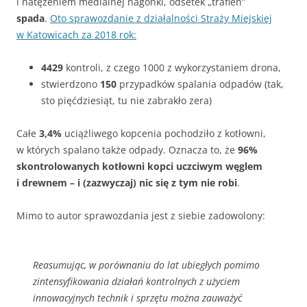
i natężeniem medialnej nagonki, odsetek „trafień”
spada
.
Oto sprawozdanie z działalności Straży Miejskiej
w Katowicach za 2018 rok:
4429
kontroli, z czego 1000 z wykorzystaniem drona,
stwierdzono
150
przypadków spalania odpadów (tak,
sto pięćdziesiąt, tu nie zabrakło zera)
Całe
3,4%
uciążliwego kopcenia pochodziło z kotłowni,
w których spalano także odpady. Oznacza to, że
96%
skontrolowanych kotłowni kopci uczciwym węglem
i drewnem – i (zazwyczaj) nic się z tym nie robi
.
Mimo to autor sprawozdania jest z siebie zadowolony:
Reasumując, w porównaniu do lat ubiegłych pomimo
zintensyfikowania działań kontrolnych z użyciem
innowacyjnych technik i sprzętu można zauważyć