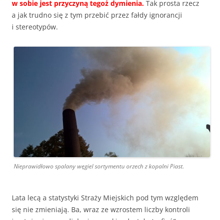
w sobie jest przyczyną tegoż dymienia.
Tak prosta rzecz
a jak trudno się z tym przebić przez fałdy ignorancji
i stereotypów.
Nieprawidłowo spalany węgiel sortymentu orzech z kopalni Piast.
Lata lecą a statystyki Straży Miejskich pod tym względem
się nie zmieniają. Ba, wraz ze wzrostem liczby kontroli