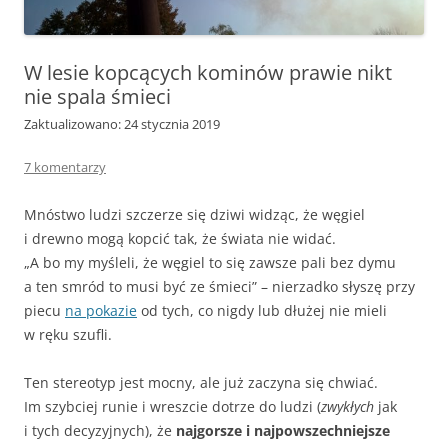
W lesie kopcących kominów prawie nikt
nie spala śmieci
Zaktualizowano: 24 stycznia 2019
7 komentarzy
Mnóstwo ludzi szczerze się dziwi widząc, że węgiel
i drewno mogą kopcić tak, że świata nie widać.
„A bo my myśleli, że węgiel to się zawsze pali bez dymu
a ten smród to musi być ze śmieci” – nierzadko słyszę przy
piecu
na pokazie
od tych, co nigdy lub dłużej nie mieli
w ręku szufli.
Ten stereotyp jest mocny, ale już zaczyna się chwiać.
Im szybciej runie i wreszcie dotrze do ludzi (
zwykłych
jak
i tych decyzyjnych), że
najgorsze i najpowszechniejsze