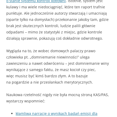
o stanie systemu kontroli kotłowni
. Istotnie, system jest
kulawy i ma wiele niedociągnięć, które ten raport trafnie
punktuje. Ale jednocześnie autorzy stwarzają i umacniają
(oparte tylko na domysłach) przekonanie jakoby tam, gdzie
brak jest skutecznych kontroli, ludzie palili głównie
odpadami – mimo że statystyki z miejsc, gdzie kontrole
działają sprawnie, pokazują coś dokładnie odwrotnego.
Wygląda na to, że wobec domowych palaczy prawo
człowieka pt. „domniemanie niewinności” ulega
zawieszeniu a nawet odwróceniu – jest domniemanie winy
wynikające z samego faktu, że masz kocioł czy piec,
więc musisz być kimś bardzo złym. A to bazuje
na pogardzie a nie przesłankach merytorycznych.
Naukowa rzetelność nigdy nie była mocną stroną KAS/PAS,
wystarczy wspomnieć:
kłamliwą narrację o wynikach badań emisji dla