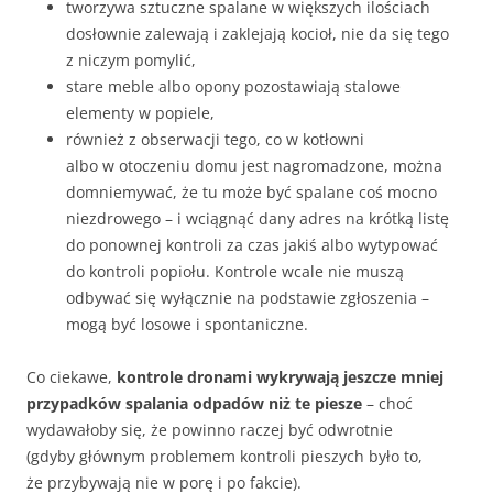
tworzywa sztuczne spalane w większych ilościach
dosłownie zalewają i zaklejają kocioł, nie da się tego
z niczym pomylić,
stare meble albo opony pozostawiają stalowe
elementy w popiele,
również z obserwacji tego, co w kotłowni
albo w otoczeniu domu jest nagromadzone, można
domniemywać, że tu może być spalane coś mocno
niezdrowego – i wciągnąć dany adres na krótką listę
do ponownej kontroli za czas jakiś albo wytypować
do kontroli popiołu. Kontrole wcale nie muszą
odbywać się wyłącznie na podstawie zgłoszenia –
mogą być losowe i spontaniczne.
Co ciekawe,
kontrole dronami wykrywają jeszcze mniej
przypadków spalania odpadów niż te piesze
– choć
wydawałoby się, że powinno raczej być odwrotnie
(gdyby głównym problemem kontroli pieszych było to,
że przybywają nie w porę i po fakcie).