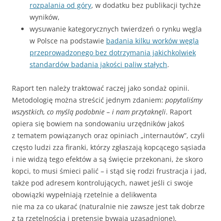
rozpalania od góry
, w dodatku bez publikacji tychże
wyników,
wysuwanie kategorycznych twierdzeń o rynku węgla
w Polsce na podstawie
badania kilku worków węgla
przeprowadzonego bez dotrzymania jakichkolwiek
standardów badania jakości paliw stałych
.
Raport ten należy traktować raczej jako sondaż opinii.
Metodologię można streścić jednym zdaniem:
popytaliśmy
wszystkich, co myślą podobnie – i nam przytaknęli
. Raport
opiera się bowiem na sondowaniu urzędników jakoś
z tematem powiązanych oraz opiniach „internautów”, czyli
często ludzi zza firanki, którzy zgłaszają kopcącego sąsiada
i nie widzą tego efektów a są święcie przekonani, że skoro
kopci, to musi śmieci palić – i stąd się rodzi frustracja i jad,
także pod adresem kontrolujących, nawet jeśli ci swoje
obowiązki wypełniają rzetelnie a delikwenta
nie ma za co ukarać (naturalnie nie zawsze jest tak dobrze
z tą rzetelnością i pretensje bywają uzasadnione).