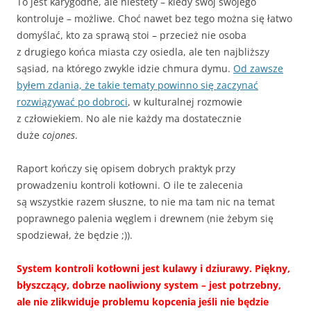
To jest karygodne, ale niestety – kiedy swój swojego
kontroluje – możliwe. Choć nawet bez tego można się łatwo
domyślać, kto za sprawą stoi – przecież nie osoba
z drugiego końca miasta czy osiedla, ale ten najbliższy
sąsiad, na którego zwykle idzie chmura dymu.
Od zawsze
byłem zdania, że takie tematy powinno się zaczynać
rozwiązywać po dobroci
, w kulturalnej rozmowie
z człowiekiem. No ale nie każdy ma dostatecznie
duże
cojones
.
Raport kończy się opisem dobrych praktyk przy
prowadzeniu kontroli kotłowni. O ile te zalecenia
są wszystkie razem słuszne, to nie ma tam nic na temat
poprawnego palenia węglem i drewnem (nie żebym się
spodziewał, że będzie ;)).
System kontroli kotłowni jest kulawy i dziurawy. Piękny,
błyszczący, dobrze naoliwiony system – jest potrzebny,
ale nie zlikwiduje problemu kopcenia jeśli nie będzie