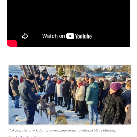
Pokaz palenia w Gdyni prowadzony przez tamtejszą Straż Miejską.