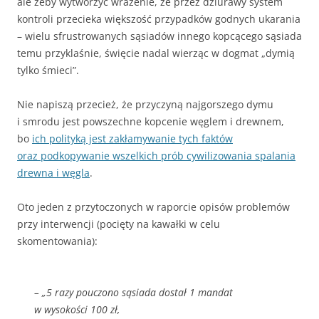
ale żeby wytworzyć wrażenie, że przez dziurawy system
kontroli przecieka większość przypadków godnych ukarania
– wielu sfrustrowanych sąsiadów innego kopcącego sąsiada
temu przyklaśnie, święcie nadal wierząc w dogmat „dymią
tylko śmieci”.
Nie napiszą przecież, że przyczyną najgorszego dymu
i smrodu jest powszechne kopcenie węglem i drewnem,
bo
ich polityką jest zakłamywanie tych faktów
oraz podkopywanie wszelkich prób cywilizowania spalania
drewna i węgla
.
Oto jeden z przytoczonych w raporcie opisów problemów
przy interwencji (pocięty na kawałki w celu
skomentowania):
– „5 razy pouczono sąsiada dostał 1 mandat
w wysokości 100 zł,