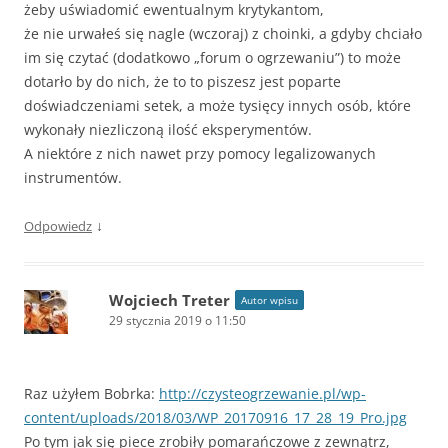
żeby uświadomić ewentualnym krytykantom,
że nie urwałeś się nagle (wczoraj) z choinki, a gdyby chciało
im się czytać (dodatkowo „forum o ogrzewaniu”) to może
dotarło by do nich, że to to piszesz jest poparte
doświadczeniami setek, a może tysięcy innych osób, które
wykonały niezliczoną ilość eksperymentów.
A niektóre z nich nawet przy pomocy legalizowanych
instrumentów.
↓
Odpowiedz
Wojciech Treter
Autor wpisu
29 stycznia 2019 o 11:50
Raz użyłem Bobrka:
http://czysteogrzewanie.pl/wp-
content/uploads/2018/03/WP_20170916_17_28_19_Pro.jpg
Po tym jak się piece zrobiły pomarańczowe z zewnątrz,