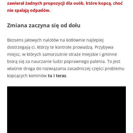
zawierał żadnych propozycji dla osób, które kopcą, choć
nie spalają odpadów.
Zmiana zaczyna się od dołu
Bezsens jałowych nalotów na kotłownie najlepiej
dostrzegają ci, którzy te kontrole prowadzą. Przybywa
miejsc, w których samorzutnie straże miejskie i gminne
biorą się za nauczanie ludzi poprawnego palenia. To jest
właśnie droga do rozwiązania zasadniczej części problemu
kopcących kominów
tu i teraz
.