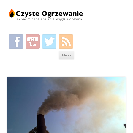
Przeskocz
Menu
do
treści