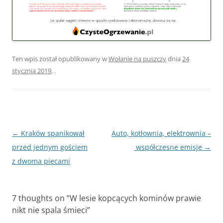
Ten wpis został opublikowany w
Wołanie na puszczy
dnia
24
stycznia 2019
,
.
Zobacz
←
Kraków spanikował
Auto, kotłownia, elektrownia –
wpisy
przed jednym gościem
współczesne emisje
→
z dwoma piecami
7 thoughts on “
W lesie kopcących kominów prawie
nikt nie spala śmieci
”