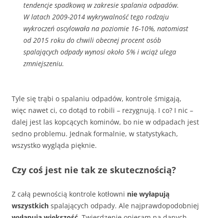
tendencje spadkową w zakresie spalania odpadów.
W latach 2009-2014 wykrywalność tego rodzaju
wykroczeń oscylowała na poziomie 16-10%, natomiast
od 2015 roku do chwili obecnej procent osób
spalających odpady wynosi około 5% i wciąż ulega
zmniejszeniu.
Tyle się trąbi o spalaniu odpadów, kontrole śmigają,
więc nawet ci, co dotąd to robili – rezygnują. I co? I nic –
dalej jest las kopcących kominów, bo nie w odpadach jest
sedno problemu. Jednak formalnie, w statystykach,
wszystko wygląda pięknie.
Czy coś jest nie tak ze skutecznością?
Z całą pewnością kontrole kotłowni
nie wyłapują
wszystkich
spalających odpady. Ale najprawdopodobniej
wyłapują większość
. Twierdzenie opieram na danych