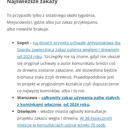
Najświeższe zakazy
To przypadki tylko z ostatniego około tygodnia.
Miejscowości, gdzie albo już zakaz przyklepano,
albo niewiele brakuje.
Sopot
–
na dniach przyjęto uchwałę antysmogową dla
Sopotu zawierającą zakaz palenia węglem i drewnem
od 2024 roku
. Szczegóły nie są znane, gdyż nie ukazał
się oryginał uchwały a autor komunikatu bredzi coś
że drewno zostanie zakazane, ale dozwolona będzie
biomasa stała (czyli drewno). Prawdopodobnie jest
to projekt w oryginalnym kształcie czyli dopuszczenie
co najwyżej kominków, albo i to nie.
Warszawa –
całkowity zakaz używania paliw stałych,
z kominkami włącznie, od 2024 roku
.
Oświęcim
– władze miasta ogłosiły konsultacje
projektu zakazu węgla i drewna.
W 38-tysięcznym
mieście w konsultacjach udział wzięło 70 osób
,