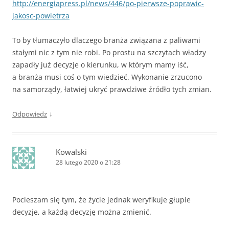
http://energiapress.pl/news/446/po-pierwsze-poprawic-
jakosc-powietrza
To by tłumaczyło dlaczego branża związana z paliwami
stałymi nic z tym nie robi. Po prostu na szczytach władzy
zapadły już decyzje o kierunku, w którym mamy iść,
a branża musi coś o tym wiedzieć. Wykonanie zrzucono
na samorządy, łatwiej ukryć prawdziwe źródło tych zmian.
↓
Odpowiedz
Kowalski
28 lutego 2020 o 21:28
Pocieszam się tym, że życie jednak weryfikuje głupie
decyzje, a każdą decyzję można zmienić.