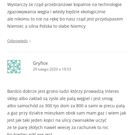
Wystarczy że rząd przebranżowi kopalnie na technologie
zgazowywania węgla i wtedy będzie ekologicznie
ale nikomu to nie na rękę bo nasz rząd jest przydupasem
Niemiec a silna Polska to słabe Niemcy
↓
Odpowiedz
Gryfice
29 lutego 2020 o 19:53
Bardzo dobrze jest grono ludzi którzy prowadzą interes
sklep albo zaklad są zyski ale palą węgiel i jest smog
albo samochód za 300 tys dom za 800 a sami w piecu palą
a gaz przy działce mieszkam obok sam mam gaz i wiem jak
jest jak taki jeden kopci na ulicy cwaniaków uczyć
ze te parę złotych nawet wiecej za rachunek to nic
bo biedny nikt nie jest