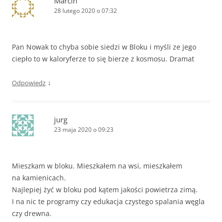
Marcin
28 lutego 2020 o 07:32
Pan Nowak to chyba sobie siedzi w Bloku i myśli ze jego
ciepło to w kaloryferze to się bierze z kosmosu. Dramat
↓
Odpowiedz
jurg
23 maja 2020 o 09:23
Mieszkam w bloku. Mieszkałem na wsi, mieszkałem
na kamienicach.
Najlepiej żyć w bloku pod kątem jakości powietrza zimą.
I na nic te programy czy edukacja czystego spalania węgla
czy drewna.