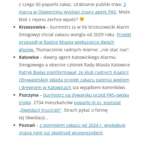
z czego 50 poparło zakaz. Urabianie publiki trwa:
3
marca w Oświęcimiu wystąpi znany agent PAS
. Może
ktoś z rejonu zechce wpaść?
Krzeszowice
– burmistrz (a w tle Krzeszowicki Alarm
Smogowy) chciał zakazu wongla od 2029 roku.
Projekt
przepadł w Radzie Miasta większością dwóch
głosów.
Tłumaczenie radnych mierne: „nie stać nas”.
Katowice
– dawny agent Katowickiego Alarmu
Smogowego a obecnie członek Rady Miasta Katowice
Patryk Białas poinformował, że klub radnych Koalicji
Obywatelskiej składa projekt zakazu palenia węglem
i drewnem w Katowicach
(za wyjątkiem kominków).
Pszczyna
–
burmistrz na dywaniku przed PAS-owską
trojką
. 2734 mieszkańców
poparło m.in. postulat
„likwidacji trucicieli”
. Strach pytać o formę
tej likwidacji…
Poznań
–
z pomysłem zakazu od 2024 r. wyskakuje
znana nam już skądinąd wiceprezydent
.