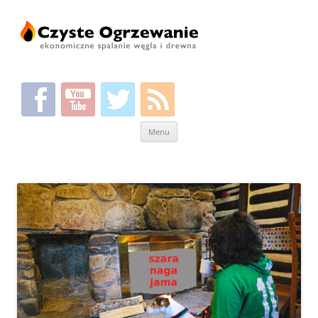
Przeskocz
Menu
do
treści