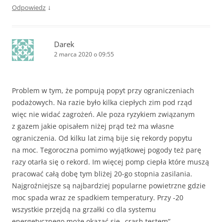
↓
Odpowiedz
Darek
2 marca 2020 o 09:55
Problem w tym, że pompują popyt przy ograniczeniach
podażowych. Na razie było kilka ciepłych zim pod rząd
więc nie widać zagrożeń. Ale poza ryzykiem związanym
z gazem jakie opisałem niżej prąd też ma własne
ograniczenia. Od kilku lat zimą bije się rekordy popytu
na moc. Tegoroczna pomimo wyjątkowej pogody też parę
razy otarła się o rekord. Im więcej pomp ciepła które muszą
pracować całą dobę tym bliżej 20-go stopnia zasilania.
Najgroźniejsze są najbardziej popularne powietrzne gdzie
moc spada wraz ze spadkiem temperatury. Przy -20
wszystkie przejdą na grzałki co dla systemu
energetycznego może okazać się „crash testem”…