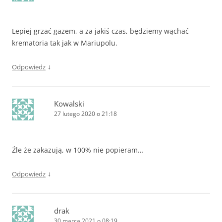
Lepiej grzać gazem, a za jakiś czas, będziemy wąchać
krematoria tak jak w Mariupolu.
↓
Odpowiedz
Kowalski
27 lutego 2020 o 21:18
Źle że zakazują, w 100% nie popieram…
↓
Odpowiedz
drak
30 marca 2021 o 08:19