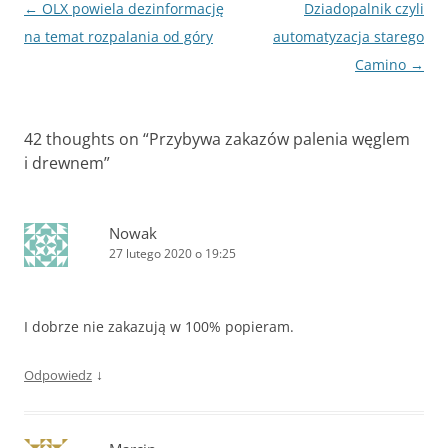
Zobacz
←
OLX powiela dezinformację
Dziadopalnik czyli
wpisy
na temat rozpalania od góry
automatyzacja starego
Camino
→
42 thoughts on “
Przybywa zakazów palenia węglem
i drewnem
”
Nowak
27 lutego 2020 o 19:25
I dobrze nie zakazują w 100% popieram.
↓
Odpowiedz