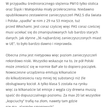
W przypadku średniorocznego stężenia PM10 tylko stolica
oraz Śląsk i Małopolska miały przekroczenia. Niedawno
opublikowano zestawienie zanieczyszczeń PM2.5 dla świata
i Polska „spadła” w nim z 29 na 53 miejsce, tuż
przed Włochami. Jest coraz czyściej więc PAS coraz cześciej
musi uciekać się do zmanipulowanych lub bardzo starych
danych. Jak słynne „36 najbardziej zanieczyszczonych miast
w UE”, to było bardzo dawno i nieprawda.
Obecna zima jest nietypowa więc poziom zanieczyszczeń
rekordowo niski. Wszystko wskazuje na to, że pół Polski
może zmieścić się w normie BaP ale to dopiero początek.
Nowoczesne urządzenia emitują kilkanaście
do kilkudziesieciu razy mniej tej substancji niż źle
obsługiwany kocioł. A tylko klasa 5 została na rynku
więc za kilkanaście lat emisje z węgla czy drewna muszą
spaść do dopuszczalnego poziomu. Za max 20 lat wszystkie
„kopciuchy” trafią na złom, nawety tam gdzie
nie ma „alarmów smogowych”.