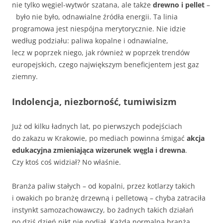
nie tylko węgiel-wytwór szatana, ale także
drewno i pellet
–
było nie było, odnawialne źródła energii. Ta linia
programowa jest niespójna merytorycznie. Nie idzie
według podziału: paliwa kopalne i odnawialne,
lecz w poprzek niego, jak również w poprzek trendów
europejskich, czego największym beneficjentem jest gaz
ziemny.
Indolencja, niezborność, tumiwisizm
Już od kilku ładnych lat, po pierwszych podejściach
do zakazu w Krakowie, po mediach powinna śmigać
akcja
edukacyjna zmieniająca wizerunek węgla i drewna
.
Czy ktoś coś widział? No właśnie.
Branża paliw stałych – od kopalni, przez kotlarzy takich
i owakich po branżę drzewną i pelletową – chyba zatraciła
instynkt samozachowawczy, bo żadnych takich działań
po dziś dzień nikt nie podjął. Każda normalna branża,