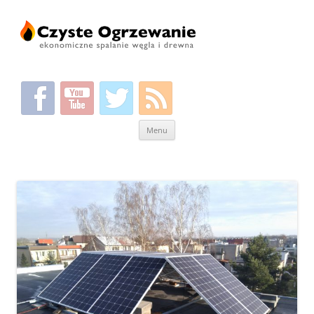
Przeskocz
Menu
do
treści