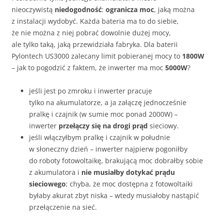
nieoczywistą
niedogodność
:
ogranicza moc
, jaką można
z instalacji wydobyć. Każda bateria ma to do siebie,
że nie można z niej pobrać dowolnie dużej mocy,
ale tylko taką, jaką przewidziała fabryka. Dla baterii
Pylontech US3000 zalecany limit pobieranej mocy to
1800W
– jak to pogodzić z faktem, że inwerter ma moc
5000W
?
jeśli jest po zmroku i inwerter pracuje
tylko na akumulatorze, a ja załączę jednocześnie
pralkę i czajnik (w sumie moc ponad 2000W) –
inwerter
przełączy się na drogi prąd
sieciowy.
jeśli włączyłbym pralkę i czajnik w południe
w słoneczny dzień – inwerter najpierw pogoniłby
do roboty fotowoltaikę, brakującą moc dobrałby sobie
z akumulatora i
nie musiałby dotykać prądu
sieciowego
; chyba, że moc dostępna z fotowoltaiki
byłaby akurat zbyt niska – wtedy musiałoby nastąpić
przełączenie na sieć.