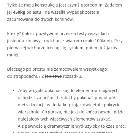
Tylko że moja konstrukcja jest czymś pośrednim. Zadałem
jej
450kg
balastu i na wszelki wypadek została
zacumowana do dwóch kominów.
Efekty? Całość pozytywnie przeszła testy wszystkich
jesienno-zimowych wichur, z wiatrem około 100km/h. Przy
pierwszej wichurze trochę się cykałem, potem już jakby
mniej…
Dlaczego po prostu nie zamocowałem wszystkiego
do stropodachu? Z
lenistwa
rozsądku.
Żeby w ogóle dokopać się do elementów mogących
uchodzić za nośne, trzeba by pokonać ponad pół
metra izolacji, w dodatku prując dwuletnie pokrycie
wierzchnie. Co gorsza, nie jest do końca pewne, gdzie
należałoby tych właściwych elementów szukać.
A z pewnością dramatycznie wydłużyłoby to czas prac.