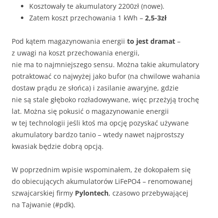
Kosztowały te akumulatory 2200zł (nowe).
Zatem koszt przechowania 1 kWh –
2,5-3zł
Pod kątem magazynowania energii
to jest dramat
–
z uwagi na koszt przechowania energii,
nie ma to najmniejszego sensu. Można takie akumulatory
potraktować co najwyżej jako bufor (na chwilowe wahania
dostaw prądu ze słońca) i zasilanie awaryjne, gdzie
nie są stale głęboko rozładowywane, więc przeżyją trochę
lat. Można się pokusić o magazynowanie energii
w tej technologii jeśli ktoś ma opcję pozyskać używane
akumulatory bardzo tanio – wtedy nawet najprostszy
kwasiak będzie dobrą opcją.
W poprzednim wpisie wspominałem, że dokopałem się
do obiecujących akumulatorów LiFePO4 – renomowanej
szwajcarskiej firmy
Pylontech
, czasowo przebywającej
na Tajwanie (#pdk).