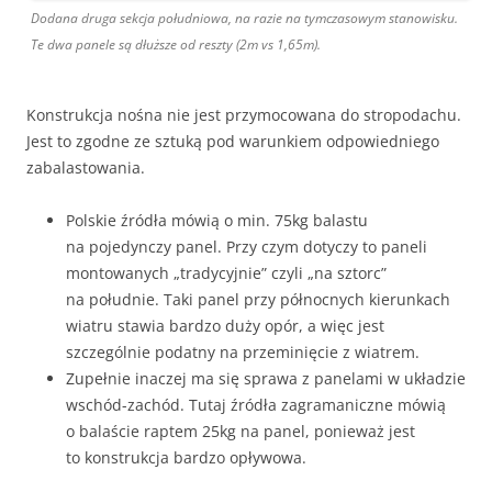
Dodana druga sekcja południowa, na razie na tymczasowym stanowisku.
Te dwa panele są dłuższe od reszty (2m vs 1,65m).
Konstrukcja nośna nie jest przymocowana do stropodachu.
Jest to zgodne ze sztuką pod warunkiem odpowiedniego
zabalastowania.
Polskie źródła mówią o min. 75kg balastu
na pojedynczy panel. Przy czym dotyczy to paneli
montowanych „tradycyjnie” czyli „na sztorc”
na południe. Taki panel przy północnych kierunkach
wiatru stawia bardzo duży opór, a więc jest
szczególnie podatny na przeminięcie z wiatrem.
Zupełnie inaczej ma się sprawa z panelami w układzie
wschód-zachód. Tutaj źródła zagramaniczne mówią
o balaście raptem 25kg na panel, ponieważ jest
to konstrukcja bardzo opływowa.