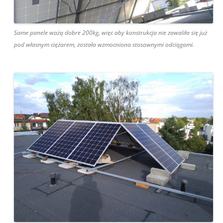
Same panele ważą dobre 200kg, więc aby konstrukcja nie zawaliła się już
pod własnym ciężarem, została wzmocniona stosownymi odciągami.