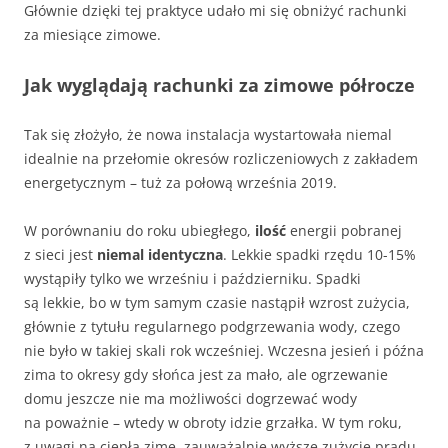
Głównie dzięki tej praktyce udało mi się obniżyć rachunki
za miesiące zimowe.
Jak wyglądają rachunki za zimowe półrocze
Tak się złożyło, że nowa instalacja wystartowała niemal
idealnie na przełomie okresów rozliczeniowych z zakładem
energetycznym – tuż za połową września 2019.
W porównaniu do roku ubiegłego,
ilość
energii pobranej
z sieci jest
niemal identyczna
. Lekkie spadki rzędu 10-15%
wystąpiły tylko we wrześniu i październiku. Spadki
są lekkie, bo w tym samym czasie nastąpił wzrost zużycia,
głównie z tytułu regularnego podgrzewania wody, czego
nie było w takiej skali rok wcześniej. Wczesna jesień i późna
zima to okresy gdy słońca jest za mało, ale ogrzewanie
domu jeszcze nie ma możliwości dogrzewać wody
na poważnie – wtedy w obroty idzie grzałka. W tym roku,
z uwagi na ciepłą zimę, zauważalnie wyższe zużycie prądu