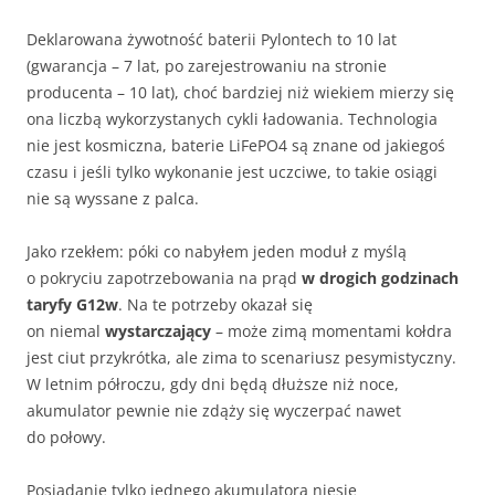
Deklarowana żywotność baterii Pylontech to 10 lat
(gwarancja – 7 lat, po zarejestrowaniu na stronie
producenta – 10 lat), choć bardziej niż wiekiem mierzy się
ona liczbą wykorzystanych cykli ładowania. Technologia
nie jest kosmiczna, baterie LiFePO4 są znane od jakiegoś
czasu i jeśli tylko wykonanie jest uczciwe, to takie osiągi
nie są wyssane z palca.
Jako rzekłem: póki co nabyłem jeden moduł z myślą
o pokryciu zapotrzebowania na prąd
w drogich godzinach
taryfy G12w
. Na te potrzeby okazał się
on niemal
wystarczający
– może zimą momentami kołdra
jest ciut przykrótka, ale zima to scenariusz pesymistyczny.
W letnim półroczu, gdy dni będą dłuższe niż noce,
akumulator pewnie nie zdąży się wyczerpać nawet
do połowy.
Posiadanie tylko jednego akumulatora niesie