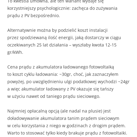
To kwestia umowna, ale ten wariant wydaje się
korzystniejszy psychologicznie: zachęca do zużywania
prądu z PV bezpośrednio.
Alternatywnie można by podzielić koszt instalacji
przez spodziewaną ilość energii, jaką dostarczy w ciągu
oczekiwanych 25 lat działania – wyszłaby kwota 12-15
gr/kWh.
Cena prądu z akumulatora ładowanego fotowoltaiką
to koszt cyklu ładowania: ~30gr, choć, jak zaznaczyłem
powyżej, po uwzględnieniu ulgi podatkowej wychodzi ~24gr
a więc akumulator ładowany z PV okazuje się tańszy
w użyciu nawet od taniego prądu sieciowego.
Najmniej opłacalną opcją (ale nadal na plusie) jest
doładowywanie akumulatora tanim prądem sieciowym
w celu korzystania z niego w godzinach z drogim prądem.
Warto to stosować tylko kiedy brakuje prądu z fotowoltaiki.