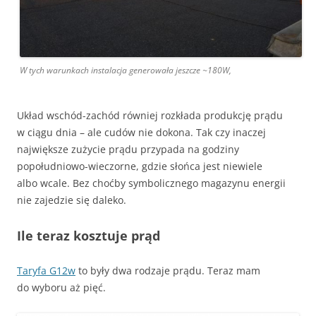
W tych warunkach instalacja generowała jeszcze ~180W,
Układ wschód-zachód równiej rozkłada produkcję prądu
w ciągu dnia – ale cudów nie dokona. Tak czy inaczej
największe zużycie prądu przypada na godziny
popołudniowo-wieczorne, gdzie słońca jest niewiele
albo wcale. Bez choćby symbolicznego magazynu energii
nie zajedzie się daleko.
Ile teraz kosztuje prąd
Taryfa G12w
to były dwa rodzaje prądu. Teraz mam
do wyboru aż pięć.