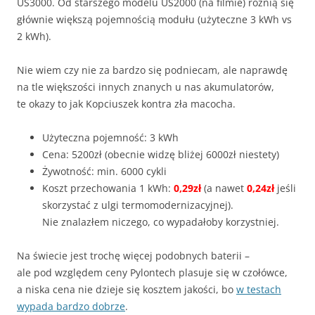
US3000. Od starszego modelu US2000 (na filmie) różnią się
głównie większą pojemnością modułu (użyteczne 3 kWh vs
2 kWh).
Nie wiem czy nie za bardzo się podniecam, ale naprawdę
na tle większości innych znanych u nas akumulatorów,
te okazy to jak Kopciuszek kontra zła macocha.
Użyteczna pojemność: 3 kWh
Cena: 5200zł (obecnie widzę bliżej 6000zł niestety)
Żywotność: min. 6000 cykli
Koszt przechowania 1 kWh:
0,29zł
(a nawet
0,24zł
jeśli
skorzystać z ulgi termomodernizacyjnej).
Nie znalazłem niczego, co wypadałoby korzystniej.
Na świecie jest trochę więcej podobnych baterii –
ale pod względem ceny Pylontech plasuje się w czołówce,
a niska cena nie dzieje się kosztem jakości, bo
w testach
wypada bardzo dobrze
.