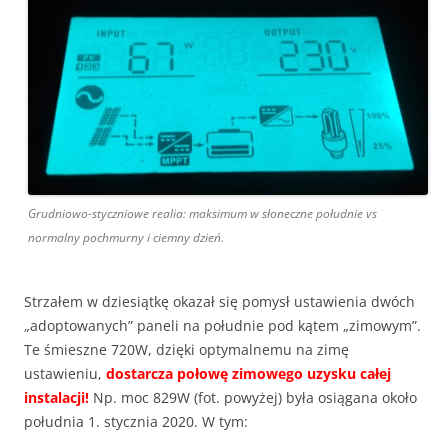
Grudniowo-styczniowe realia: maksimum w słoneczne południe vs
normalny pochmurny i ciemny dzień.
Strzałem w dziesiątkę okazał się pomysł ustawienia dwóch
„adoptowanych” paneli na południe pod kątem „zimowym”.
Te śmieszne 720W, dzięki optymalnemu na zimę
ustawieniu,
dostarcza połowę zimowego uzysku całej
instalacji!
Np. moc 829W (fot. powyżej) była osiągana około
południa 1. stycznia 2020. W tym: