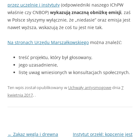
przez uczelnie i instytuty
(odpowiedniki naszego IChPW
właśnie czy CNBOP)
wykazują znaczną obniżkę emisji
, zaś
w Polsce słyszymy wyłącznie, że „niedasie” oraz emisja jest
nawet wyższa, wskazują że coś tu jest nie tak.
Na stronach Urzędu Marszałkowskiego
można znaleźć:
treść projektu, który był głosowany,
jego uzasadnienie,
listę uwag wniesionych w konsultacjach społecznych.
Ten wpis został opublikowany w
Uchwały antysmogowe
dnia
7
kwietnia 2017
,
.
Zobacz
←
Zakaz węgla i drewna
Instytut orzekł: kopcenie jest