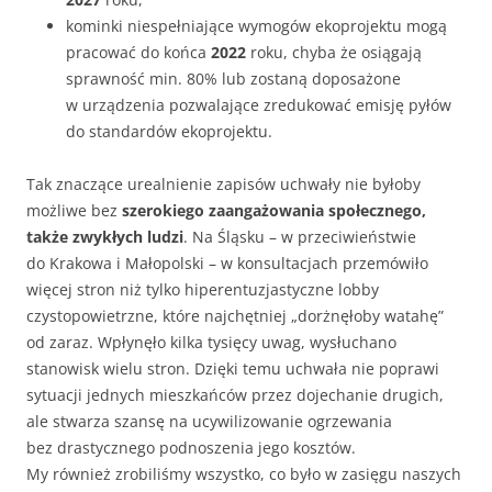
kominki niespełniające wymogów ekoprojektu mogą
pracować do końca
2022
roku, chyba że osiągają
sprawność min. 80% lub zostaną doposażone
w urządzenia pozwalające zredukować emisję pyłów
do standardów ekoprojektu.
Tak znaczące urealnienie zapisów uchwały nie byłoby
możliwe bez
szerokiego zaangażowania społecznego,
także zwykłych ludzi
. Na Śląsku – w przeciwieństwie
do Krakowa i Małopolski – w konsultacjach przemówiło
więcej stron niż tylko hiperentuzjastyczne lobby
czystopowietrzne, które najchętniej „dorżnęłoby watahę”
od zaraz. Wpłynęło kilka tysięcy uwag, wysłuchano
stanowisk wielu stron. Dzięki temu uchwała nie poprawi
sytuacji jednych mieszkańców przez dojechanie drugich,
ale stwarza szansę na ucywilizowanie ogrzewania
bez drastycznego podnoszenia jego kosztów.
My również zrobiliśmy wszystko, co było w zasięgu naszych