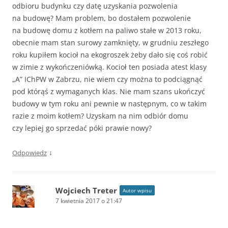
odbioru budynku czy datę uzyskania pozwolenia
na budowę? Mam problem, bo dostałem pozwolenie
na budowę domu z kotłem na paliwo stałe w 2013 roku,
obecnie mam stan surowy zamknięty, w grudniu zeszłego
roku kupiłem kocioł na ekogroszek żeby dało się coś robić
w zimie z wykończeniówką. Kocioł ten posiada atest klasy
„A” IChPW w Zabrzu, nie wiem czy można to podciągnąć
pod którąś z wymaganych klas. Nie mam szans ukończyć
budowy w tym roku ani pewnie w następnym, co w takim
razie z moim kotłem? Uzyskam na nim odbiór domu
czy lepiej go sprzedać póki prawie nowy?
↓
Odpowiedz
Wojciech Treter
Autor wpisu
7 kwietnia 2017 o 21:47