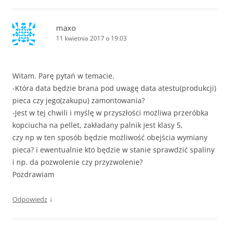
maxo
11 kwietnia 2017 o 19:03
Witam. Parę pytań w temacie.
-Która data będzie brana pod uwagę data atestu(produkcji)
pieca czy jego(zakupu) zamontowania?
-Jest w tej chwili i myślę w przyszłości możliwa przeróbka
kopciucha na pellet, zakładany palnik jest klasy 5,
czy np w ten sposób będzie możliwość obejścia wymiany
pieca? i ewentualnie kto będzie w stanie sprawdzić spaliny
i np. da pozwolenie czy przyzwolenie?
Pozdrawiam
↓
Odpowiedz