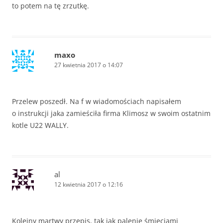
to potem na tę zrzutkę.
maxo
27 kwietnia 2017 o 14:07
Przelew poszedł. Na f w wiadomościach napisałem
o instrukcji jaka zamieściła firma Klimosz w swoim ostatnim
kotle U22 WALLY.
al
12 kwietnia 2017 o 12:16
Kolejny martwy przepis, tak jak palenie śmieciami