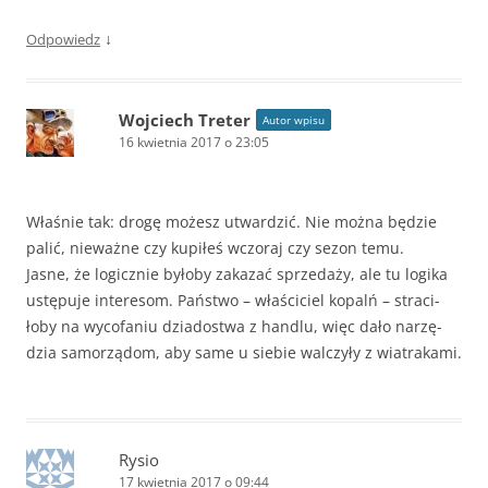
↓
Odpowiedz
Wojciech Treter
Autor wpisu
16 kwietnia 2017 o 23:05
Wła­śnie tak: drogę możesz utwar­dzić. Nie można będzie
palić, nie­ważne czy kupi­łeś wczo­raj czy sezon temu.
Jasne, że logicz­nie byłoby zaka­zać sprze­daży, ale tu logika
ustę­puje inte­re­som. Pań­stwo – wła­ści­ciel kopalń – stra­ci­
łoby na wyco­fa­niu dzia­do­stwa z han­dlu, więc dało narzę­
dzia samo­rzą­dom, aby same u sie­bie wal­czyły z wiatrakami.
Rysio
17 kwietnia 2017 o 09:44