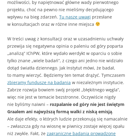
możliwości, by napiętnować główne wady pierwotnego
projektu, choć na pewno nie mieliśmy decydującego
wpływu na bieg zdarzeń.
Tu nasze uwagi
przesłane
w konsultacjach oraz w różne inne miejsca
W treści uwag z konsultacji oraz w uzasadnieniu uchwały
przewija się negatywna opinia o paleniu od góry poparta
„analizą” IChPW, które wydało werdykt w oparciu o sobie
tylko znane „wiele badań”, z czego ani jedno nie widziało
dotąd światła dziennego. Jak Instytut mówi, że badał,
to mamy wierzyć. Będziemy ten temat drążyć. Tymczasem
zbieramy fundusze na badania
w niezależnym instytucie.
Zabrze rozwija bowiem swój projekt „błękitnego węgla”,
więc nie jest w temacie bezstronne. Oczywiście nigdy
nie byliśmy naiwni –
rozpalanie od góry nie jest świętym
Graalem ani najwyższą formą walki z niską emisją
.
Ale daje efekty, o których ludzie przekonują się namacalnie
– zwłaszcza gdy na wiosnę w piwnicy zostaje więcej opału
niż zwykle. Fakt, że
zagraniczne badania prowadzone