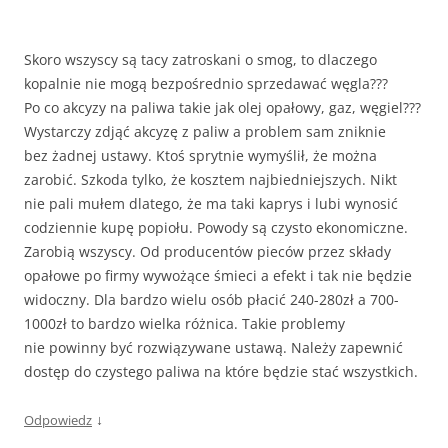
Skoro wszyscy są tacy zatroskani o smog, to dlaczego
kopalnie nie mogą bezpośrednio sprzedawać węgla???
Po co akcyzy na paliwa takie jak olej opałowy, gaz, węgiel???
Wystarczy zdjąć akcyzę z paliw a problem sam zniknie
bez żadnej ustawy. Ktoś sprytnie wymyślił, że można
zarobić. Szkoda tylko, że kosztem najbiedniejszych. Nikt
nie pali mułem dlatego, że ma taki kaprys i lubi wynosić
codziennie kupę popiołu. Powody są czysto ekonomiczne.
Zarobią wszyscy. Od producentów pieców przez składy
opałowe po firmy wywożące śmieci a efekt i tak nie będzie
widoczny. Dla bardzo wielu osób płacić 240-280zł a 700-
1000zł to bardzo wielka różnica. Takie problemy
nie powinny być rozwiązywane ustawą. Należy zapewnić
dostęp do czystego paliwa na które będzie stać wszystkich.
↓
Odpowiedz