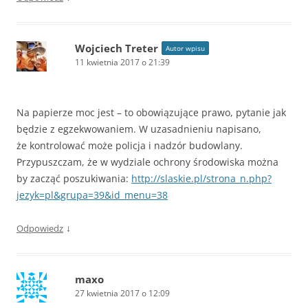
Wojciech Treter
Autor wpisu
11 kwietnia 2017 o 21:39
Na papierze moc jest – to obowiązujące prawo, pytanie jak
będzie z egzekwowaniem. W uzasadnieniu napisano,
że kontrolować może policja i nadzór budowlany.
Przypuszczam, że w wydziale ochrony środowiska można
by zacząć poszukiwania:
http://slaskie.pl/strona_n.php?
jezyk=pl&grupa=39&id_menu=38
↓
Odpowiedz
maxo
27 kwietnia 2017 o 12:09