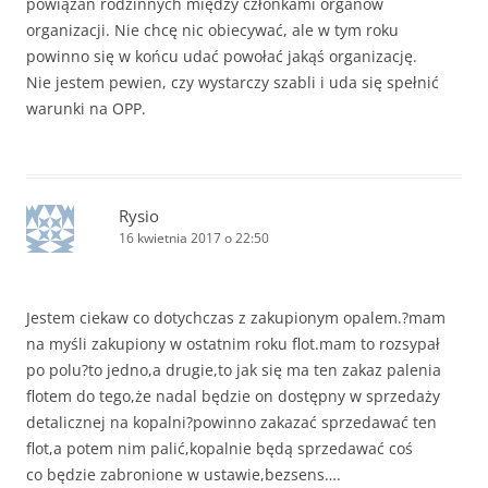
powiązań rodzinnych między członkami organów
organizacji. Nie chcę nic obiecywać, ale w tym roku
powinno się w końcu udać powołać jakąś organizację.
Nie jestem pewien, czy wystarczy szabli i uda się spełnić
warunki na OPP.
Rysio
16 kwietnia 2017 o 22:50
Jestem ciekaw co dotychczas z zakupionym opalem.?mam
na myśli zakupiony w ostatnim roku flot.mam to rozsypał
po polu?to jedno,a drugie,to jak się ma ten zakaz palenia
flotem do tego,że nadal będzie on dostępny w sprzedaży
detalicznej na kopalni?powinno zakazać sprzedawać ten
flot,a potem nim palić,kopalnie będą sprzedawać coś
co będzie zabronione w ustawie,bezsens….