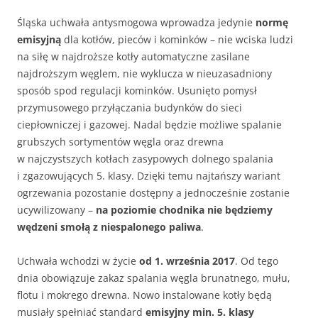
Śląska uchwała antysmogowa wprowadza jedynie
normę
emisyjną
dla kotłów, pieców i kominków – nie wciska ludzi
na siłę w najdroższe kotły automatyczne zasilane
najdroższym węglem, nie wyklucza w nieuzasadniony
sposób spod regulacji kominków. Usunięto pomysł
przymusowego przyłączania budynków do sieci
ciepłowniczej i gazowej. Nadal będzie możliwe spalanie
grubszych sortymentów węgla oraz drewna
w najczystszych kotłach zasypowych dolnego spalania
i zgazowujących 5. klasy. Dzięki temu najtańszy wariant
ogrzewania pozostanie dostępny a jednocześnie zostanie
ucywilizowany –
na poziomie chodnika nie będziemy
wędzeni smołą z niespalonego paliwa
.
Uchwała wchodzi w życie
od 1. września 2017
. Od tego
dnia obowiązuje zakaz spalania węgla brunatnego, mułu,
flotu i mokrego drewna. Nowo instalowane kotły będą
musiały spełniać standard
emisyjny
min. 5. klasy