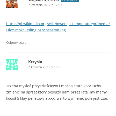
7 kwietnia 2017 o 17:01
https://pl.wikipedia.org/wiki/Inwersja_temperatury#/media/
File:SmokeCeilingInLochcarron.jpg
↓
Odpowiedz
Krzysia
23 marca 2021 o 21:30
Trzeba mysleć przyszłościowo i można stare kopciuchy
zmienić na sprzęt ktory posłuży nam przez lata, my mamy
kocioł 5 klay pelletowy z XXX, warto wymienić póki jest czas