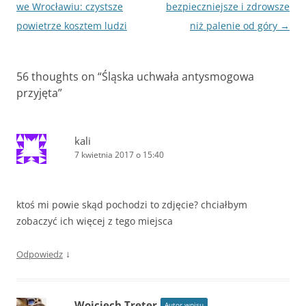
wpisy
we Wrocławiu: czystsze
bezpieczniejsze i zdrowsze
powietrze kosztem ludzi
niż palenie od góry
→
56 thoughts on “
Śląska uchwała antysmogowa
przyjęta
”
kali
7 kwietnia 2017 o 15:40
ktoś mi powie skąd pochodzi to zdjęcie? chciałbym
zobaczyć ich więcej z tego miejsca
↓
Odpowiedz
Wojciech Treter
Autor wpisu