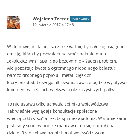
Wojciech Treter
Autor wpisu
10 kwietnia 2017 o 17:48
W domowej instalacji szczerze wątpię by dało się osiągnąć
emisję, która by pozwalała nazwać spalanie mułu
„ekologicznym”. Spalić go bezdymnie – żaden problem.
Ale pozostaje kwestia ogromnego niepalnego balastu:
bardzo drobnego popiołu i metali ciężkich,
który bez dodatkowego filtrowania zawsze będzie wylatywał
kominem w ilościach większych niż z czystszych paliw.
To nie ustawa tylko uchwała sejmiku województwa.
Tak właśnie wyglądają konsultacje społeczne –
wiedzą „aktywiści” a reszta śpi nieświadoma. W sumie sami
jesteśmy sobie winni, że mamy w d. co się dookoła nas
dzieje. Rząd celowo ożenił temat województwom,