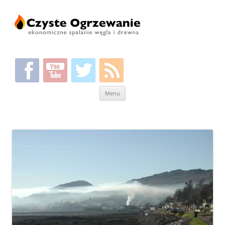
Przeskocz
Menu
do
treści