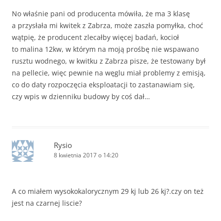
No właśnie pani od producenta mówiła, że ma 3 klasę
a przysłała mi kwitek z Zabrza, może zaszła pomyłka, choć
wątpię, że producent zlecałby więcej badań, kocioł
to malina 12kw, w którym na moją prośbę nie wspawano
rusztu wodnego, w kwitku z Zabrza pisze, że testowany był
na pellecie, więc pewnie na węglu miał problemy z emisją,
co do daty rozpoczęcia eksploatacji to zastanawiam się,
czy wpis w dzienniku budowy by coś dał…
Rysio
8 kwietnia 2017 o 14:20
A co miałem wysokokalorycznym 29 kj lub 26 kj?.czy on też
jest na czarnej liscie?