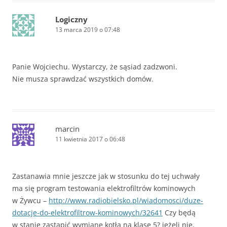
Logiczny
13 marca 2019 o 07:48
Panie Wojciechu. Wystarczy, że sąsiad zadzwoni.
Nie musza sprawdzać wszystkich domów.
marcin
11 kwietnia 2017 o 06:48
Zastanawia mnie jeszcze jak w stosunku do tej uchwały
ma się program testowania elektrofiltrów kominowych
w Żywcu –
http://www.radiobielsko.pl/wiadomosci/duze-
dotacje-do-elektrofiltrow-kominowych/32641
Czy będą
w stanie zastąpić wymianę kotła na klasę 5? jeżeli nie,