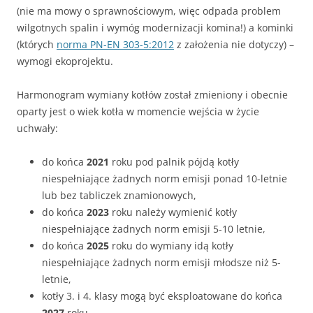
(nie ma mowy o sprawnościowym, więc odpada problem
wilgotnych spalin i wymóg modernizacji komina!) a kominki
(których
norma PN-EN 303-5:2012
z założenia nie dotyczy) –
wymogi ekoprojektu.
Harmonogram wymiany kotłów został zmieniony i obecnie
oparty jest o wiek kotła w momencie wejścia w życie
uchwały:
do końca
2021
roku pod palnik pójdą kotły
niespełniające żadnych norm emisji ponad 10-letnie
lub bez tabliczek znamionowych,
do końca
2023
roku należy wymienić kotły
niespełniające żadnych norm emisji 5-10 letnie,
do końca
2025
roku do wymiany idą kotły
niespełniające żadnych norm emisji młodsze niż 5-
letnie,
kotły 3. i 4. klasy mogą być eksploatowane do końca
2027
roku,